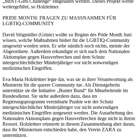
„MINT-Girls Challenge“ eingeladen werden. Dieses Projekt werde
weitergeführt, so Holzleitner.
PRIDE MONTH: FRAGEN ZU MASSNAHMEN FÜR
LGBTIQ-COMMUNITY
David Stögmüller (Grüne) wollte zu Beginn des Pride Month Juni
wissen, welche Maßnahmen bisher für die LGBTIQ-Community
umgesetzt worden seien. Er sehe nämlich noch nichts, meinte der
Abgeordnete. Außerdem erkundigte er sich nach dem Nationalen
Aktionsplan gegen Hassverbrechen und dem Schutz
intergeschlechtlicher Minderjähriger vor nicht notwendigen
medizinischen Eingriffen.
Eva-Maria Holzleitner legte dar, was sie in ihrer Verantwortung als
Ministerin für die queere Community tue. Als Dienstgeberin
unterstütze sie die Initiative „Bunter Bund“ für Mitarbeitende im
Bundesdienst. Sie stehe außerdem dazu, dass im
Regierungsprogramm vereinbarte Punkte wie der Schutz
intergeschlechtlicher Minderjähriger vor nicht notwendigen
medizinischen Eingriffen umgesetzt werden. Die Ausarbeitung des
Nationalen Aktionsplans gegen Hassverbrechen liege nicht in ihrem
Ressort. Holzleitner erinnerte in diesem Zusammenhang aber daran,
dass ihr Ministerium entschieden habe, den Verein ZARA zu
unterstützen.