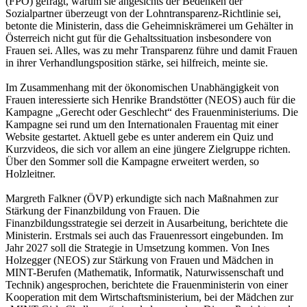
(FPÖ) gefragt, warum sie angesichts der Bedenken der
Sozialpartner überzeugt von der Lohntransparenz-Richtlinie sei,
betonte die Ministerin, dass die Geheimniskrämerei um Gehälter in
Österreich nicht gut für die Gehaltssituation insbesondere von
Frauen sei. Alles, was zu mehr Transparenz führe und damit Frauen
in ihrer Verhandlungsposition stärke, sei hilfreich, meinte sie.
Im Zusammenhang mit der ökonomischen Unabhängigkeit von
Frauen interessierte sich Henrike Brandstötter (NEOS) auch für die
Kampagne „Gerecht oder Geschlecht“ des Frauenministeriums. Die
Kampagne sei rund um den Internationalen Frauentag mit einer
Website gestartet. Aktuell gebe es unter anderem ein Quiz und
Kurzvideos, die sich vor allem an eine jüngere Zielgruppe richten.
Über den Sommer soll die Kampagne erweitert werden, so
Holzleitner.
Margreth Falkner (ÖVP) erkundigte sich nach Maßnahmen zur
Stärkung der Finanzbildung von Frauen. Die
Finanzbildungsstrategie sei derzeit in Ausarbeitung, berichtete die
Ministerin. Erstmals sei auch das Frauenressort eingebunden. Im
Jahr 2027 soll die Strategie in Umsetzung kommen. Von Ines
Holzegger (NEOS) zur Stärkung von Frauen und Mädchen in
MINT-Berufen (Mathematik, Informatik, Naturwissenschaft und
Technik) angesprochen, berichtete die Frauenministerin von einer
Kooperation mit dem Wirtschaftsministerium, bei der Mädchen zur