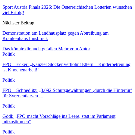
Sport Austria Finals 2026: Die Österreichischen Lotterien wünschen
viel Erfolg!
Nächster Beitrag
Demonstration am Landhausplatz gegen Abtreibung am
Krankenhaus Innsbruck
Das könnte dir auch gefallen
Mehr vom Autor
Politik
FPÖ – Ecker: „Kanzler Stocker verhöhnt Eltern – Kinderbetreuung
ist Knochenarbeit!“
Politik
FPÖ – Schnedlitz: „3.092 Schutzgewährungen ‚durch die Hintertür‘
für Syrer entlarven…
Politik
Gödl: „FPÖ macht Vorschläge ins Leere, statt im Parlament
mitzustimmen“
Politik