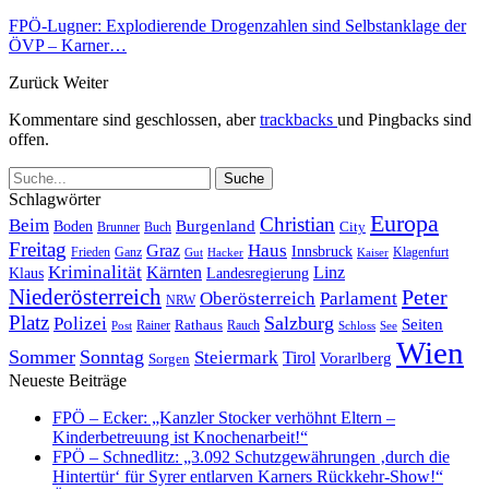
FPÖ-Lugner: Explodierende Drogenzahlen sind Selbstanklage der
ÖVP – Karner…
Zurück
Weiter
Kommentare sind geschlossen, aber
trackbacks
und Pingbacks sind
offen.
Schlagwörter
Europa
Christian
Beim
Burgenland
Boden
Buch
City
Brunner
Freitag
Haus
Graz
Innsbruck
Frieden
Ganz
Klagenfurt
Gut
Hacker
Kaiser
Kriminalität
Kärnten
Linz
Klaus
Landesregierung
Niederösterreich
Peter
Oberösterreich
Parlament
NRW
Platz
Polizei
Salzburg
Seiten
Rathaus
Rauch
Post
Rainer
Schloss
See
Wien
Sommer
Sonntag
Steiermark
Tirol
Vorarlberg
Sorgen
Neueste Beiträge
FPÖ – Ecker: „Kanzler Stocker verhöhnt Eltern –
Kinderbetreuung ist Knochenarbeit!“
FPÖ – Schnedlitz: „3.092 Schutzgewährungen ‚durch die
Hintertür‘ für Syrer entlarven Karners Rückkehr-Show!“