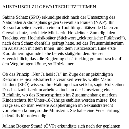
AUSTAUSCH ZU GEWALTSCHUTZTHEMEN
Sabine Schatz (SPÖ) erkundigte sich nach der Umsetzung des
Nationalen Aktionsplans gegen Gewalt an Frauen (NAP). Ihr
Ressort arbeite derzeit an einem Tool für qualitätsvolle Daten zu
Gewaltschutz, berichtete Ministerin Holzleitner. Zum digitalen
Tracking von Hochrisikotäter (Stichwort „elektronische Fußfessel“),
nach dem Schatz ebenfalls gefragt hatte, sei das Frauenministerium
im Austausch mit dem Innen- und dem Justizressort. Eine erste
Koordinierungsrunde habe bereits stattgefunden. Sie sei
zuversichtlich, dass die Regierung das Tracking gut und rasch auf
den Weg bringen könne, so Holzleitner.
Ob das Prinzip „Nur Ja heißt Ja“ im Zuge der angekündigten
Reform des Sexualstrafrechts verankert werde, wollte Mario
Lindner (SPÖ) wissen. Ihre Haltung dazu sei klar, sagte Holzleitner.
Das Justizministerium arbeite aktuell an der Umsetzung einer
Richtlinie, wo das Konsensprinzip im Zusammenhang mit dem
Kinderschutz für Unter-18-Jährige etabliert werden müsse. Die
Frage sei, ob man weitere Adaptierungen im Sexualstrafrecht
vornehmen könne, so die Ministerin. Sie halte eine Verschärfung
jedenfalls für notwendig.
Juliane Bogner Strauß (ÖVP) erkundigte sich nach der geplanten