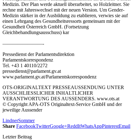
Medizin. Der Plan werde aktuell überarbeitet, so Holzleitner. Sie
rechne mit Jahreswechsel mit der neuen Version. Um Gender-
Medizin stärker in der Ausbildung zu etablieren, verwies sie auf
einen Lehrgang des Gesundheitsressorts gemeinsam mit der
Gesundheit Österreich GmbH. (Fortsetzung
Gleichbehandlungsausschuss) kar
————————-
Pressedienst der Parlamentsdirektion
Parlamentskorrespondenz
Tel. +43 1 40110/2272
pressedienst@parlament.gv.at
www.parlament.gv.at/Parlamentskorrespondenz
OTS-ORIGINALTEXT PRESSEAUSSENDUNG UNTER
AUSSCHLIESSLICHER INHALTLICHER
VERANTWORTUNG DES AUSSENDERS. www.ots.at
© Copyright APA-OTS Originaltext-Service GmbH und der
jeweilige Aussender
Lindner
Sommer
Share
Facebook
Twitter
Google+
ReddIt
WhatsApp
Pinterest
Email
Letzter Beitrag