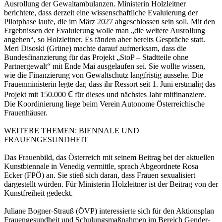
Ausrollung der Gewaltambulanzen. Ministerin Holzleitner
berichtete, dass derzeit eine wissenschaftliche Evaluierung der
Pilotphase laufe, die im März 2027 abgeschlossen sein soll. Mit den
Ergebnissen der Evaluierung wolle man „die weitere Ausrollung
angehen“, so Holzleitner. Es fänden aber bereits Gespräche statt.
Meri Disoski (Grüne) machte darauf aufmerksam, dass die
Bundesfinanzierung für das Projekt „StoP – Stadtteile ohne
Partnergewalt“ mit Ende Mai ausgelaufen sei. Sie wollte wissen,
wie die Finanzierung von Gewaltschutz langfristig aussehe. Die
Frauenministerin legte dar, dass ihr Ressort seit 1. Juni erstmalig das
Projekt mit 150.000 Ꞓ für dieses und nächstes Jahr mitfinanziere.
Die Koordinierung liege beim Verein Autonome Österreichische
Frauenhäuser.
WEITERE THEMEN: BIENNALE UND
FRAUENGESUNDHEIT
Das Frauenbild, das Österreich mit seinem Beitrag bei der aktuellen
Kunstbiennale in Venedig vermittle, sprach Abgeordnete Rosa
Ecker (FPÖ) an. Sie stieß sich daran, dass Frauen sexualisiert
dargestellt würden. Für Ministerin Holzleitner ist der Beitrag von der
Kunstfreiheit gedeckt.
Juliane Bogner-Strauß (ÖVP) interessierte sich für den Aktionsplan
Frauengesundheit und Schulungsmaßnahmen im Bereich Gender-