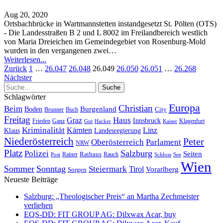
Aug 20, 2020
Ortsbachbrücke in Wartmannstetten instandgesetzt
St. Pölten (OTS)
- Die Landesstraßen B 2 und L 8002 im Freilandbereich westlich
von Maria Dreieichen im Gemeindegebiet von Rosenburg-Mold
wurden in den vergangenen zwei
…
Weiterlesen...
Zurück
1
…
26.047
26.048
26.049
26.050
26.051
…
26.268
Nächster
Schlagwörter
Europa
Christian
Beim
Burgenland
Boden
Buch
City
Brunner
Freitag
Haus
Graz
Innsbruck
Frieden
Ganz
Klagenfurt
Gut
Hacker
Kaiser
Kriminalität
Kärnten
Linz
Klaus
Landesregierung
Niederösterreich
Peter
Oberösterreich
Parlament
NRW
Platz
Polizei
Salzburg
Seiten
Rathaus
Rauch
Post
Rainer
Schloss
See
Wien
Sommer
Sonntag
Steiermark
Tirol
Vorarlberg
Sorgen
Neueste Beiträge
Salzburg: „Theologischer Preis“ an Martha Zechmeister
verliehen
EQS-DD: FIT GROUP AG: Dilxwax Acar, buy