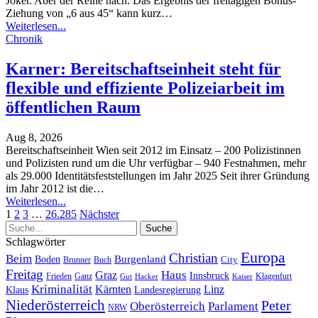
Joker. Aber der Reihe nach: Das Ergebnis der freitägigen Bonus-
Ziehung von „6 aus 45“ kann kurz
…
Weiterlesen...
Chronik
Karner: Bereitschaftseinheit steht für
flexible und effiziente Polizeiarbeit im
öffentlichen Raum
Aug 8, 2026
Bereitschaftseinheit Wien seit 2012 im Einsatz – 200 Polizistinnen
und Polizisten rund um die Uhr verfügbar – 940 Festnahmen, mehr
als 29.000 Identitätsfeststellungen im Jahr 2025
Seit ihrer Gründung
im Jahr 2012 ist die
…
Weiterlesen...
1
2
3
…
26.285
Nächster
Schlagwörter
Europa
Christian
Beim
Burgenland
Boden
Buch
City
Brunner
Freitag
Haus
Graz
Innsbruck
Frieden
Ganz
Klagenfurt
Gut
Hacker
Kaiser
Kriminalität
Kärnten
Linz
Klaus
Landesregierung
Niederösterreich
Peter
Oberösterreich
Parlament
NRW