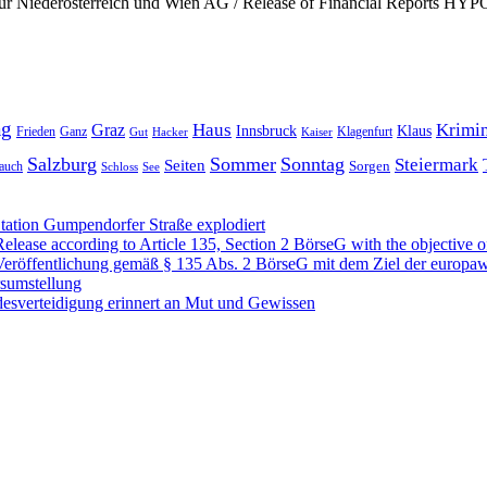
 Niederösterreich und Wien AG / Release of Financial Reports HYP
ag
Haus
Krimin
Graz
Innsbruck
Klaus
Frieden
Ganz
Klagenfurt
Gut
Hacker
Kaiser
Salzburg
Sommer
Sonntag
Steiermark
Seiten
Sorgen
auch
Schloss
See
ation Gumpendorfer Straße explodiert
se according to Article 135, Section 2 BörseG with the objective of
öffentlichung gemäß § 135 Abs. 2 BörseG mit dem Ziel der europawe
rsumstellung
desverteidigung erinnert an Mut und Gewissen