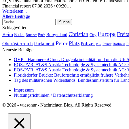
EQS Dissemination of Financial Reports: HYPO NOE Landesbank für
Financial report 07.08.2026 / 09:20
…
Weiterlesen...
Ältere Beiträge
Schlagwörter
Europa
Christian
Freit
Beim
Burgenland
Boden
Buch
City
Brunner
Peter
Platz
Polizei
Oberösterreich
Parlament
Rathaus
R
Post
Rainer
Neueste Beiträge
ÖVP – Hammerer/Ofner: Drogenkriminalität rund um die U6-St
EQS-PVR: AT&S Austria Technologie & Systemtechnik AG: Relea
EQS-PVR: AT&S Austria Technologie & Systemtechnik AG: Ver
Floridsdorfer Brücke: Baufortschritt ermöglicht frühere Verkeh
Tag des militärischen Widerstands: Bundesministerium für Lan
Impressum
Nutzungsrichtlinien / Datenschutzerklärung
© 2026 - wiesonur - Nachrichten Blog. All Rights Reserved.