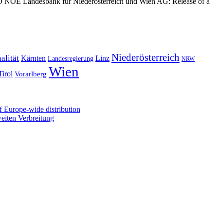
O NOE Landesbank für Niederösterreich und Wien AG: Release of a
Niederösterreich
alität
Kärnten
Linz
Landesregierung
NRW
Wien
Tirol
Vorarlberg
 Europe-wide distribution
iten Verbreitung