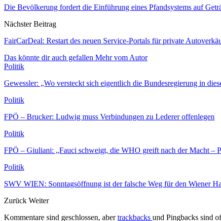
Die Bevölkerung fordert die Einführung eines Pfandsystems auf Ge
Nächster Beitrag
FairCarDeal: Restart des neuen Service-Portals für private Autoverkäu
Das könnte dir auch gefallen
Mehr vom Autor
Politik
Gewessler: „Wo versteckt sich eigentlich die Bundesregierung in dies
Politik
FPÖ – Brucker: Ludwig muss Verbindungen zu Lederer offenlegen
Politik
FPÖ – Giuliani: „Fauci schweigt, die WHO greift nach der Macht –
Politik
SWV WIEN: Sonntagsöffnung ist der falsche Weg für den Wiener H
Zurück
Weiter
Kommentare sind geschlossen, aber
trackbacks
und Pingbacks sind of