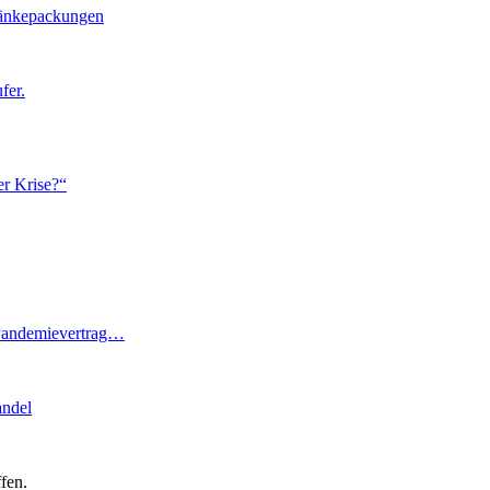
tränkepackungen
fer.
er Krise?“
 Pandemievertrag…
andel
fen.