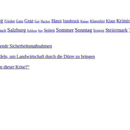
ag
Haus
Krimin
Graz
Innsbruck
Klaus
Frieden
Ganz
Klagenfurt
Gut
Hacker
Kaiser
Salzburg
Sommer
Sonntag
Steiermark
Seiten
Sorgen
auch
Schloss
See
sende Sicherheitsmaßnahmen
deln, um Landwirtschaft durch die Dürre zu bringen
n dieser Krise?“