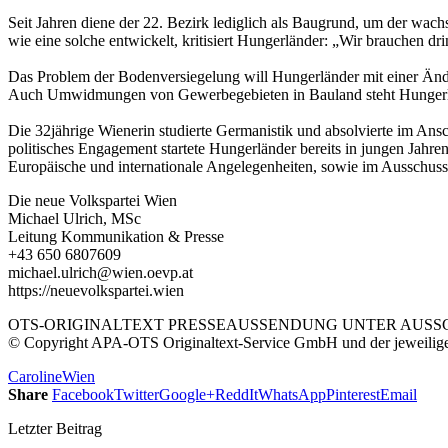
Seit Jahren diene der 22. Bezirk lediglich als Baugrund, um der wac
wie eine solche entwickelt, kritisiert Hungerländer: „Wir brauchen d
Das Problem der Bodenversiegelung will Hungerländer mit einer Ände
Auch Umwidmungen von Gewerbegebieten in Bauland steht Hungerländ
Die 32jährige Wienerin studierte Germanistik und absolvierte im An
politisches Engagement startete Hungerländer bereits in jungen Jah
Europäische und internationale Angelegenheiten, sowie im Ausschuss
Die neue Volkspartei Wien
Michael Ulrich, MSc
Leitung Kommunikation & Presse
+43 650 6807609
michael.ulrich@wien.oevp.at
https://neuevolkspartei.wien
OTS-ORIGINALTEXT PRESSEAUSSENDUNG UNTER AUSSCH
© Copyright APA-OTS Originaltext-Service GmbH und der jeweilig
Caroline
Wien
Share
Facebook
Twitter
Google+
ReddIt
WhatsApp
Pinterest
Email
Letzter Beitrag