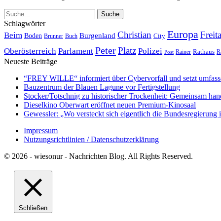
Schlagwörter
Europa
Christian
Freit
Beim
Burgenland
Boden
Buch
City
Brunner
Peter
Platz
Polizei
Oberösterreich
Parlament
Rathaus
R
Post
Rainer
Neueste Beiträge
“FREY WILLE“ informiert über Cybervorfall und setzt umfas
Bauzentrum der Blauen Lagune vor Fertigstellung
Stocker/Totschnig zu historischer Trockenheit: Gemeinsam han
Dieselkino Oberwart eröffnet neuen Premium-Kinosaal
Gewessler: „Wo versteckt sich eigentlich die Bundesregierung i
Impressum
Nutzungsrichtlinien / Datenschutzerklärung
© 2026 - wiesonur - Nachrichten Blog. All Rights Reserved.
Schließen