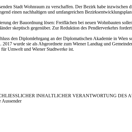
hsenden Stadt Wohnraum zu verschaffen. Der Bezirk habe inzwischen die
ringend einen nachhaltigen und umfangreichen Bezirksentwicklungsplan.
rung der Bauordnung lösen: Freiflächen bei neuen Wohnbauten sollen n
er skeptisch gegenüber. Zur Reduktion des Pendlerverkehrs fordert 
schluss den Diplomlehrgang an der Diplomatischen Akademie in Wien so
ren. 2017 wurde sie als Abgeordnete zum Wiener Landtag und Gemeinder
 für Umwelt und Wiener Stadtwerke ist.
LIESSLICHER INHALTLICHER VERANTWORTUNG DES AUS
e Aussender