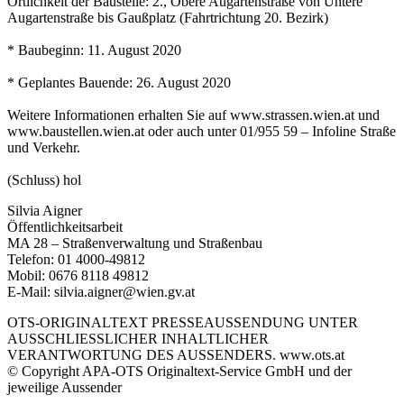
Örtlichkeit der Baustelle: 2., Obere Augartenstraße von Untere
Augartenstraße bis Gaußplatz (Fahrtrichtung 20. Bezirk)
* Baubeginn: 11. August 2020
* Geplantes Bauende: 26. August 2020
Weitere Informationen erhalten Sie auf www.strassen.wien.at und
www.baustellen.wien.at oder auch unter 01/955 59 – Infoline Straße
und Verkehr.
(Schluss) hol
Silvia Aigner
Öffentlichkeitsarbeit
MA 28 – Straßenverwaltung und Straßenbau
Telefon: 01 4000-49812
Mobil: 0676 8118 49812
E-Mail: silvia.aigner@wien.gv.at
OTS-ORIGINALTEXT PRESSEAUSSENDUNG UNTER
AUSSCHLIESSLICHER INHALTLICHER
VERANTWORTUNG DES AUSSENDERS. www.ots.at
© Copyright APA-OTS Originaltext-Service GmbH und der
jeweilige Aussender