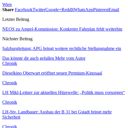
Wien
Share
Facebook
Twitter
Google+
ReddIt
WhatsApp
Pinterest
Email
Letzter Beitrag
NEOS zu Ampel-Kommission: Konkreter Fahrplan fehlt weiterhin
Nächster Beitrag
Salzburgleitung: APG bringt weitere rechtliche Stellungnahme ein
Das könnte dir auch gefallen
Mehr vom Autor
Chronik
Dieselkino Oberwart eröffnet neuen Premium-Kinosaal
Chronik
LH Mikl-Leitner zur aktuellen Hitzewelle: „Politik muss vorsorgen“
Chronik
LH-Stv. Landbauer: Ausbau der B 31 bei Gstadt bringt mehr
Sicherheit
Chronik