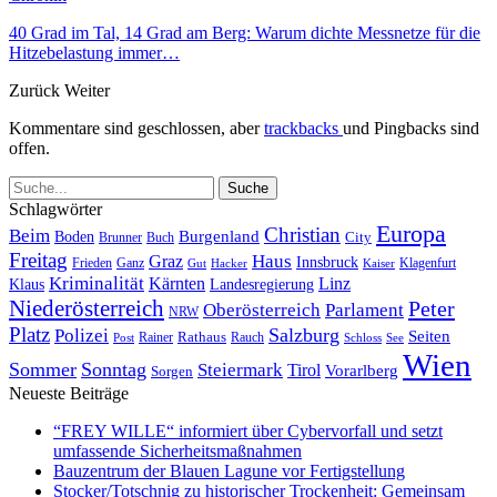
40 Grad im Tal, 14 Grad am Berg: Warum dichte Messnetze für die
Hitzebelastung immer…
Zurück
Weiter
Kommentare sind geschlossen, aber
trackbacks
und Pingbacks sind
offen.
Schlagwörter
Europa
Christian
Beim
Burgenland
Boden
Buch
City
Brunner
Freitag
Haus
Graz
Innsbruck
Frieden
Ganz
Klagenfurt
Gut
Hacker
Kaiser
Kriminalität
Kärnten
Linz
Klaus
Landesregierung
Niederösterreich
Peter
Oberösterreich
Parlament
NRW
Platz
Polizei
Salzburg
Seiten
Rathaus
Rauch
Post
Rainer
Schloss
See
Wien
Sommer
Sonntag
Steiermark
Tirol
Vorarlberg
Sorgen
Neueste Beiträge
“FREY WILLE“ informiert über Cybervorfall und setzt
umfassende Sicherheitsmaßnahmen
Bauzentrum der Blauen Lagune vor Fertigstellung
Stocker/Totschnig zu historischer Trockenheit: Gemeinsam