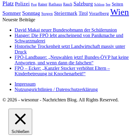
Platz
Polizei
Salzburg
Seiten
Rathaus
Rauch
Post
Rainer
Schloss
See
Wien
Sommer
Sonntag
Steiermark
Tirol
Vorarlberg
Sorgen
Neueste Beiträge
David Makai neuer Bundesobmann der Schülerunion
Hanger: Die FPÖ lebt anscheinend von Panikmache und
Schwarzmalerei
Historische Trockenheit setzt Landwirtschaft massiv unter
Druck
FPÖ-Landbauer: „Neuwahlen jetzt! Bundes-ÖVP hat keine
Antworten, und wenn dann die falschen“
FPÖ – Ecker: „Kanzler Stocker verhöhnt Eltern –
Kinderbetreuung ist Knochenarbeit!“
Impressum
Nutzungsrichtlinien / Datenschutzerklärung
© 2026 - wiesonur - Nachrichten Blog. All Rights Reserved.
Schließen