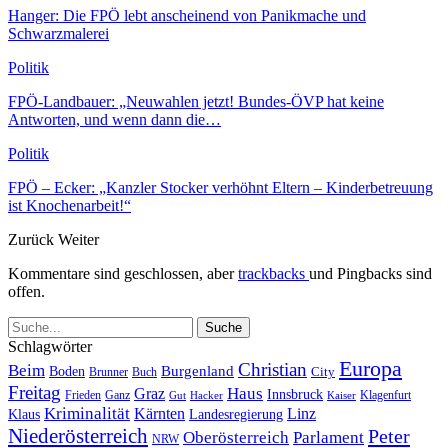
Hanger: Die FPÖ lebt anscheinend von Panikmache und
Schwarzmalerei
Politik
FPÖ-Landbauer: „Neuwahlen jetzt! Bundes-ÖVP hat keine
Antworten, und wenn dann die…
Politik
FPÖ – Ecker: „Kanzler Stocker verhöhnt Eltern – Kinderbetreuung
ist Knochenarbeit!“
Zurück
Weiter
Kommentare sind geschlossen, aber
trackbacks
und Pingbacks sind
offen.
Schlagwörter
Europa
Christian
Beim
Burgenland
Boden
Buch
City
Brunner
Freitag
Haus
Graz
Innsbruck
Frieden
Ganz
Klagenfurt
Gut
Hacker
Kaiser
Kriminalität
Kärnten
Linz
Klaus
Landesregierung
Niederösterreich
Peter
Oberösterreich
Parlament
NRW