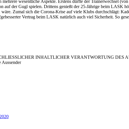
h mehrere wesentliche Aspekte. Erstens dürfte der Trainerwechsel (von
dion auf der Gugl spielen. Drittens genießt der 25-Jährige beim LASK h
n wäre. Zumal sich die Corona-Krise auf viele Klubs durchschlägt: Kad
h aufgebesserter Vertrag beim LASK natürlich auch viel Sicherheit. So ge
LIESSLICHER INHALTLICHER VERANTWORTUNG DES AUS
e Aussender
 2020