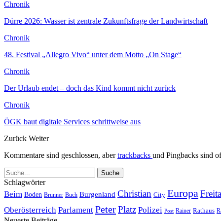
Chronik
Dürre 2026: Wasser ist zentrale Zukunftsfrage der Landwirtschaft
Chronik
48. Festival „Allegro Vivo“ unter dem Motto „On Stage“
Chronik
Der Urlaub endet – doch das Kind kommt nicht zurück
Chronik
ÖGK baut digitale Services schrittweise aus
Zurück
Weiter
Kommentare sind geschlossen, aber
trackbacks
und Pingbacks sind of
Schlagwörter
Europa
Christian
Freit
Beim
Burgenland
Boden
Buch
City
Brunner
Peter
Platz
Polizei
Oberösterreich
Parlament
Rathaus
R
Post
Rainer
Neueste Beiträge