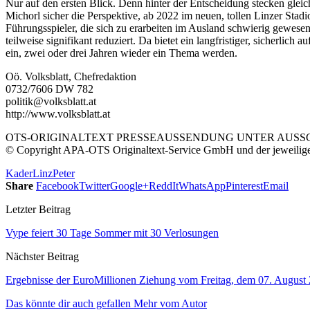
Nur auf den ersten Blick. Denn hinter der Entscheidung stecken gleic
Michorl sicher die Perspektive, ab 2022 im neuen, tollen Linzer Sta
Führungsspieler, die sich zu erarbeiten im Ausland schwierig gewese
teilweise signifikant reduziert. Da bietet ein langfristiger, sicherlic
ein, zwei oder drei Jahren wieder ein Thema werden.
Oö. Volksblatt, Chefredaktion
0732/7606 DW 782
politik@volksblatt.at
http://www.volksblatt.at
OTS-ORIGINALTEXT PRESSEAUSSENDUNG UNTER AUSSCH
© Copyright APA-OTS Originaltext-Service GmbH und der jeweilig
Kader
Linz
Peter
Share
Facebook
Twitter
Google+
ReddIt
WhatsApp
Pinterest
Email
Letzter Beitrag
Vype feiert 30 Tage Sommer mit 30 Verlosungen
Nächster Beitrag
Ergebnisse der EuroMillionen Ziehung vom Freitag, dem 07. August
Das könnte dir auch gefallen
Mehr vom Autor