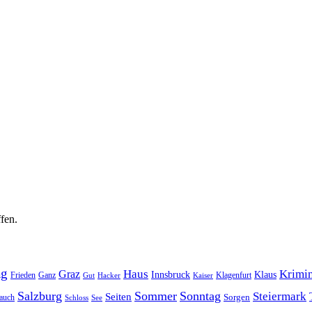
fen.
ag
Haus
Krimin
Graz
Innsbruck
Klaus
Frieden
Ganz
Klagenfurt
Gut
Hacker
Kaiser
Salzburg
Sommer
Sonntag
Steiermark
Seiten
Sorgen
auch
Schloss
See