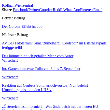
Köflach
Wien
zentral
Share
Facebook
Twitter
Google+
ReddIt
WhatsApp
Pinterest
Email
Letzter Beitrag
Der Corona-Effekt im Job
Nächster Beitrag
AVISO Fototermin: Sima/Rumelhart: „Coolspot“ im Esterházypark
fertiggestellt!
Das könnte dir auch gefallen
Mehr vom Autor
Wirtschaft
Int. Gartenbaumesse Tulln von 3. bis 7. September
Wirtschaft
Reaktion auf Grubers Sommerlochvorstoß: Nun belehrt
Umweltorganisation den LHStv
Wirtschaft
„Österreich isst informiert“: Was ändert sich mit der neuen EU-