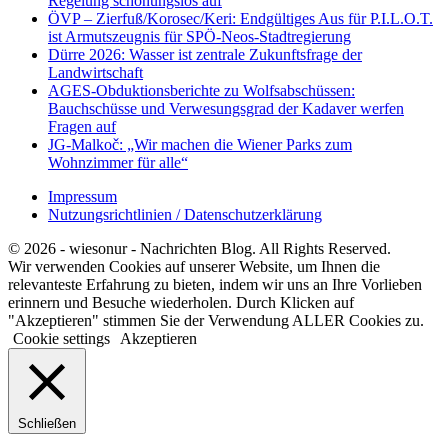
Regelung schonungslos auf
ÖVP – Zierfuß/Korosec/Keri: Endgültiges Aus für P.I.L.O.T.
ist Armutszeugnis für SPÖ-Neos-Stadtregierung
Dürre 2026: Wasser ist zentrale Zukunftsfrage der
Landwirtschaft
AGES-Obduktionsberichte zu Wolfsabschüssen:
Bauchschüsse und Verwesungsgrad der Kadaver werfen
Fragen auf
JG-Malkoč: „Wir machen die Wiener Parks zum
Wohnzimmer für alle“
Impressum
Nutzungsrichtlinien / Datenschutzerklärung
© 2026 - wiesonur - Nachrichten Blog. All Rights Reserved.
Wir verwenden Cookies auf unserer Website, um Ihnen die
relevanteste Erfahrung zu bieten, indem wir uns an Ihre Vorlieben
erinnern und Besuche wiederholen. Durch Klicken auf
"Akzeptieren" stimmen Sie der Verwendung ALLER Cookies zu.
Cookie settings
Akzeptieren
Schließen