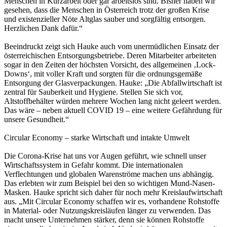
Menschen in Kurzarbeit oder gar arbeitslos sind. Bisher haben wir
gesehen, dass die Menschen in Österreich trotz der großen Krise
und existenzieller Nöte Altglas sauber und sorgfältig entsorgen.
Herzlichen Dank dafür.“
Beeindruckt zeigt sich Hauke auch vom unermüdlichen Einsatz der
österreichischen Entsorgungsbetriebe. Deren Mitarbeiter arbeiteten
sogar in den Zeiten der höchsten Vorsicht, des allgemeinen ‚Lock-
Downs‘, mit voller Kraft und sorgten für die ordnungsgemäße
Entsorgung der Glasverpackungen. Hauke: „Die Abfallwirtschaft ist
zentral für Sauberkeit und Hygiene. Stellen Sie sich vor,
Altstoffbehälter würden mehrere Wochen lang nicht geleert werden.
Das wäre – neben aktuell COVID 19 – eine weitere Gefährdung für
unsere Gesundheit.“
Circular Economy – starke Wirtschaft und intakte Umwelt
Die Corona-Krise hat uns vor Augen geführt, wie schnell unser
Wirtschaftssystem in Gefahr kommt. Die internationalen
Verflechtungen und globalen Warenströme machen uns abhängig.
Das erlebten wir zum Beispiel bei den so wichtigen Mund-Nasen-
Masken. Hauke spricht sich daher für noch mehr Kreislaufwirtschaft
aus. „Mit Circular Economy schaffen wir es, vorhandene Rohstoffe
in Material- oder Nutzungskreisläufen länger zu verwenden. Das
macht unsere Unternehmen stärker, denn sie können Rohstoffe