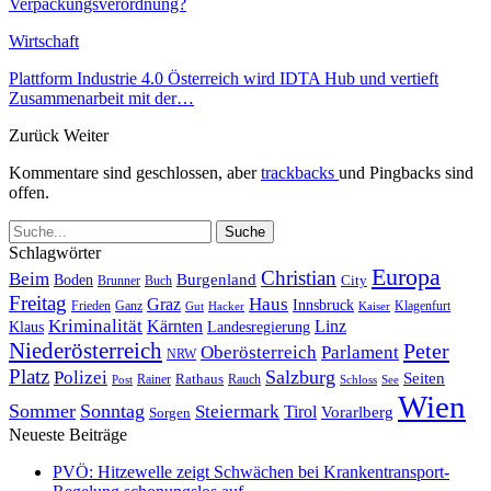
Verpackungsverordnung?
Wirtschaft
Plattform Industrie 4.0 Österreich wird IDTA Hub und vertieft
Zusammenarbeit mit der…
Zurück
Weiter
Kommentare sind geschlossen, aber
trackbacks
und Pingbacks sind
offen.
Schlagwörter
Europa
Christian
Beim
Burgenland
Boden
Buch
City
Brunner
Freitag
Haus
Graz
Innsbruck
Frieden
Ganz
Klagenfurt
Gut
Hacker
Kaiser
Kriminalität
Kärnten
Linz
Klaus
Landesregierung
Niederösterreich
Peter
Oberösterreich
Parlament
NRW
Platz
Polizei
Salzburg
Seiten
Rathaus
Rauch
Post
Rainer
Schloss
See
Wien
Sommer
Sonntag
Steiermark
Tirol
Vorarlberg
Sorgen
Neueste Beiträge
PVÖ: Hitzewelle zeigt Schwächen bei Krankentransport-