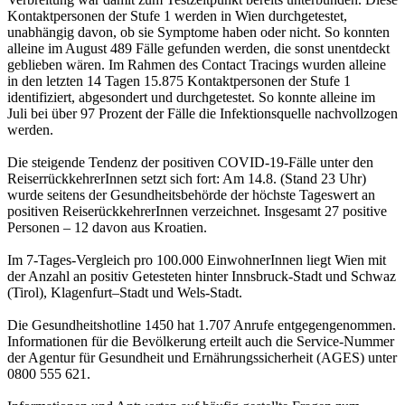
Kontaktpersonen der Stufe 1 werden in Wien durchgetestet,
unabhängig davon, ob sie Symptome haben oder nicht. So konnten
alleine im August 489 Fälle gefunden werden, die sonst unentdeckt
geblieben wären. Im Rahmen des Contact Tracings wurden alleine
in den letzten 14 Tagen 15.875 Kontaktpersonen der Stufe 1
identifiziert, abgesondert und durchgetestet. So konnte alleine im
Juli bei über 97 Prozent der Fälle die Infektionsquelle nachvollzogen
werden.
Die steigende Tendenz der positiven COVID-19-Fälle unter den
ReiserrückkehrerInnen setzt sich fort: Am 14.8. (Stand 23 Uhr)
wurde seitens der Gesundheitsbehörde der höchste Tageswert an
positiven ReiserückkehrerInnen verzeichnet. Insgesamt 27 positive
Personen – 12 davon aus Kroatien.
Im 7-Tages-Vergleich pro 100.000 EinwohnerInnen liegt Wien mit
der Anzahl an positiv Getesteten hinter Innsbruck-Stadt und Schwaz
(Tirol), Klagenfurt–Stadt und Wels-Stadt.
Die Gesundheitshotline 1450 hat 1.707 Anrufe entgegengenommen.
Informationen für die Bevölkerung erteilt auch die Service-Nummer
der Agentur für Gesundheit und Ernährungssicherheit (AGES) unter
0800 555 621.