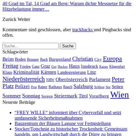
40 Grad im Tal, 14 Grad am Berg: Warum dichte Messnetze für die
Hitzebelastung immer…
Zurück
Weiter
Kommentare sind geschlossen, aber
trackbacks
und Pingbacks sind
offen.
Schlagwörter
Europa
Christian
Beim
Burgenland
Boden
Buch
City
Brunner
Freitag
Haus
Graz
Innsbruck
Frieden
Ganz
Klagenfurt
Gut
Hacker
Kaiser
Kriminalität
Kärnten
Linz
Klaus
Landesregierung
Niederösterreich
Peter
Oberösterreich
Parlament
NRW
Platz
Polizei
Salzburg
Seiten
Rathaus
Rauch
Post
Rainer
Schloss
See
Wien
Sommer
Sonntag
Steiermark
Tirol
Vorarlberg
Sorgen
Neueste Beiträge
“FREY WILLE“ informiert über Cybervorfall und setzt
umfassende Sicherheitsmaßnahmen
Bauzentrum der Blauen Lagune vor Fertigstellung
Stocker/Totschnig zu historischer Trockenheit: Gemeinsam
handeln, um Landwirtschaft durch die Dürre zu bringen