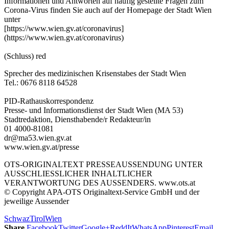
Informationen und Antworten auf häufig gestellte Fragen zum
Corona-Virus finden Sie auch auf der Homepage der Stadt Wien
unter
[https://www.wien.gv.at/coronavirus]
(https://www.wien.gv.at/coronavirus)
(Schluss) red
Sprecher des medizinischen Krisenstabes der Stadt Wien
Tel.: 0676 8118 64528
PID-Rathauskorrespondenz
Presse- und Informationsdienst der Stadt Wien (MA 53)
Stadtredaktion, Diensthabende/r Redakteur/in
01 4000-81081
dr@ma53.wien.gv.at
www.wien.gv.at/presse
OTS-ORIGINALTEXT PRESSEAUSSENDUNG UNTER
AUSSCHLIESSLICHER INHALTLICHER
VERANTWORTUNG DES AUSSENDERS. www.ots.at
© Copyright APA-OTS Originaltext-Service GmbH und der
jeweilige Aussender
Schwaz
Tirol
Wien
Share
Facebook
Twitter
Google+
ReddIt
WhatsApp
Pinterest
Email