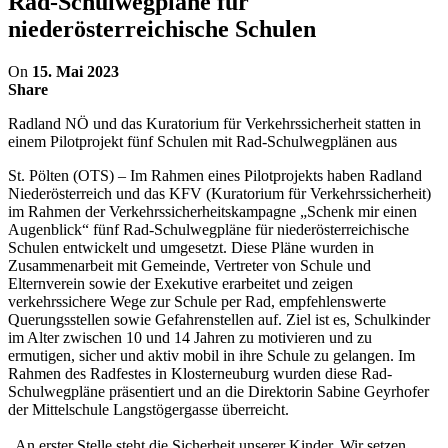
Rad-Schulwegpläne für
niederösterreichische Schulen
On
15. Mai 2023
Share
Radland NÖ und das Kuratorium für Verkehrssicherheit statten in
einem Pilotprojekt fünf Schulen mit Rad-Schulwegplänen aus
St. Pölten (OTS) – Im Rahmen eines Pilotprojekts haben Radland
Niederösterreich und das KFV (Kuratorium für Verkehrssicherheit)
im Rahmen der Verkehrssicherheitskampagne „Schenk mir einen
Augenblick“ fünf Rad-Schulwegpläne für niederösterreichische
Schulen entwickelt und umgesetzt. Diese Pläne wurden in
Zusammenarbeit mit Gemeinde, Vertreter von Schule und
Elternverein sowie der Exekutive erarbeitet und zeigen
verkehrssichere Wege zur Schule per Rad, empfehlenswerte
Querungsstellen sowie Gefahrenstellen auf. Ziel ist es, Schulkinder
im Alter zwischen 10 und 14 Jahren zu motivieren und zu
ermutigen, sicher und aktiv mobil in ihre Schule zu gelangen. Im
Rahmen des Radfestes in Klosterneuburg wurden diese Rad-
Schulwegpläne präsentiert und an die Direktorin Sabine Geyrhofer
der Mittelschule Langstögergasse überreicht.
„An erster Stelle steht die Sicherheit unserer Kinder. Wir setzen