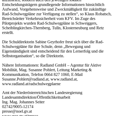
Entscheidungsträgern grundlegende Informationen hinsichtlich
Aufwand, Vorgehensweise und Zweckmäßigkeit für zukünftige
Rad-Schulwegpläne zur Verfügung zu stellen“, so Klaus Robatsch,
Bereichsleiter Verkehrssicherheit vom KFV. Im Zuge des
Pilotprojekts wurden Rad-Schulwegpläne in Schweiggers,
Scheiblingkirchen-Thernberg, Tulln, Klosterneuburg und Retz
erstellt.
Die Schuldirektorin Sabine Geyrhofer freut sich über die Rad-
Schulwegpläne für ihre Schule, denn „Bewegung und
Eigenständigkeit sind entscheidend für den Lernerfolg und die
Selbstorganisation“, so die Direktorin.
Nähere Informationen: Radland GmbH – Agentur für Aktive
Mobilität, Mag. Susanne Pohlert, Leitung Marketing &
Kommunikation, Telefon 0664 827 1060, E-Mail
Susanne.Pohlert@radland.at, www.radland.at,
www.radland.at/radschulwegplaene
Amt der Niederösterreichischen Landesregierung
Landesamtsdirektion/Öffentlichkeitsarbeit
Ing. Mag. Johannes Seiter
02742/9005-12174
presse@noel.gv.at
www.noe.gv.at/presse