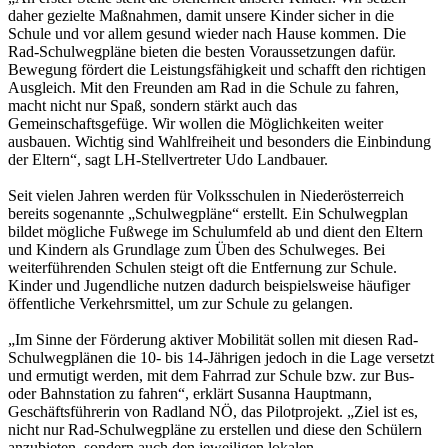
daher gezielte Maßnahmen, damit unsere Kinder sicher in die
Schule und vor allem gesund wieder nach Hause kommen. Die
Rad-Schulwegpläne bieten die besten Voraussetzungen dafür.
Bewegung fördert die Leistungsfähigkeit und schafft den richtigen
Ausgleich. Mit den Freunden am Rad in die Schule zu fahren,
macht nicht nur Spaß, sondern stärkt auch das
Gemeinschaftsgefüge. Wir wollen die Möglichkeiten weiter
ausbauen. Wichtig sind Wahlfreiheit und besonders die Einbindung
der Eltern“, sagt LH-Stellvertreter Udo Landbauer.
Seit vielen Jahren werden für Volksschulen in Niederösterreich
bereits sogenannte „Schulwegpläne“ erstellt. Ein Schulwegplan
bildet mögliche Fußwege im Schulumfeld ab und dient den Eltern
und Kindern als Grundlage zum Üben des Schulweges. Bei
weiterführenden Schulen steigt oft die Entfernung zur Schule.
Kinder und Jugendliche nutzen dadurch beispielsweise häufiger
öffentliche Verkehrsmittel, um zur Schule zu gelangen.
„Im Sinne der Förderung aktiver Mobilität sollen mit diesen Rad-
Schulwegplänen die 10- bis 14-Jährigen jedoch in die Lage versetzt
und ermutigt werden, mit dem Fahrrad zur Schule bzw. zur Bus-
oder Bahnstation zu fahren“, erklärt Susanna Hauptmann,
Geschäftsführerin von Radland NÖ, das Pilotprojekt. „Ziel ist es,
nicht nur Rad-Schulwegpläne zu erstellen und diese den Schülern
anzubieten, sondern auch den jeweiligen lokalen