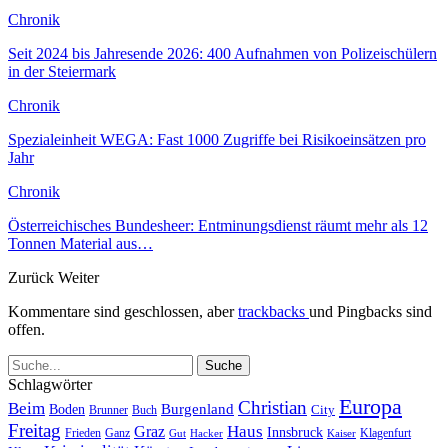
Chronik
Seit 2024 bis Jahresende 2026: 400 Aufnahmen von Polizeischülern
in der Steiermark
Chronik
Spezialeinheit WEGA: Fast 1000 Zugriffe bei Risikoeinsätzen pro
Jahr
Chronik
Österreichisches Bundesheer: Entminungsdienst räumt mehr als 12
Tonnen Material aus…
Zurück
Weiter
Kommentare sind geschlossen, aber
trackbacks
und Pingbacks sind
offen.
Schlagwörter
Europa
Christian
Beim
Burgenland
Boden
Buch
City
Brunner
Freitag
Haus
Graz
Innsbruck
Frieden
Ganz
Klagenfurt
Gut
Hacker
Kaiser