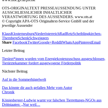
OTS-ORIGINALTEXT PRESSEAUSSENDUNG UNTER
AUSSCHLIESSLICHER INHALTLICHER
VERANTWORTUNG DES AUSSENDERS. www.ots.at
© Copyright APA-OTS Originaltext-Service GmbH und der
jeweilige Aussender
Klaus
Klosterneuburg
Niederösterreich
Rad
Retz
Scheiblingkirchen-
Thernberg
Schenk
Schweiggers
Share
Facebook
Twitter
Google+
ReddIt
WhatsApp
Pinterest
Email
Letzter Beitrag
Tierärzt*innen wurden vom Energiekostenzuschuss ausgeschlossen,
Tierärztekammer fordert ausgewogene Förderpolitik
Nächster Beitrag
Auf in die Sommerhügelwelt
Das könnte dir auch gefallen
Mehr vom Autor
Chronik
Königsberger-Ludwig warnt vor falschen Tierrettungs-NGOs aus
Drittstaaten: „Nur weil…