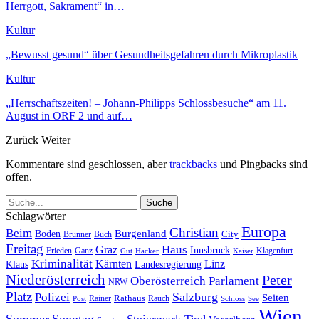
Herrgott, Sakrament“ in…
Kultur
„Bewusst gesund“ über Gesundheitsgefahren durch Mikroplastik
Kultur
„Herrschaftszeiten! – Johann-Philipps Schlossbesuche“ am 11.
August in ORF 2 und auf…
Zurück
Weiter
Kommentare sind geschlossen, aber
trackbacks
und Pingbacks sind
offen.
Schlagwörter
Europa
Christian
Beim
Burgenland
Boden
Buch
City
Brunner
Freitag
Haus
Graz
Innsbruck
Frieden
Ganz
Klagenfurt
Gut
Hacker
Kaiser
Kriminalität
Kärnten
Linz
Klaus
Landesregierung
Niederösterreich
Peter
Oberösterreich
Parlament
NRW
Platz
Polizei
Salzburg
Seiten
Rathaus
Rauch
Post
Rainer
Schloss
See
Wien
Sommer
Sonntag