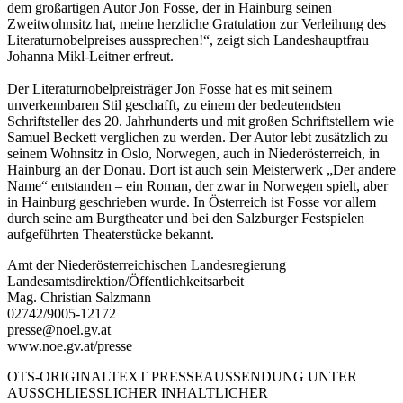
dem großartigen Autor Jon Fosse, der in Hainburg seinen
Zweitwohnsitz hat, meine herzliche Gratulation zur Verleihung des
Literaturnobelpreises aussprechen!“, zeigt sich Landeshauptfrau
Johanna Mikl-Leitner erfreut.
Der Literaturnobelpreisträger Jon Fosse hat es mit seinem
unverkennbaren Stil geschafft, zu einem der bedeutendsten
Schriftsteller des 20. Jahrhunderts und mit großen Schriftstellern wie
Samuel Beckett verglichen zu werden. Der Autor lebt zusätzlich zu
seinem Wohnsitz in Oslo, Norwegen, auch in Niederösterreich, in
Hainburg an der Donau. Dort ist auch sein Meisterwerk „Der andere
Name“ entstanden – ein Roman, der zwar in Norwegen spielt, aber
in Hainburg geschrieben wurde. In Österreich ist Fosse vor allem
durch seine am Burgtheater und bei den Salzburger Festspielen
aufgeführten Theaterstücke bekannt.
Amt der Niederösterreichischen Landesregierung
Landesamtsdirektion/Öffentlichkeitsarbeit
Mag. Christian Salzmann
02742/9005-12172
presse@noel.gv.at
www.noe.gv.at/presse
OTS-ORIGINALTEXT PRESSEAUSSENDUNG UNTER
AUSSCHLIESSLICHER INHALTLICHER