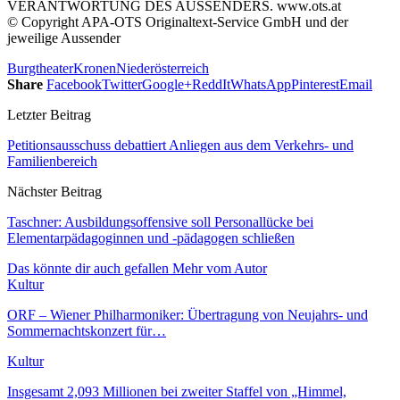
VERANTWORTUNG DES AUSSENDERS. www.ots.at
© Copyright APA-OTS Originaltext-Service GmbH und der
jeweilige Aussender
Burgtheater
Kronen
Niederösterreich
Share
Facebook
Twitter
Google+
ReddIt
WhatsApp
Pinterest
Email
Letzter Beitrag
Petitionsausschuss debattiert Anliegen aus dem Verkehrs- und
Familienbereich
Nächster Beitrag
Taschner: Ausbildungsoffensive soll Personallücke bei
Elementarpädagoginnen und -pädagogen schließen
Das könnte dir auch gefallen
Mehr vom Autor
Kultur
ORF – Wiener Philharmoniker: Übertragung von Neujahrs- und
Sommernachtskonzert für…
Kultur
Insgesamt 2,093 Millionen bei zweiter Staffel von „Himmel,