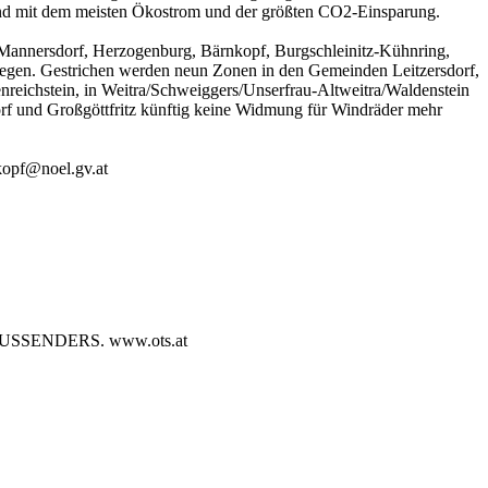
land mit dem meisten Ökostrom und der größten CO2-Einsparung.
 Mannersdorf, Herzogenburg, Bärnkopf, Burgschleinitz-Kühnring,
iegen. Gestrichen werden neun Zonen in den Gemeinden Leitzersdorf,
eichstein, in Weitra/Schweiggers/Unserfrau-Altweitra/Waldenstein
orf und Großgöttfritz künftig keine Widmung für Windräder mehr
kopf@noel.gv.at
SENDERS. www.ots.at