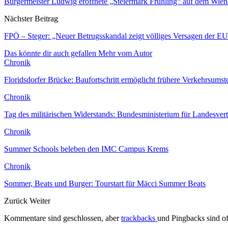
Bürgermeister Ludwig eröffnete „Steiermark Frühling“ auf dem Wien
Nächster Beitrag
FPÖ – Steger: „Neuer Betrugsskandal zeigt völliges Versagen der EU
Das könnte dir auch gefallen
Mehr vom Autor
Chronik
Floridsdorfer Brücke: Baufortschritt ermöglicht frühere Verkehrsumst
Chronik
Tag des militärischen Widerstands: Bundesministerium für Landesver
Chronik
Summer Schools beleben den IMC Campus Krems
Chronik
Sommer, Beats und Burger: Tourstart für Mäcci Summer Beats
Zurück
Weiter
Kommentare sind geschlossen, aber
trackbacks
und Pingbacks sind of