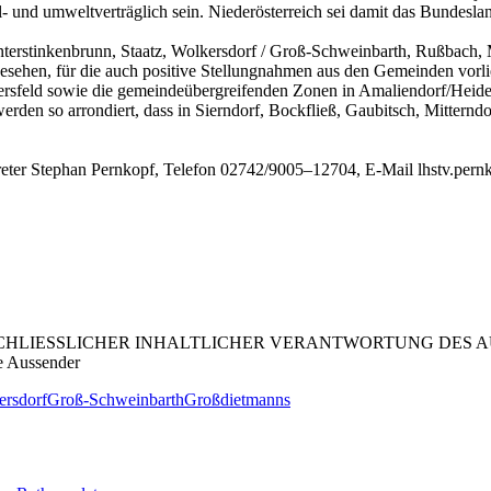
- und umweltverträglich sein. Niederösterreich sei damit das Bundes
terstinkenbrunn, Staatz, Wolkersdorf / Groß-Schweinbarth, Rußbach,
sehen, für die auch positive Stellungnahmen aus den Gemeinden vorl
feld sowie die gemeindeübergreifenden Zonen in Amaliendorf/Heidenr
en so arrondiert, dass in Sierndorf, Bockfließ, Gaubitsch, Mitternd
treter Stephan Pernkopf, Telefon 02742/9005–12704, E-Mail lhstv.pern
LIESSLICHER INHALTLICHER VERANTWORTUNG DES AUS
e Aussender
ersdorf
Groß-Schweinbarth
Großdietmanns