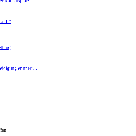
er Rathausplatz
 auf!“
ellung
teidigung erinnert…
fen.