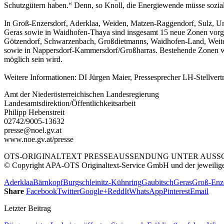
Schutzgütern haben.“ Denn, so Knoll, die Energiewende müsse sozial
In Groß-Enzersdorf, Aderklaa, Weiden, Matzen-Raggendorf, Sulz, Un
Geras sowie in Waidhofen-Thaya sind insgesamt 15 neue Zonen vorge
Götzendorf, Schwarzenbach, Großdietmanns, Waidhofen-Land, Weiters
sowie in Nappersdorf-Kammersdorf/Großharras. Bestehende Zonen werd
möglich sein wird.
Weitere Informationen: DI Jürgen Maier, Pressesprecher LH-Stellver
Amt der Niederösterreichischen Landesregierung
Landesamtsdirektion/Öffentlichkeitsarbeit
Philipp Hebenstreit
02742/9005-13632
presse@noel.gv.at
www.noe.gv.at/presse
OTS-ORIGINALTEXT PRESSEAUSSENDUNG UNTER AUSSCH
© Copyright APA-OTS Originaltext-Service GmbH und der jeweilig
Aderklaa
Bärnkopf
Burgschleinitz-Kühnring
Gaubitsch
Geras
Groß-Enz
Share
Facebook
Twitter
Google+
ReddIt
WhatsApp
Pinterest
Email
Letzter Beitrag