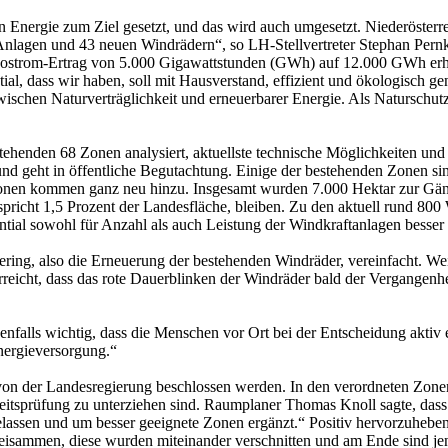
Energie zum Ziel gesetzt, und das wird auch umgesetzt. Niederösterrei
Anlagen und 43 neuen Windrädern“, so LH-Stellvertreter Stephan Pernk
Ökostrom-Ertrag von 5.000 Gigawattstunden (GWh) auf 12.000 GWh erhöh
tial, dass wir haben, soll mit Hausverstand, effizient und ökologisch g
zwischen Naturverträglichkeit und erneuerbarer Energie. Als Naturschutz
ehenden 68 Zonen analysiert, aktuellste technische Möglichkeiten und
 und geht in öffentliche Begutachtung. Einige der bestehenden Zonen s
 Zonen kommen ganz neu hinzu. Insgesamt wurden 7.000 Hektar zur Gänz
spricht 1,5 Prozent der Landesfläche, bleiben. Zu den aktuell rund 80
tial sowohl für Anzahl als auch Leistung der Windkraftanlagen besser
ing, also die Erneuerung der bestehenden Windräder, vereinfacht. Wei
reicht, dass das rote Dauerblinken der Windräder bald der Vergangenh
enfalls wichtig, dass die Menschen vor Ort bei der Entscheidung aktiv 
nergieversorgung.“
von der Landesregierung beschlossen werden. In den verordneten Zon
eitsprüfung zu unterziehen sind. Raumplaner Thomas Knoll sagte, dass
ssen und um besser geeignete Zonen ergänzt.“ Positiv hervorzuheben s
 beisammen, diese wurden miteinander verschnitten und am Ende sind 