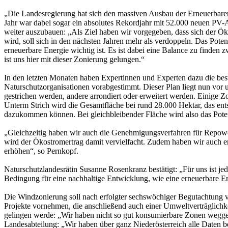
„Die Landesregierung hat sich den massiven Ausbau der Erneuerbaren 
Jahr war dabei sogar ein absolutes Rekordjahr mit 52.000 neuen PV-
weiter auszubauen: „Als Ziel haben wir vorgegeben, dass sich der 
wird, soll sich in den nächsten Jahren mehr als verdoppeln. Das Poten
erneuerbare Energie wichtig ist. Es ist dabei eine Balance zu finden 
ist uns hier mit dieser Zonierung gelungen.“
In den letzten Monaten haben Expertinnen und Experten dazu die best
Naturschutzorganisationen vorabgestimmt. Dieser Plan liegt nun vor
gestrichen werden, andere arrondiert oder erweitert werden. Einige
Unterm Strich wird die Gesamtfläche bei rund 28.000 Hektar, das ent
dazukommen können. Bei gleichbleibender Fläche wird also das Poten
„Gleichzeitig haben wir auch die Genehmigungsverfahren für Repower
wird der Ökostromertrag damit vervielfacht. Zudem haben wir auch er
erhöhen“, so Pernkopf.
Naturschutzlandesrätin Susanne Rosenkranz bestätigt: „Für uns ist jed
Bedingung für eine nachhaltige Entwicklung, wie eine erneuerbare E
Die Windzonierung soll nach erfolgter sechswöchiger Begutachtung 
Projekte vornehmen, die anschließend auch einer Umweltverträglichk
gelingen werde: „Wir haben nicht so gut konsumierbare Zonen weggela
Landesabteilung: „Wir haben über ganz Niederösterreich alle Daten