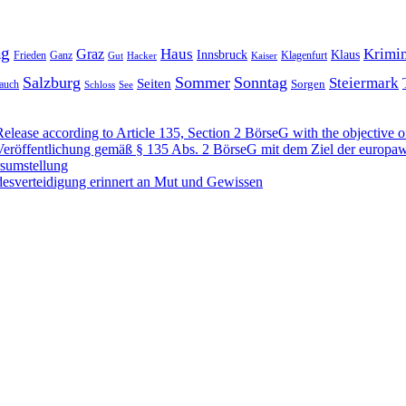
ag
Haus
Krimin
Graz
Innsbruck
Klaus
Frieden
Ganz
Klagenfurt
Gut
Hacker
Kaiser
Salzburg
Sommer
Sonntag
Steiermark
Seiten
Sorgen
auch
Schloss
See
se according to Article 135, Section 2 BörseG with the objective of
öffentlichung gemäß § 135 Abs. 2 BörseG mit dem Ziel der europawe
rsumstellung
desverteidigung erinnert an Mut und Gewissen