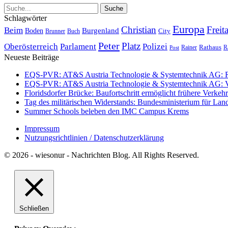
Schlagwörter
Europa
Christian
Freit
Beim
Burgenland
Boden
Buch
City
Brunner
Peter
Platz
Polizei
Oberösterreich
Parlament
Rathaus
R
Post
Rainer
Neueste Beiträge
EQS-PVR: AT&S Austria Technologie & Systemtechnik AG: Relea
EQS-PVR: AT&S Austria Technologie & Systemtechnik AG: Ver
Floridsdorfer Brücke: Baufortschritt ermöglicht frühere Verkeh
Tag des militärischen Widerstands: Bundesministerium für Lan
Summer Schools beleben den IMC Campus Krems
Impressum
Nutzungsrichtlinien / Datenschutzerklärung
© 2026 - wiesonur - Nachrichten Blog. All Rights Reserved.
Schließen