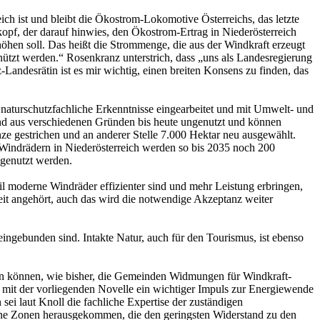
ch ist und bleibt die Ökostrom-Lokomotive Österreichs, das letzte
opf, der darauf hinwies, den Ökostrom-Ertrag in Niederösterreich
en soll. Das heißt die Strommenge, die aus der Windkraft erzeugt
enützt werden.“ Rosenkranz unterstrich, dass „uns als Landesregierung
-Landesrätin ist es mir wichtig, einen breiten Konsens zu finden, das
 naturschutzfachliche Erkenntnisse eingearbeitet und mit Umwelt- und
ind aus verschiedenen Gründen bis heute ungenutzt und können
e gestrichen und an anderer Stelle 7.000 Hektar neu ausgewählt.
0 Windrädern in Niederösterreich werden so bis 2035 noch 200
 genutzt werden.
l moderne Windräder effizienter sind und mehr Leistung erbringen,
eit angehört, auch das wird die notwendige Akzeptanz weiter
eingebunden sind. Intakte Natur, auch für den Tourismus, ist ebenso
en können, wie bisher, die Gemeinden Widmungen für Windkraft-
 mit der vorliegenden Novelle ein wichtiger Impuls zur Energiewende
ei laut Knoll die fachliche Expertise der zuständigen
jene Zonen herausgekommen, die den geringsten Widerstand zu den