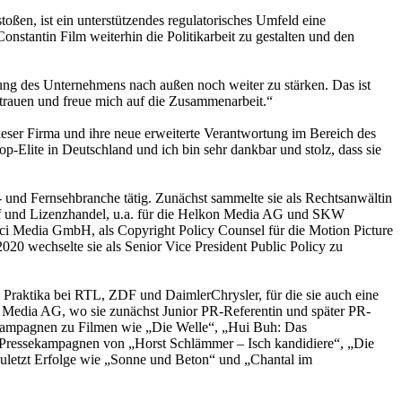
ßen, ist ein unterstützendes regulatorisches Umfeld eine
stantin Film weiterhin die Politikarbeit zu gestalten und den
ung des Unternehmens nach außen noch weiter zu stärken. Das ist
rtrauen und freue mich auf die Zusammenarbeit.“
ieser Firma und ihre neue erweiterte Verantwortung im Bereich des
p-Elite in Deutschland und ich bin sehr dankbar und stolz, dass sie
- und Fernsehbranche tätig. Zunächst sammelte sie als Rechtsanwältin
f und Lizenzhandel, u.a. für die Helkon Media AG und SKW
Vinci Media GmbH, als Copyright Policy Counsel für die Motion Picture
020 wechselte sie als Senior Vice President Public Policy zu
te Praktika bei RTL, ZDF und DaimlerChrysler, für die sie auch eine
1 Media AG, wo sie zunächst Junior PR-Referentin und später PR-
ssekampagnen zu Filmen wie „Die Welle“, „Hui Buh: Das
ie Pressekampagnen von „Horst Schlämmer – Isch kandidiere“, „Die
zuletzt Erfolge wie „Sonne und Beton“ und „Chantal im