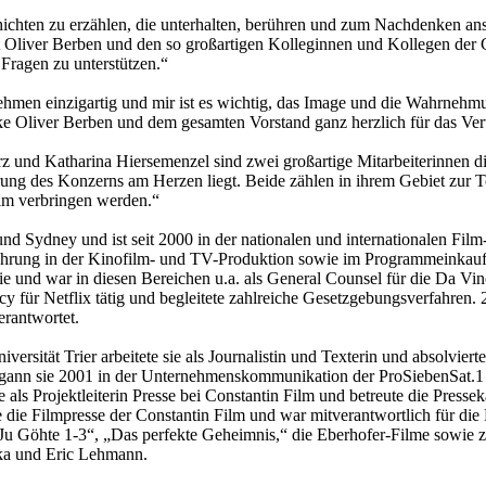
chten zu erzählen, die unterhalten, berühren und zum Nachdenken ansto
 Oliver Berben und den so großartigen Kolleginnen und Kollegen der Con
 Fragen zu unterstützen.“
nehmen einzigartig und mir ist es wichtig, das Image und die Wahrnehm
nke Oliver Berben und dem gesamten Vorstand ganz herzlich für das Ve
rz und Katharina Hiersemenzel sind zwei großartige Mitarbeiterinnen d
rung des Konzerns am Herzen liegt. Beide zählen in ihrem Gebiet zur To
lm verbringen werden.“
d Sydney und ist seit 2000 in der nationalen und internationalen Film
ahrung in der Kinofilm- und TV-Produktion sowie im Programmeinkau
tegie und war in diesen Bereichen u.a. als General Counsel für die Da 
y für Netflix tätig und begleitete zahlreiche Gesetzgebungsverfahren. 2
erantwortet.
ersität Trier arbeitete sie als Journalistin und Texterin und absolvier
 begann sie 2001 in der Unternehmenskommunikation der ProSiebenSat.
 als Projektleiterin Presse bei Constantin Film und betreute die Pre
ie die Filmpresse der Constantin Film und war mitverantwortlich für d
k Ju Göhte 1-3“, „Das perfekte Geheimnis,“ die Eberhofer-Filme sowie 
lka und Eric Lehmann.