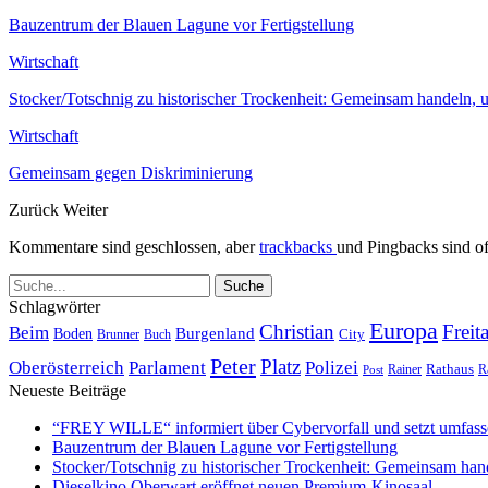
Bauzentrum der Blauen Lagune vor Fertigstellung
Wirtschaft
Stocker/Totschnig zu historischer Trockenheit: Gemeinsam handeln,
Wirtschaft
Gemeinsam gegen Diskriminierung
Zurück
Weiter
Kommentare sind geschlossen, aber
trackbacks
und Pingbacks sind of
Schlagwörter
Europa
Christian
Freit
Beim
Burgenland
Boden
Buch
City
Brunner
Peter
Platz
Polizei
Oberösterreich
Parlament
Rathaus
R
Post
Rainer
Neueste Beiträge
“FREY WILLE“ informiert über Cybervorfall und setzt umfas
Bauzentrum der Blauen Lagune vor Fertigstellung
Stocker/Totschnig zu historischer Trockenheit: Gemeinsam han
Dieselkino Oberwart eröffnet neuen Premium-Kinosaal