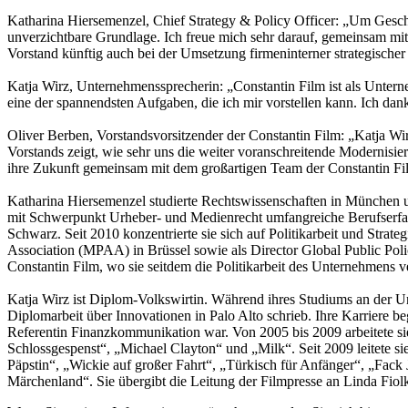
Katharina Hiersemenzel, Chief Strategy & Policy Officer: „Um Geschi
unverzichtbare Grundlage. Ich freue mich sehr darauf, gemeinsam mit
Vorstand künftig auch bei der Umsetzung firmeninterner strategischer
Katja Wirz, Unternehmenssprecherin: „Constantin Film ist als Unter
eine der spannendsten Aufgaben, die ich mir vorstellen kann. Ich da
Oliver Berben, Vorstandsvorsitzender der Constantin Film: „Katja Wi
Vorstands zeigt, wie sehr uns die weiter voranschreitende Modernisie
ihre Zukunft gemeinsam mit dem großartigen Team der Constantin Fi
Katharina Hiersemenzel studierte Rechtswissenschaften in München un
mit Schwerpunkt Urheber- und Medienrecht umfangreiche Berufserf
Schwarz. Seit 2010 konzentrierte sie sich auf Politikarbeit und Stra
Association (MPAA) in Brüssel sowie als Director Global Public Polic
Constantin Film, wo sie seitdem die Politikarbeit des Unternehmens v
Katja Wirz ist Diplom-Volkswirtin. Während ihres Studiums an der Univ
Diplomarbeit über Innovationen in Palo Alto schrieb. Ihre Karriere
Referentin Finanzkommunikation war. Von 2005 bis 2009 arbeitete sie
Schlossgespenst“, „Michael Clayton“ und „Milk“. Seit 2009 leitete s
Päpstin“, „Wickie auf großer Fahrt“, „Türkisch für Anfänger“, „Fac
Märchenland“. Sie übergibt die Leitung der Filmpresse an Linda Fio