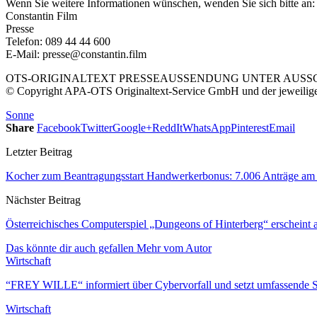
Wenn Sie weitere Informationen wünschen, wenden Sie sich bitte an:
Constantin Film
Presse
Telefon: 089 44 44 600
E-Mail: presse@constantin.film
OTS-ORIGINALTEXT PRESSEAUSSENDUNG UNTER AUSSCH
© Copyright APA-OTS Originaltext-Service GmbH und der jeweilig
Sonne
Share
Facebook
Twitter
Google+
ReddIt
WhatsApp
Pinterest
Email
Letzter Beitrag
Kocher zum Beantragungsstart Handwerkerbonus: 7.006 Anträge am 
Nächster Beitrag
Österreichisches Computerspiel „Dungeons of Hinterberg“ erscheint 
Das könnte dir auch gefallen
Mehr vom Autor
Wirtschaft
“FREY WILLE“ informiert über Cybervorfall und setzt umfassende 
Wirtschaft