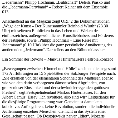
„Jedermann“ Philipp Hochmair, „Buhlschaft“ Deleila Piasko und
die „Jedermann-Partyband“ – Robert Kainar mit dem Ensemble
013.
Anschießend an das Magazin zeigt ORF 2 die Dokumentationen
„Wege der Kunst – Der Kunstsammler Reinhold Würth“ (23.30
Uhr) mit seltenen Einblicken in das Leben und Wirken des
einflussreichen, außergewöhnlichen Kunstliebhabers und Förderers
der Festspiele, sowie „Philipp Hochmair – Eine Reise mit
Jedermann“ (0.10 Uhr) über die ganz persönliche Annäherung des
amtierenden „Jedermann“-Darstellers an den Bühnenklassiker.
Ein Sommer der Revolte – Markus Hinterhäusers Festspielkonzept
„Bewegungen zwischen Himmel und Hölle“ zeichnen die insgesamt
172 Aufführungen an 15 Spielstätten der Salzburger Festspiele nach.
„Sie erzählen von der elementaren Schönheit des Maßlosen ebenso
wie von den darin verborgenen dämonischen Abgründen, von
grenzenloser Einsamkeit und der schwindelerregenden gottlosen
Freiheit“, sagt Festspielintendant Markus Hinterhäuser, für den
Albert Camus‘ Essay „Ich revoltiere, also sind wir“ Leitgedanke für
die diesjährige Programmierung war. Gemeint ist damit kein
kollektives Aufbegehren, keine Revolution, sondern die individuelle
Auflehnung einzelner Menschen, die nicht in das System einer
Gesellschaft passen. Ob Dostojewskis naiver „Idiot“, Mozarts