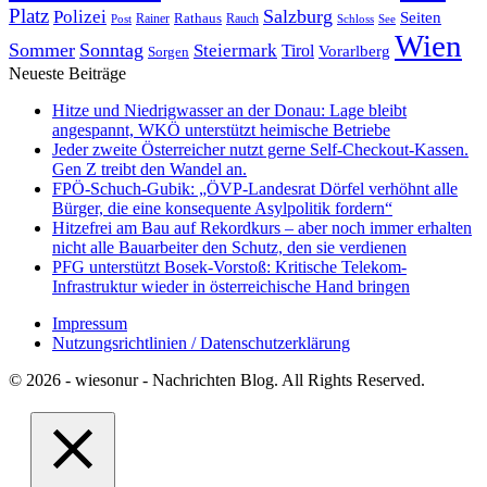
Platz
Polizei
Salzburg
Seiten
Rathaus
Rauch
Post
Rainer
Schloss
See
Wien
Sommer
Sonntag
Steiermark
Tirol
Vorarlberg
Sorgen
Neueste Beiträge
Hitze und Niedrigwasser an der Donau: Lage bleibt
angespannt, WKÖ unterstützt heimische Betriebe
Jeder zweite Österreicher nutzt gerne Self-Checkout-Kassen.
Gen Z treibt den Wandel an.
FPÖ-Schuch-Gubik: „ÖVP-Landesrat Dörfel verhöhnt alle
Bürger, die eine konsequente Asylpolitik fordern“
Hitzefrei am Bau auf Rekordkurs – aber noch immer erhalten
nicht alle Bauarbeiter den Schutz, den sie verdienen
PFG unterstützt Bosek-Vorstoß: Kritische Telekom-
Infrastruktur wieder in österreichische Hand bringen
Impressum
Nutzungsrichtlinien / Datenschutzerklärung
© 2026 - wiesonur - Nachrichten Blog. All Rights Reserved.