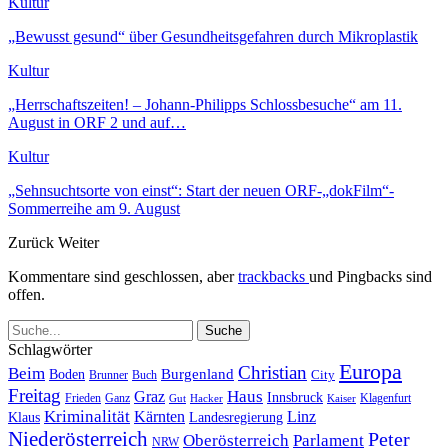
Kultur
„Bewusst gesund“ über Gesundheitsgefahren durch Mikroplastik
Kultur
„Herrschaftszeiten! – Johann-Philipps Schlossbesuche“ am 11.
August in ORF 2 und auf…
Kultur
„Sehnsuchtsorte von einst“: Start der neuen ORF-„dokFilm“-
Sommerreihe am 9. August
Zurück
Weiter
Kommentare sind geschlossen, aber
trackbacks
und Pingbacks sind
offen.
Schlagwörter
Europa
Christian
Beim
Burgenland
Boden
Buch
City
Brunner
Freitag
Haus
Graz
Innsbruck
Frieden
Ganz
Klagenfurt
Gut
Hacker
Kaiser
Kriminalität
Kärnten
Linz
Klaus
Landesregierung
Niederösterreich
Peter
Oberösterreich
Parlament
NRW