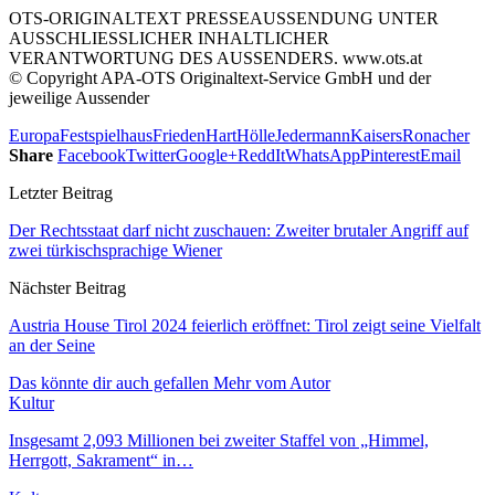
OTS-ORIGINALTEXT PRESSEAUSSENDUNG UNTER
AUSSCHLIESSLICHER INHALTLICHER
VERANTWORTUNG DES AUSSENDERS. www.ots.at
© Copyright APA-OTS Originaltext-Service GmbH und der
jeweilige Aussender
Europa
Festspielhaus
Frieden
Hart
Hölle
Jedermann
Kaisers
Ronacher
Share
Facebook
Twitter
Google+
ReddIt
WhatsApp
Pinterest
Email
Letzter Beitrag
Der Rechtsstaat darf nicht zuschauen: Zweiter brutaler Angriff auf
zwei türkischsprachige Wiener
Nächster Beitrag
Austria House Tirol 2024 feierlich eröffnet: Tirol zeigt seine Vielfalt
an der Seine
Das könnte dir auch gefallen
Mehr vom Autor
Kultur
Insgesamt 2,093 Millionen bei zweiter Staffel von „Himmel,
Herrgott, Sakrament“ in…