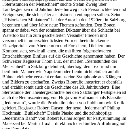
„Sternstunden der Menschheit“ suchte Stefan Zweig über
Landesgrenzen und Jahrhunderte hinweg nach Persönlichkeiten und
Ereignissen, die sich später als historisch entpuppen sollten. Seine
„Historischen Miniaturen“ hat der Autor in den 1920ern in Salzburg
begonnen und über Jahre neue Themen gefunden. Den Bogen
spannt er dabei von der römischen Diktatur über die Schlacht bei
Waterloo bis hin zum gescheiterten Versailler Frieden und
versammelt in unterschiedlichsten Formen beeindruckende
Einzelporträts von Abenteurern und Forschern, Dichtern und
Komponisten, sowie all jenen, die mit ihren folgenschweren
Entscheidungen Einfluss auf die Geschichte genommen haben. Der
Schweizer Regisseur Thom Luz, der mit den „Sternstunden der
Menschheit“ in Salzburg debütiert, überträgt den Text rund um
berühmte Männer wie Napoleon oder Lenin nicht einfach auf die
Bühne, vielmehr versucht er daraus eine Symphonie aus Klängen
und Bildern zu erschaffen. Zweigs Biografie integriert er ebenfalls
und erzählt somit auch die Geschichte des 20. Jahrhunderts. Eine
Sternstunde der Theatergeschichte bei den Salzburger Festspielen ist
auch die Neuinszenierung von Hugo von Hofmannsthals Klassiker
„Jedermann“, wurde die Produktion doch von Publikum wie Kritik
gefeiert. Regisseur Robert Carsen, der neue „Jedermann“ Philipp
Hochmair, „Buhlschaft“ Deleila Piasko und die zehnköpfige
„Jedermann-Band“ von Robert Kainar sorgen für Partystimmung im
Malersaal bei Martin Traxl – direkt nach der fünften Aufführung auf
dem Domplatz.