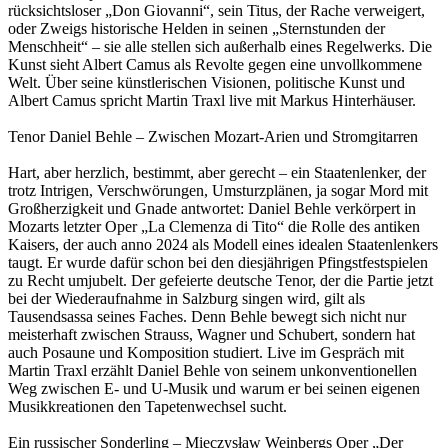
rücksichtsloser „Don Giovanni“, sein Titus, der Rache verweigert,
oder Zweigs historische Helden in seinen „Sternstunden der
Menschheit“ – sie alle stellen sich außerhalb eines Regelwerks. Die
Kunst sieht Albert Camus als Revolte gegen eine unvollkommene
Welt. Über seine künstlerischen Visionen, politische Kunst und
Albert Camus spricht Martin Traxl live mit Markus Hinterhäuser.
Tenor Daniel Behle – Zwischen Mozart-Arien und Stromgitarren
Hart, aber herzlich, bestimmt, aber gerecht – ein Staatenlenker, der
trotz Intrigen, Verschwörungen, Umsturzplänen, ja sogar Mord mit
Großherzigkeit und Gnade antwortet: Daniel Behle verkörpert in
Mozarts letzter Oper „La Clemenza di Tito“ die Rolle des antiken
Kaisers, der auch anno 2024 als Modell eines idealen Staatenlenkers
taugt. Er wurde dafür schon bei den diesjährigen Pfingstfestspielen
zu Recht umjubelt. Der gefeierte deutsche Tenor, der die Partie jetzt
bei der Wiederaufnahme in Salzburg singen wird, gilt als
Tausendsassa seines Faches. Denn Behle bewegt sich nicht nur
meisterhaft zwischen Strauss, Wagner und Schubert, sondern hat
auch Posaune und Komposition studiert. Live im Gespräch mit
Martin Traxl erzählt Daniel Behle von seinem unkonventionellen
Weg zwischen E- und U-Musik und warum er bei seinen eigenen
Musikkreationen den Tapetenwechsel sucht.
Ein russischer Sonderling – Mieczysław Weinbergs Oper „Der