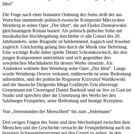
Idiot“
Die Frage nach einer humanen Ordnung des Seins stellt der aus
Warschau stammende polnisch-russische Komponist Mieczysław
Weinberg in seiner Oper „Der Idiot“, die auf Fjodor Dostojewskis
gleichnamigem Roman basiert. Als polnisch-jüdischer Sohn mit
musikalischer Hochbegabung durchlebte er alle Gräuel des 20.
Jahrhunderts, seine Biografie ist beklemmend, tragisch und fesselnd
zugleich. Gleichzeitig gelang ihm durch die Musik eine Befreiung.
Eine wichtige Rolle dabei spielte Dmitri Schostakowitsch, der den
jungen Komponisten unterstützte und sich gegenüber den
sowjetischen Machthabern für dessen Werke einsetzte. Als
Andenken widmete ihm Weinberg seine Oper „Der Idiot“. Lange
wurde Weinbergs Oeuvre verkannt, mittlerweile ist seine Bedeutung
unbestritten, sind der polnische Regisseur Krzysztof Warlikowski
und die litauische Dirigentin Mirga Gražinytė-Tyla überzeugt.
Gemeinsam mit Choreograf Daniel Bardouil sind sie live zu Gast im
Studio und sprechen über die Umsetzung des Werks bei den
Salzburger Festspielen, seine Bedeutung und heutige Rezeption.
Von „Sternstunden der Menschheit“ bis zum „Jedermann“
Den ewigen Fragen des Seins und dem Wechselspiel zwischen dem
Menschen und der Geschichte versucht die Festspielleitung auch im
heurigen Schauspielprogramm auf den Grund zu gehen. In den