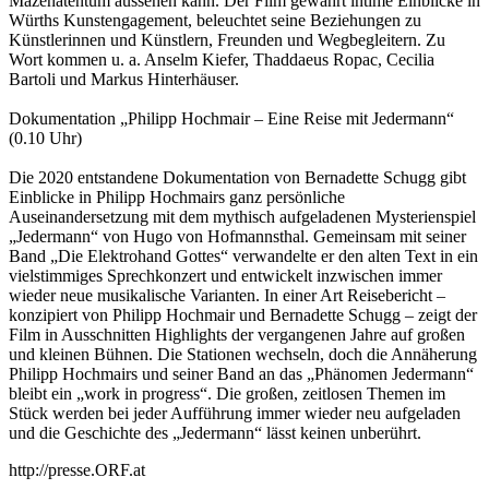
Mäzenatentum aussehen kann. Der Film gewährt intime Einblicke in
Würths Kunstengagement, beleuchtet seine Beziehungen zu
Künstlerinnen und Künstlern, Freunden und Wegbegleitern. Zu
Wort kommen u. a. Anselm Kiefer, Thaddaeus Ropac, Cecilia
Bartoli und Markus Hinterhäuser.
Dokumentation „Philipp Hochmair – Eine Reise mit Jedermann“
(0.10 Uhr)
Die 2020 entstandene Dokumentation von Bernadette Schugg gibt
Einblicke in Philipp Hochmairs ganz persönliche
Auseinandersetzung mit dem mythisch aufgeladenen Mysterienspiel
„Jedermann“ von Hugo von Hofmannsthal. Gemeinsam mit seiner
Band „Die Elektrohand Gottes“ verwandelte er den alten Text in ein
vielstimmiges Sprechkonzert und entwickelt inzwischen immer
wieder neue musikalische Varianten. In einer Art Reisebericht –
konzipiert von Philipp Hochmair und Bernadette Schugg – zeigt der
Film in Ausschnitten Highlights der vergangenen Jahre auf großen
und kleinen Bühnen. Die Stationen wechseln, doch die Annäherung
Philipp Hochmairs und seiner Band an das „Phänomen Jedermann“
bleibt ein „work in progress“. Die großen, zeitlosen Themen im
Stück werden bei jeder Aufführung immer wieder neu aufgeladen
und die Geschichte des „Jedermann“ lässt keinen unberührt.
http://presse.ORF.at