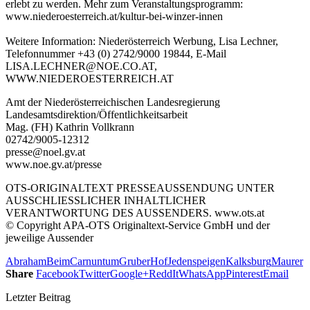
erlebt zu werden. Mehr zum Veranstaltungsprogramm:
www.niederoesterreich.at/kultur-bei-winzer-innen
Weitere Information: Niederösterreich Werbung, Lisa Lechner,
Telefonnummer +43 (0) 2742/9000 19844, E-Mail
LISA.LECHNER@NOE.CO.AT,
WWW.NIEDEROESTERREICH.AT
Amt der Niederösterreichischen Landesregierung
Landesamtsdirektion/Öffentlichkeitsarbeit
Mag. (FH) Kathrin Vollkrann
02742/9005-12312
presse@noel.gv.at
www.noe.gv.at/presse
OTS-ORIGINALTEXT PRESSEAUSSENDUNG UNTER
AUSSCHLIESSLICHER INHALTLICHER
VERANTWORTUNG DES AUSSENDERS. www.ots.at
© Copyright APA-OTS Originaltext-Service GmbH und der
jeweilige Aussender
Abraham
Beim
Carnuntum
Gruber
Hof
Jedenspeigen
Kalksburg
Maurer
Share
Facebook
Twitter
Google+
ReddIt
WhatsApp
Pinterest
Email
Letzter Beitrag