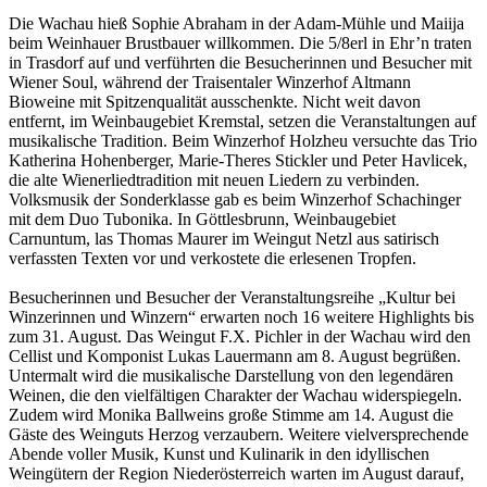
Die Wachau hieß Sophie Abraham in der Adam-Mühle und Maiija
beim Weinhauer Brustbauer willkommen. Die 5/8erl in Ehr’n traten
in Trasdorf auf und verführten die Besucherinnen und Besucher mit
Wiener Soul, während der Traisentaler Winzerhof Altmann
Bioweine mit Spitzenqualität ausschenkte. Nicht weit davon
entfernt, im Weinbaugebiet Kremstal, setzen die Veranstaltungen auf
musikalische Tradition. Beim Winzerhof Holzheu versuchte das Trio
Katherina Hohenberger, Marie-Theres Stickler und Peter Havlicek,
die alte Wienerliedtradition mit neuen Liedern zu verbinden.
Volksmusik der Sonderklasse gab es beim Winzerhof Schachinger
mit dem Duo Tubonika. In Göttlesbrunn, Weinbaugebiet
Carnuntum, las Thomas Maurer im Weingut Netzl aus satirisch
verfassten Texten vor und verkostete die erlesenen Tropfen.
Besucherinnen und Besucher der Veranstaltungsreihe „Kultur bei
Winzerinnen und Winzern“ erwarten noch 16 weitere Highlights bis
zum 31. August. Das Weingut F.X. Pichler in der Wachau wird den
Cellist und Komponist Lukas Lauermann am 8. August begrüßen.
Untermalt wird die musikalische Darstellung von den legendären
Weinen, die den vielfältigen Charakter der Wachau widerspiegeln.
Zudem wird Monika Ballweins große Stimme am 14. August die
Gäste des Weinguts Herzog verzaubern. Weitere vielversprechende
Abende voller Musik, Kunst und Kulinarik in den idyllischen
Weingütern der Region Niederösterreich warten im August darauf,