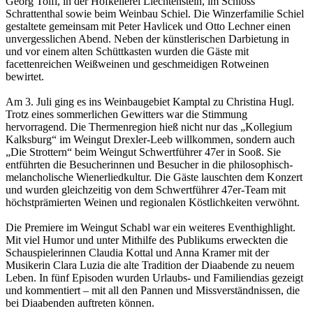
Georg Toifl, in der Hofkellerei Liechtenstein, im Schloss
Schrattenthal sowie beim Weinbau Schiel. Die Winzerfamilie Schiel
gestaltete gemeinsam mit Peter Havlicek und Otto Lechner einen
unvergesslichen Abend. Neben der künstlerischen Darbietung in
und vor einem alten Schüttkasten wurden die Gäste mit
facettenreichen Weißweinen und geschmeidigen Rotweinen
bewirtet.
Am 3. Juli ging es ins Weinbaugebiet Kamptal zu Christina Hugl.
Trotz eines sommerlichen Gewitters war die Stimmung
hervorragend. Die Thermenregion hieß nicht nur das „Kollegium
Kalksburg“ im Weingut Drexler-Leeb willkommen, sondern auch
„Die Strottern“ beim Weingut Schwertführer 47er in Sooß. Sie
entführten die Besucherinnen und Besucher in die philosophisch-
melancholische Wienerliedkultur. Die Gäste lauschten dem Konzert
und wurden gleichzeitig von dem Schwertführer 47er-Team mit
höchstprämierten Weinen und regionalen Köstlichkeiten verwöhnt.
Die Premiere im Weingut Schabl war ein weiteres Eventhighlight.
Mit viel Humor und unter Mithilfe des Publikums erweckten die
Schauspielerinnen Claudia Kottal und Anna Kramer mit der
Musikerin Clara Luzia die alte Tradition der Diaabende zu neuem
Leben. In fünf Episoden wurden Urlaubs- und Familiendias gezeigt
und kommentiert – mit all den Pannen und Missverständnissen, die
bei Diaabenden auftreten können.