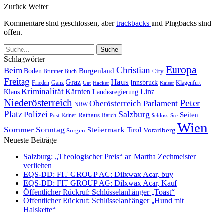
Zurück
Weiter
Kommentare sind geschlossen, aber
trackbacks
und Pingbacks sind
offen.
Schlagwörter
Europa
Christian
Beim
Burgenland
Boden
Buch
City
Brunner
Freitag
Haus
Graz
Innsbruck
Frieden
Ganz
Klagenfurt
Gut
Hacker
Kaiser
Kriminalität
Kärnten
Linz
Klaus
Landesregierung
Niederösterreich
Peter
Oberösterreich
Parlament
NRW
Platz
Polizei
Salzburg
Seiten
Rathaus
Rauch
Post
Rainer
Schloss
See
Wien
Sommer
Sonntag
Steiermark
Tirol
Vorarlberg
Sorgen
Neueste Beiträge
Salzburg: „Theologischer Preis“ an Martha Zechmeister
verliehen
EQS-DD: FIT GROUP AG: Dilxwax Acar, buy
EQS-DD: FIT GROUP AG: Dilxwax Acar, Kauf
Öffentlicher Rückruf: Schlüsselanhänger „Toast“
Öffentlicher Rückruf: Schlüsselanhänger „Hund mit
Halskette“