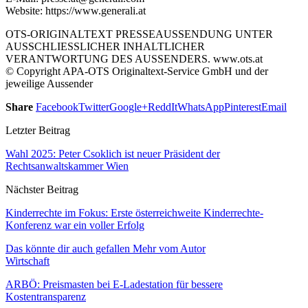
Website: https://www.generali.at
OTS-ORIGINALTEXT PRESSEAUSSENDUNG UNTER
AUSSCHLIESSLICHER INHALTLICHER
VERANTWORTUNG DES AUSSENDERS. www.ots.at
© Copyright APA-OTS Originaltext-Service GmbH und der
jeweilige Aussender
Share
Facebook
Twitter
Google+
ReddIt
WhatsApp
Pinterest
Email
Letzter Beitrag
Wahl 2025: Peter Csoklich ist neuer Präsident der
Rechtsanwaltskammer Wien
Nächster Beitrag
Kinderrechte im Fokus: Erste österreichweite Kinderrechte-
Konferenz war ein voller Erfolg
Das könnte dir auch gefallen
Mehr vom Autor
Wirtschaft
ARBÖ: Preismasten bei E-Ladestation für bessere
Kostentransparenz