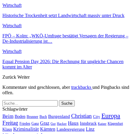
Wirtschaft
Historische Trockenheit setzt Landwirtschaft massiv unter Druck
Wirtschaft
FPÖ – Kolm: „WKÖ-Umfrage bestätigt Versagen der Regierung –
De-Industrialisierung ist…
Wirtschaft
Equal Pension Day 2026: Die Rechnung für ungleiche Chancen
kommt im Alter
Zurück
Weiter
Kommentare sind geschlossen, aber
trackbacks
und Pingbacks sind
offen.
Schlagwörter
Europa
Christian
Beim
Burgenland
Boden
Buch
City
Brunner
Freitag
Haus
Graz
Innsbruck
Frieden
Ganz
Klagenfurt
Gut
Hacker
Kaiser
Kriminalität
Kärnten
Linz
Klaus
Landesregierung