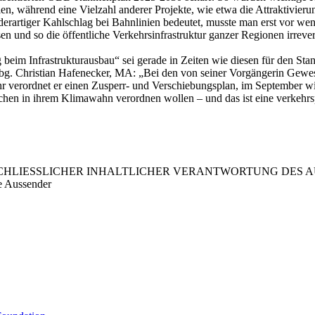
n, während eine Vielzahl anderer Projekte, wie etwa die Attraktivieru
erartiger Kahlschlag bei Bahnlinien bedeutet, musste man erst vor wen
 und so die öffentliche Verkehrsinfrastruktur ganzer Regionen irrevers
beim Infrastrukturausbau“ sei gerade in Zeiten wie diesen für den Sta
g. Christian Hafenecker, MA: „Bei den von seiner Vorgängerin Gewess
verordnet er einen Zusperr- und Verschiebungsplan, im September will
chen in ihrem Klimawahn verordnen wollen – und das ist eine verkehrs
LIESSLICHER INHALTLICHER VERANTWORTUNG DES AUS
e Aussender