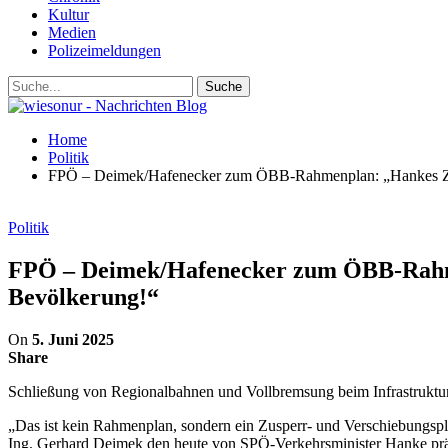
Kultur
Medien
Polizeimeldungen
Home
Politik
FPÖ – Deimek/Hafenecker zum ÖBB-Rahmenplan: „Hankes Zusp
Politik
FPÖ – Deimek/Hafenecker zum ÖBB-Rahmen
Bevölkerung!“
On
5. Juni 2025
Share
Schließung von Regionalbahnen und Vollbremsung beim Infrastruktur
„Das ist kein Rahmenplan, sondern ein Zusperr- und Verschiebungspla
Ing. Gerhard Deimek den heute von SPÖ-Verkehrsminister Hanke pr