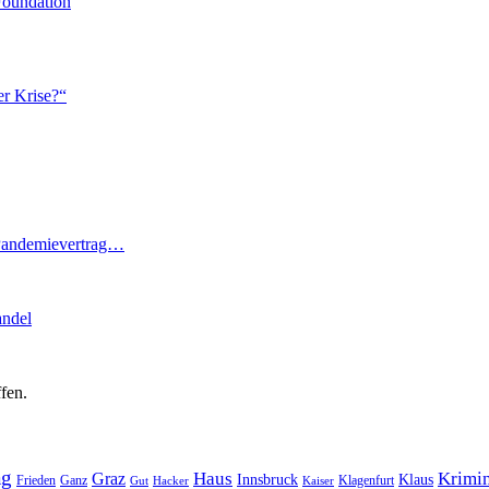
Foundation
er Krise?“
 Pandemievertrag…
andel
fen.
ag
Haus
Krimin
Graz
Innsbruck
Klaus
Frieden
Ganz
Klagenfurt
Gut
Hacker
Kaiser