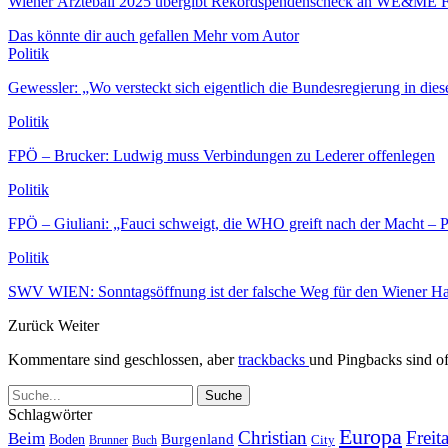
Wiener Ärzteball 2025 übergibt Rekordspendenscheck an WE&ME 
Das könnte dir auch gefallen
Mehr vom Autor
Politik
Gewessler: „Wo versteckt sich eigentlich die Bundesregierung in dies
Politik
FPÖ – Brucker: Ludwig muss Verbindungen zu Lederer offenlegen
Politik
FPÖ – Giuliani: „Fauci schweigt, die WHO greift nach der Macht –
Politik
SWV WIEN: Sonntagsöffnung ist der falsche Weg für den Wiener H
Zurück
Weiter
Kommentare sind geschlossen, aber
trackbacks
und Pingbacks sind of
Schlagwörter
Europa
Christian
Freit
Beim
Burgenland
Boden
Buch
City
Brunner