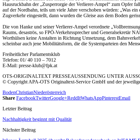
Hausruckbahn der „Zusperrorgie der Verlierer-Ampel“ zum Opfer falle
auf der Nordbahn, teils um viele Jahre verschoben würden: „Was ein d
Zugverkehr eingestellt, dann wurden die Gleise aus dem Boden gerissen
Die von Hanke und seiner Verlierer-Ampel verordnete „Vollbremsung 
Raums, desaströs, so FPÖ-Verkehrssprecher und Generalsekretär NAb
Worthülsen keine Anstalten in Richtung Umsetzung, dem Bahnverkehr 
scheinbar auch jene Mobilitätsform, die die Systemparteien den Mens
Freiheitlicher Parlamentsklub
Telefon: 01/ 40 110 – 7012
E-Mail: presse-klub@fpk.at
OTS-ORIGINALTEXT PRESSEAUSSENDUNG UNTER AUSSCH
© Copyright APA-OTS Originaltext-Service GmbH und der jeweilig
Boden
Christian
Niederösterreich
Share
Facebook
Twitter
Google+
ReddIt
WhatsApp
Pinterest
Email
Letzter Beitrag
Nachhaltigkeit beginnt mit Qualität
Nächster Beitrag