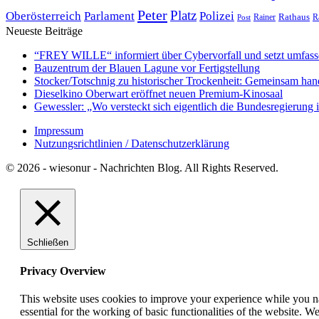
Peter
Platz
Polizei
Oberösterreich
Parlament
Rathaus
R
Post
Rainer
Neueste Beiträge
“FREY WILLE“ informiert über Cybervorfall und setzt umfas
Bauzentrum der Blauen Lagune vor Fertigstellung
Stocker/Totschnig zu historischer Trockenheit: Gemeinsam han
Dieselkino Oberwart eröffnet neuen Premium-Kinosaal
Gewessler: „Wo versteckt sich eigentlich die Bundesregierung i
Impressum
Nutzungsrichtlinien / Datenschutzerklärung
© 2026 - wiesonur - Nachrichten Blog. All Rights Reserved.
Schließen
Privacy Overview
This website uses cookies to improve your experience while you nav
essential for the working of basic functionalities of the website. 