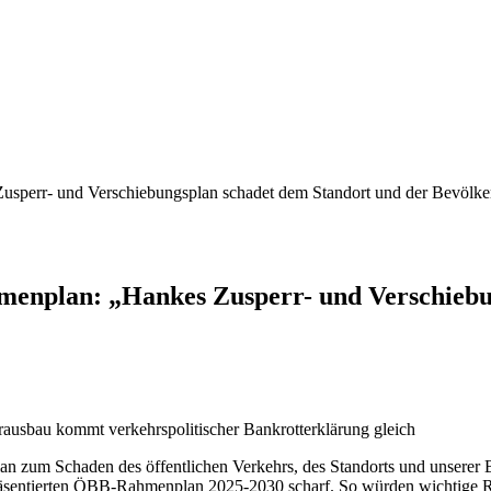
err- und Verschiebungsplan schadet dem Standort und der Bevölke
plan: „Hankes Zusperr- und Verschiebun
ausbau kommt verkehrspolitischer Bankrotterklärung gleich
n zum Schaden des öffentlichen Verkehrs, des Standorts und unserer B
äsentierten ÖBB-Rahmenplan 2025-2030 scharf. So würden wichtige R