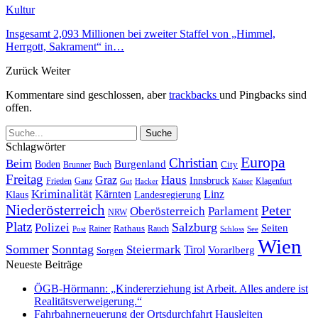
Kultur
Insgesamt 2,093 Millionen bei zweiter Staffel von „Himmel,
Herrgott, Sakrament“ in…
Zurück
Weiter
Kommentare sind geschlossen, aber
trackbacks
und Pingbacks sind
offen.
Schlagwörter
Europa
Christian
Beim
Burgenland
Boden
Buch
City
Brunner
Freitag
Haus
Graz
Innsbruck
Frieden
Ganz
Klagenfurt
Gut
Hacker
Kaiser
Kriminalität
Kärnten
Linz
Klaus
Landesregierung
Niederösterreich
Peter
Oberösterreich
Parlament
NRW
Platz
Polizei
Salzburg
Seiten
Rathaus
Rauch
Post
Rainer
Schloss
See
Wien
Sommer
Sonntag
Steiermark
Tirol
Vorarlberg
Sorgen
Neueste Beiträge
ÖGB-Hörmann: „Kindererziehung ist Arbeit. Alles andere ist
Realitätsverweigerung.“
Fahrbahnerneuerung der Ortsdurchfahrt Hausleiten