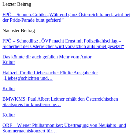
Letzter Beitrag
FPÖ – Schuch-Gubik: „Während ganz Österreich trauert, wird bei
der Pride-Parade bunt gefeiert!“
Nächster Beitrag
FPÖ – Schnedlitz: „ÖVP macht Ernst mit Polizeikahlschlag –
Sicherheit der Österreicher wird vorsätzlich aufs Spiel gesetzt!“
Das könnte dir auch gefallen
Mehr vom Autor
Kultur
Halbzeit für die Liebessuche: Fünfte Ausgabe der
„Liebesg’schichten und…
Kultur
BMWKMS: Paul Albert Leitner erhält den Österreichischen
Staatspreis für künstlerische…
Kultur
ORF – Wiener Philharmoniker: Übertragung von Neujahrs- und
Sommernachtskonzert für…