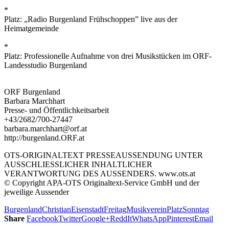
*
Platz: „Radio Burgenland Frühschoppen” live aus der
Heimatgemeinde
*
Platz: Professionelle Aufnahme von drei Musikstücken im ORF-
Landesstudio Burgenland
ORF Burgenland
Barbara Marchhart
Presse- und Öffentlichkeitsarbeit
+43/2682/700-27447
barbara.marchhart@orf.at
http://burgenland.ORF.at
OTS-ORIGINALTEXT PRESSEAUSSENDUNG UNTER
AUSSCHLIESSLICHER INHALTLICHER
VERANTWORTUNG DES AUSSENDERS. www.ots.at
© Copyright APA-OTS Originaltext-Service GmbH und der
jeweilige Aussender
Burgenland
Christian
Eisenstadt
Freitag
Musikverein
Platz
Sonntag
Share
Facebook
Twitter
Google+
ReddIt
WhatsApp
Pinterest
Email