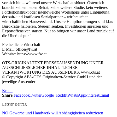
vor sich hin – während unsere Wirtschaft ausblutet. Österreich
braucht keinen neuen Beirat, keine weitere Studie, kein weiteres
Förderkonstrukt oder irgendwelche Workshops unter Einbindung
der saft- und kraftlosen Sozialpartner – wir brauchen
wirtschaftlichen Hausverstand. Unsere Hauptforderungen sind klar:
Bürokratie halbieren, Steuern senken, Investitionen anreizen und
Exportoffensiven starten. Nur so bringen wir unser Land zurück auf
die Überholspur.“
Freiheitliche Wirtschaft
E-Mail: office@fw.at
Website: https://www.fw.at
OTS-ORIGINALTEXT PRESSEAUSSENDUNG UNTER
AUSSCHLIESSLICHER INHALTLICHER
VERANTWORTUNG DES AUSSENDERS. www.ots.at
© Copyright APA-OTS Originaltext-Service GmbH und der
jeweilige Aussender
Krenn
Share
Facebook
Twitter
Google+
ReddIt
WhatsApp
Pinterest
Email
Letzter Beitrag
NÖ Gewerbe und Handwerk will Abhängigkeiten reduzieren