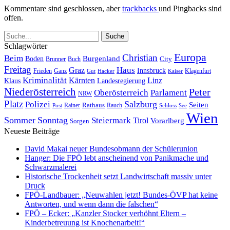
Kommentare sind geschlossen, aber
trackbacks
und Pingbacks sind
offen.
Schlagwörter
Europa
Christian
Beim
Burgenland
Boden
Buch
City
Brunner
Freitag
Haus
Graz
Innsbruck
Frieden
Ganz
Klagenfurt
Gut
Hacker
Kaiser
Kriminalität
Kärnten
Linz
Klaus
Landesregierung
Niederösterreich
Peter
Oberösterreich
Parlament
NRW
Platz
Polizei
Salzburg
Seiten
Rathaus
Rauch
Post
Rainer
Schloss
See
Wien
Sommer
Sonntag
Steiermark
Tirol
Vorarlberg
Sorgen
Neueste Beiträge
David Makai neuer Bundesobmann der Schülerunion
Hanger: Die FPÖ lebt anscheinend von Panikmache und
Schwarzmalerei
Historische Trockenheit setzt Landwirtschaft massiv unter
Druck
FPÖ-Landbauer: „Neuwahlen jetzt! Bundes-ÖVP hat keine
Antworten, und wenn dann die falschen“
FPÖ – Ecker: „Kanzler Stocker verhöhnt Eltern –
Kinderbetreuung ist Knochenarbeit!“