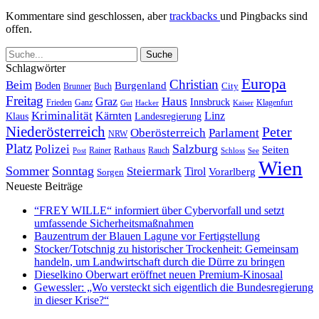
Kommentare sind geschlossen, aber
trackbacks
und Pingbacks sind
offen.
Schlagwörter
Europa
Christian
Beim
Burgenland
Boden
Buch
City
Brunner
Freitag
Haus
Graz
Innsbruck
Frieden
Ganz
Klagenfurt
Gut
Hacker
Kaiser
Kriminalität
Kärnten
Linz
Klaus
Landesregierung
Niederösterreich
Peter
Oberösterreich
Parlament
NRW
Platz
Polizei
Salzburg
Seiten
Rathaus
Rauch
Post
Rainer
Schloss
See
Wien
Sommer
Sonntag
Steiermark
Tirol
Vorarlberg
Sorgen
Neueste Beiträge
“FREY WILLE“ informiert über Cybervorfall und setzt
umfassende Sicherheitsmaßnahmen
Bauzentrum der Blauen Lagune vor Fertigstellung
Stocker/Totschnig zu historischer Trockenheit: Gemeinsam
handeln, um Landwirtschaft durch die Dürre zu bringen
Dieselkino Oberwart eröffnet neuen Premium-Kinosaal
Gewessler: „Wo versteckt sich eigentlich die Bundesregierung
in dieser Krise?“