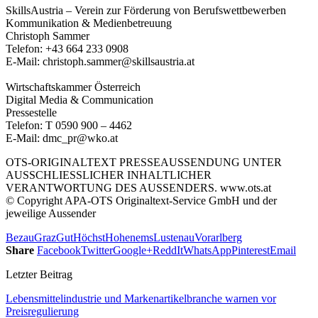
SkillsAustria – Verein zur Förderung von Berufswettbewerben
Kommunikation & Medienbetreuung
Christoph Sammer
Telefon: +43 664 233 0908
E-Mail: christoph.sammer@skillsaustria.at
Wirtschaftskammer Österreich
Digital Media & Communication
Pressestelle
Telefon: T 0590 900 – 4462
E-Mail: dmc_pr@wko.at
OTS-ORIGINALTEXT PRESSEAUSSENDUNG UNTER
AUSSCHLIESSLICHER INHALTLICHER
VERANTWORTUNG DES AUSSENDERS. www.ots.at
© Copyright APA-OTS Originaltext-Service GmbH und der
jeweilige Aussender
Bezau
Graz
Gut
Höchst
Hohenems
Lustenau
Vorarlberg
Share
Facebook
Twitter
Google+
ReddIt
WhatsApp
Pinterest
Email
Letzter Beitrag
Lebensmittelindustrie und Markenartikelbranche warnen vor
Preisregulierung