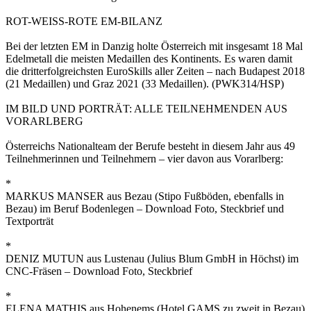
ROT-WEISS-ROTE EM-BILANZ
Bei der letzten EM in Danzig holte Österreich mit insgesamt 18 Mal
Edelmetall die meisten Medaillen des Kontinents. Es waren damit
die dritterfolgreichsten EuroSkills aller Zeiten – nach Budapest 2018
(21 Medaillen) und Graz 2021 (33 Medaillen). (PWK314/HSP)
IM BILD UND PORTRÄT: ALLE TEILNEHMENDEN AUS
VORARLBERG
Österreichs Nationalteam der Berufe besteht in diesem Jahr aus 49
Teilnehmerinnen und Teilnehmern – vier davon aus Vorarlberg:
*
MARKUS MANSER aus Bezau (Stipo Fußböden, ebenfalls in
Bezau) im Beruf Bodenlegen – Download Foto, Steckbrief und
Textporträt
*
DENIZ MUTUN aus Lustenau (Julius Blum GmbH in Höchst) im
CNC-Fräsen – Download Foto, Steckbrief
*
ELENA MATHIS aus Hohenems (Hotel GAMS zu zweit in Bezau)