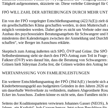
Tätigkeit aufgenommen, skizzierte sie. Diese verleihe Gütesiegel für 
FPÖ WILL ZAHL DER ABTREIBUNGEN DURCH MEHR UN
Ein von der FPÖ vorgelegter Entschließungsantrag (422/A(E)) zielt 
ein gesellschaftliches Klima geschaffen werden, in dem Mutterschaft 
möglich vermieden werden. Dabei gehe es nicht um Verbote oder moral
Ausbau des psychosozialen Beratungsangebots für Schwangere und höh
mindestens drei Kalendertagen zwischen der Anmeldung und Durchfü
schaffen“, wie Berger im Ausschuss erklärte.
Skeptisch zum Antrag äußerten sich SPÖ, ÖVP und Grüne. Die SPÖ st
Selbstbestimmung sieht sie durch den FPÖ-Antrag zum Teil in Frage g
Falkner (ÖVP) wies darauf hin, dass die Beratung von Schwangeren zen
Grünen hielt Süleyman Zorba fest, die Grünen würden den Antrag be
WERTANPASSUNG VON FAMILIENLEISTUNGEN
Ein weiterer Entschließungsantrag der FPÖ (394/A(E) ) bezieht sich a
Kinderbetreuungsgeld aus budgetären Gründen in den Jahren 2026 und
um dauerhafte Wertverluste zu verhindern, mahnen Abgeordnete Rosa
Ecker im Ausschuss. Zudem könne es nicht sein, dass Familien nicht
Seitens der Koalitionsparteien verwiesen Johannes Gasser (NEOS),
Jahren „ein Kraftakt“, hob Grasser hervor. Jetzt schon Beschlüsse für