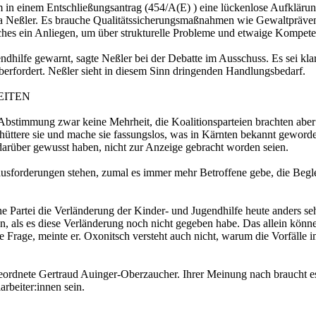
in einem Entschließungsantrag (454/A(E) ) eine lückenlose Aufklärun
Neßler. Es brauche Qualitätssicherungsmaßnahmen wie Gewaltpräventi
ches ein Anliegen, um über strukturelle Probleme und etwaige Kompete
dhilfe gewarnt, sagte Neßler bei der Debatte im Ausschuss. Es sei klar,
rfordert. Neßler sieht in diesem Sinn dringenden Handlungsbedarf.
EITEN
stimmung zwar keine Mehrheit, die Koalitionsparteien brachten aber ei
schüttere sie und mache sie fassungslos, was in Kärnten bekannt gewor
e darüber gewusst haben, nicht zur Anzeige gebracht worden seien.
ausforderungen stehen, zumal es immer mehr Betroffene gebe, die Begl
e Partei die Verländerung der Kinder- und Jugendhilfe heute anders seh
en, als es diese Verländerung noch nicht gegeben habe. Das allein könne
eine Frage, meinte er. Oxonitsch versteht auch nicht, warum die Vorfä
dnete Gertraud Auinger-Oberzaucher. Ihrer Meinung nach braucht es ös
rbeiter:innen sein.