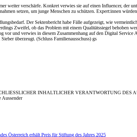
er weiter verschärfe. Konkret verwies sie auf einen Influencer, der unt
ahmen setzen, um junge Menschen zu schützen. Expert:innen würden b
gsbedarf. Der Sektenbericht habe Fälle aufgezeigt, wie vermeintlic
llerdings Zweifel, ob das Problem mit einem Qualitätssiegel behoben 
rzog vor und verwies in diesem Zusammenhang auf den Digital Service 
 Sieber überzeugt. (Schluss Familienausschuss) gs
LIESSLICHER INHALTLICHER VERANTWORTUNG DES AUS
e Aussender
des Österreich erhält Preis für Stiftung des Jahres 2025