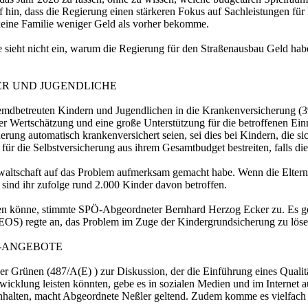
n, dass die Regierung einen stärkeren Fokus auf Sachleistungen für 
keine Familie weniger Geld als vorher bekomme.
ie sieht nicht ein, warum die Regierung für den Straßenausbau Geld hab
R UND JUGENDLICHE
remdbetreuten Kindern und Jugendlichen in die Krankenversicherung (
r Wertschätzung und eine große Unterstützung für die betroffenen Ein
ung automatisch krankenversichert seien, sei dies bei Kindern, die sic
für die Selbstversicherung aus ihrem Gesamtbudget bestreiten, falls di
altschaft auf das Problem aufmerksam gemacht habe. Wenn die Eltern n
t sind ihr zufolge rund 2.000 Kinder davon betroffen.
n könne, stimmte SPÖ-Abgeordneter Bernhard Herzog Ecker zu. Es gebe 
S) regte an, das Problem im Zuge der Kindergrundsicherung zu löse
G-ANGEBOTE
er Grünen (487/A(E) ) zur Diskussion, der die Einführung eines Quali
wicklung leisten könnten, gebe es in sozialen Medien und im Internet 
Inhalten, macht Abgeordnete Neßler geltend. Zudem komme es vielfach 