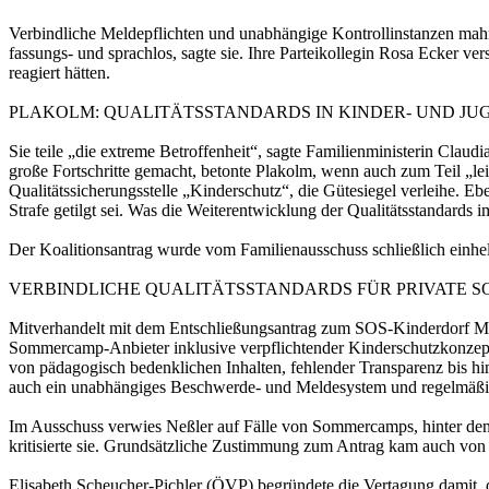
Verbindliche Meldepflichten und unabhängige Kontrollinstanzen mah
fassungs- und sprachlos, sagte sie. Ihre Parteikollegin Rosa Ecker v
reagiert hätten.
PLAKOLM: QUALITÄTSSTANDARDS IN KINDER- UND J
Sie teile „die extreme Betroffenheit“, sagte Familienministerin Clau
große Fortschritte gemacht, betonte Plakolm, wenn auch zum Teil „lei
Qualitätssicherungsstelle „Kinderschutz“, die Gütesiegel verleihe. Eb
Strafe getilgt sei. Was die Weiterentwicklung der Qualitätsstandards 
Der Koalitionsantrag wurde vom Familienausschuss schließlich einhe
VERBINDLICHE QUALITÄTSSTANDARDS FÜR PRIVATE 
Mitverhandelt mit dem Entschließungsantrag zum SOS-Kinderdorf Moosb
Sommercamp-Anbieter inklusive verpflichtender Kinderschutzkonzepte 
von pädagogisch bedenklichen Inhalten, fehlender Transparenz bis hin
auch ein unabhängiges Beschwerde- und Meldesystem und regelmäßig
Im Ausschuss verwies Neßler auf Fälle von Sommercamps, hinter denen
kritisierte sie. Grundsätzliche Zustimmung zum Antrag kam auch von 
Elisabeth Scheucher-Pichler (ÖVP) begründete die Vertagung damit, da