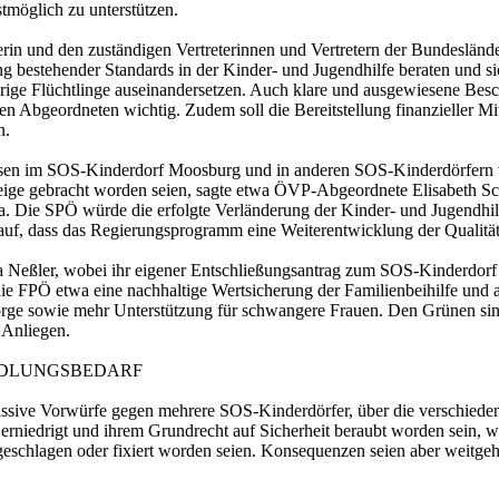
tmöglich zu unterstützen.
terin und den zuständigen Vertreterinnen und Vertretern der Bundeslä
ung bestehender Standards in der Kinder- und Jugendhilfe beraten und 
jährige Flüchtlinge auseinandersetzen. Auch klare und ausgewiesene
 Abgeordneten wichtig. Zudem soll die Bereitstellung finanzieller Mitt
n.
n im SOS-Kinderdorf Moosburg und in anderen SOS-Kinderdörfern viel
eige gebracht worden seien, sagte etwa ÖVP-Abgeordnete Elisabeth Sch
. Die SPÖ würde die erfolgte Verländerung der Kinder- und Jugendhilf
auf, dass das Regierungsprogramm eine Weiterentwicklung der Qualität
Neßler, wobei ihr eigener Entschließungsantrag zum SOS-Kinderdorf 
ie FPÖ etwa eine nachhaltige Wertsicherung der Familienbeihilfe und 
rge sowie mehr Unterstützung für schwangere Frauen. Den Grünen sind
 Anliegen.
NDLUNGSBEDARF
massive Vorwürfe gegen mehrere SOS-Kinderdörfer, über die verschied
rniedrigt und ihrem Grundrecht auf Sicherheit beraubt worden sein, w
 geschlagen oder fixiert worden seien. Konsequenzen seien aber weitge