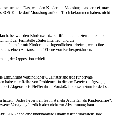
onsequenzen. Das, was den Kindern in Moosburg passiert sei, mache
ber das SOS-Kinderdorf Moosburg auf den Tisch bekommen haben, nicht
n habe, was den Kinderschutz betrifft, in den letzten Jahren aber
chtung der Fachstelle „Safer Internet“ und die
 dann nicht mehr mit Kindern und Jugendlichen arbeiten, wenn ihre
e bereits einen Austausch auf Ebene von Fachexpert:innen.
mung der Opposition erhielt.
 Einführung verbindlicher Qualitätsstandards für private
gen habe eine Reihe von Problemen in diesem Bereich aufgezeigt, die
ründet Abgeordnete Neßler ihren Vorstoß. In diesem Sinn fordert sie
n hätten. „Jedes Feuerwehrfestl hat mehr Auflagen als Kindercamps“,
ossene Vertagung letztlich aber nicht zur Abstimmung kam.
pril 2025 habe eine unabhängige Qualitätssicherungsstelle ihre