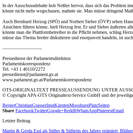
In der Ausschussdebatte hob Neßler hervor, dass sich das Problem imm
könne nicht mehr wegschauen, mahnte sie. Man müsse dringend Maßn
Auch Bernhard Herzog (SPÖ) und Norbert Sieber (ÖVP) sehen Handlun
Ansichten führen könne, hielt Herzog fest. Er und Sieber äußerten a
könnte man die Plattformbetreiber in die Pflicht nehmen, schlug He
müsse das Thema breiter diskutieren und euorpaweit handeln, ist auch
————————-
Pressedienst der Parlamentsdirektion
Parlamentskorrespondenz
Tel. +43 1 40110/2272
pressedienst@parlament.gv.at
www.parlament.gv.at/Parlamentskorrespondenz
OTS-ORIGINALTEXT PRESSEAUSSENDUNG UNTER AUSSCH
© Copyright APA-OTS Originaltext-Service GmbH und der jeweilig
Berger
Christian
Grasser
Imst
Kärnten
Moosburg
Platz
Seiten
Share
Facebook
Twitter
Google+
ReddIt
WhatsApp
Pinterest
Email
Letzter Beitrag
Martin & Gerda Essl als Stifter & Stifterin des Jahres prämiert, Blühen