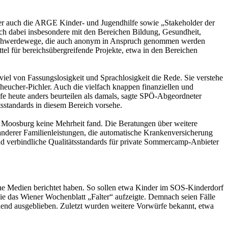
nder auch die ARGE Kinder- und Jugendhilfe sowie „Stakeholder der
sich dabei insbesondere mit den Bereichen Bildung, Gesundheit,
 Beschwerdewege, die auch anonym in Anspruch genommen werden
el für bereichsübergreifende Projekte, etwa in den Bereichen
 von Fassungslosigkeit und Sprachlosigkeit die Rede. Sie verstehe
eucher-Pichler. Auch die vielfach knappen finanziellen und
e heute anders beurteilen als damals, sagte SPÖ-Abgeordneter
sstandards in diesem Bereich vorsehe.
Moosburg keine Mehrheit fand. Die Beratungen über weitere
anderer Familienleistungen, die automatische Krankenversicherung
 verbindliche Qualitätsstandards für private Sommercamp-Anbieter
ene Medien berichtet haben. So sollen etwa Kinder im SOS-Kinderdorf
ie das Wiener Wochenblatt „Falter“ aufzeigte. Demnach seien Fälle
hend ausgeblieben. Zuletzt wurden weitere Vorwürfe bekannt, etwa