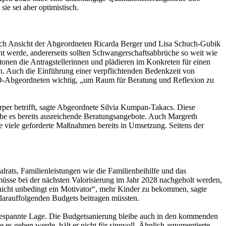
ie sei aber optimistisch.
 nach Ansicht der Abgeordneten Ricarda Berger und Lisa Schuch-Gubik
ht werde, andererseits sollten Schwangerschaftsabbrüche so weit wie
onen die Antragstellerinnen und plädieren im Konkreten für einen
n. Auch die Einführung einer verpflichtenden Bedenkzeit von
Ö-Abgeordneten wichtig, „um Raum für Beratung und Reflexion zu
er betrifft, sagte Abgeordnete Silvia Kumpan-Takacs. Diese
gebe es bereits ausreichende Beratungsangebote. Auch Margreth
ie viele geforderte Maßnahmen bereits in Umsetzung. Seitens der
lrats, Familienleistungen wie die Familienbeihilfe und das
üsse bei der nächsten Valorisierung im Jahr 2028 nachgeholt werden,
nicht unbedingt ein Motivator“, mehr Kinder zu bekommen, sagte
darauffolgenden Budgets beitragen müssten.
gespannte Lage. Die Budgetsanierung bleibe auch in den kommenden
 es geben werde, hält er nicht für sinnvoll. Ähnlich argumentierte