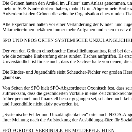
Die Grünen hatten den Artikel im „Falter“ zum Anlass genommen, um 
mehr in SOS-Kinderdörfern haben, mahnt Grün-Abgeordnete Barbara 
Außerdem ist den Grünen die zeitnahe Organisation eines runden Tis
Alle Expert:innen hätten vor einer Verländerung der Kinder- und Jugen
Mitarbeiter:innen bekämen immer mehr Aufgaben und seien massiv übe
SPÖ UND NEOS ORTEN SYSTEMISCHE UNZULÄNGLICHK
Der von den Grünen eingebrachte Entschließungsantrag fand bei der Ab
wie die zeitnahe Einberufung eines runden Tisches aufgriffen. Es er
Unverständlich ist für sie auch, dass die Sachverhalte von denen, di
Die Kinder- und Jugendhilfe sieht Scheucher-Pichler vor großen Her
glaubt sie.
Von Seiten der SPÖ hielt SPÖ-Abgeordneter Oxonitsch fest, dass sein
aufmerksam, dass die geschilderten Vorfälle in eine Zeit zurückreicht
früher personell und finanziell besser gegangen sei, sei aber auch k
und Jugendhilfe nicht aktiv geworden ist.
„Systemische Fehler und Unzulänglichkeiten“ ortet auch NEOS-Abgeor
ihrer Meinung nach die Aufstockung der Ausbildungsplätze für Soziala
FPÖ FORDERT VERBINDLICHE MELDEPFLICHTEN