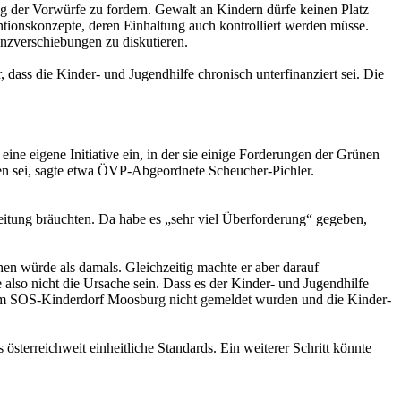
g der Vorwürfe zu fordern. Gewalt an Kindern dürfe keinen Platz
onskonzepte, deren Einhaltung auch kontrolliert werden müsse.
nzverschiebungen zu diskutieren.
 dass die Kinder- und Jugendhilfe chronisch unterfinanziert sei. Die
ne eigene Initiative ein, in der sie einige Forderungen der Grünen
den sei, sagte etwa ÖVP-Abgeordnete Scheucher-Pichler.
eitung bräuchten. Da habe es „sehr viel Überforderung“ gegeben,
en würde als damals. Gleichzeitig machte er aber darauf
 also nicht die Ursache sein. Dass es der Kinder- und Jugendhilfe
lle im SOS-Kinderdorf Moosburg nicht gemeldet wurden und die Kinder-
terreichweit einheitliche Standards. Ein weiterer Schritt könnte