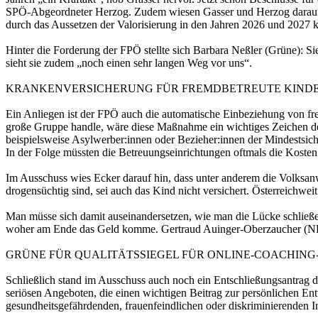
SPÖ-Abgeordneter Herzog. Zudem wiesen Gasser und Herzog darauf hi
durch das Aussetzen der Valorisierung in den Jahren 2026 und 2027 
Hinter die Forderung der FPÖ stellte sich Barbara Neßler (Grüne): S
sieht sie zudem „noch einen sehr langen Weg vor uns“.
KRANKENVERSICHERUNG FÜR FREMDBETREUTE KINDE
Ein Anliegen ist der FPÖ auch die automatische Einbeziehung von f
große Gruppe handle, wäre diese Maßnahme ein wichtiges Zeichen de
beispielsweise Asylwerber:innen oder Bezieher:innen der Mindestsicher
In der Folge müssten die Betreuungseinrichtungen oftmals die Kosten 
Im Ausschuss wies Ecker darauf hin, dass unter anderem die Volksanw
drogensüchtig sind, sei auch das Kind nicht versichert. Österreichwei
Man müsse sich damit auseinandersetzen, wie man die Lücke schließe
woher am Ende das Geld komme. Gertraud Auinger-Oberzaucher (NEO
GRÜNE FÜR QUALITÄTSSIEGEL FÜR ONLINE-COACHIN
Schließlich stand im Ausschuss auch noch ein Entschließungsantrag d
seriösen Angeboten, die einen wichtigen Beitrag zur persönlichen Ent
gesundheitsgefährdenden, frauenfeindlichen oder diskriminierenden 