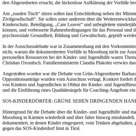
den Abgeordneten ersucht, die lückenlose Aufklärung der Vorfälle bes
Am „runden Tisch“ sitzen sollen laut Entschließung neben der Minis
Zivilgesellschaft“. Sie sollen unter anderem über die Weiterentwickl
Kinderschutz, Beteiligung, „Care Leaver“ und unbegleitete minder
können, und verbesserte Rahmenbedingungen für das Personal sind den
psychosoziale Gesundheit, Bildung und Gewaltschutz, geprüft werde
In der Ausschussdebatte war in Zusammenhang mit den Vorkommnisse
nicht, warum die dokumentierten Vorfälle in Moosburg nicht zur Anz
personellen Ressourcen bei der Kinder- und Jugendhilfe waren Thema
Christian Oxonitsch. Familienministerin Claudia Plakolm verwies dar
Angestoßen worden war die Debatte von Grün-Abgeordneter Barbara 
Oppositionsanträge wurden vom Ausschuss vertagt. Konkret fordert d
von Kindern und Jugendlichen in Obhut der Kinder- und Jugendfürso
und die Einführung eines Qualitätssiegels für Coaching-Angebote ein
SOS-KINDERDÖRFER: GRÜNE SEHEN DRINGENDEN HA
Hintergrund für die Debatte über die Kinder- und Jugendhilfe sind 
Moosburg in Kärnten wiederholt und über Jahre hinweg misshandelt, e
dokumentiert, in denen Kinder eingesperrt, vom Trinken abgehalten,
gegen das SOS-Kinderdorf Imst in Tirol.