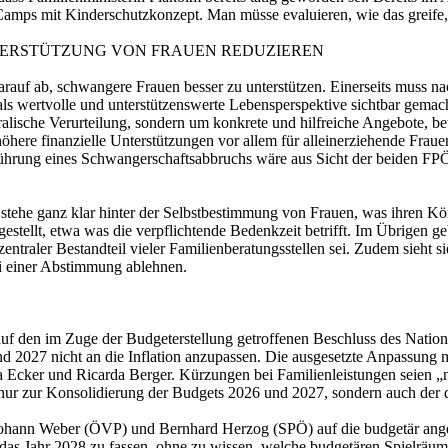
Camps mit Kinderschutzkonzept. Man müsse evaluieren, wie das greife, s
TERSTÜTZUNG VON FRAUEN REDUZIEREN
darauf ab, schwangere Frauen besser zu unterstützen. Einerseits muss
als wertvolle und unterstützenswerte Lebensperspektive sichtbar gemac
ische Verurteilung, sondern um konkrete und hilfreiche Angebote, bet
ere finanzielle Unterstützungen vor allem für alleinerziehende Fraue
hrung eines Schwangerschaftsabbruchs wäre aus Sicht der beiden FP
ehe ganz klar hinter der Selbstbestimmung von Frauen, was ihren Körp
estellt, etwa was die verpflichtende Bedenkzeit betrifft. Im Übrigen 
traler Bestandteil vieler Familienberatungsstellen sei. Zudem sieht s
i einer Abstimmung ablehnen.
uf den im Zuge der Budgeterstellung getroffenen Beschluss des Nationa
 2027 nicht an die Inflation anzupassen. Die ausgesetzte Anpassung m
 Ecker und Ricarda Berger. Kürzungen bei Familienleistungen seien „
 nur zur Konsolidierung der Budgets 2026 und 2027, sondern auch der 
 Johann Weber (ÖVP) und Bernhard Herzog (SPÖ) auf die budgetär an
 das Jahr 2028 zu fassen, ohne zu wissen, welche budgetären Spielräume