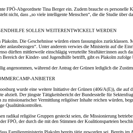
nte FPÖ-Abgeordnete Tina Berger ein. Zudem brauche es personelle K
ersteht nicht, dass „so viele intelligente Menschen“, die die Studie ü
UGENDHILFE SOLLEN WEITERENTWICKELT WERDEN
dia Plakolm. Die Geschehnisse würden einen fassungslos zurücklassen. Ma
der anlassbezogen“. Unter anderem verwies die Ministerin auf die Einri
enso dürften mittlerweile einschlägig verurteilte Straftäter:innen auch
im Bereich der Kinder- und Jugendhilfe betrifft, gibt es Plakolm zufolg
llig angenommen, während der Antrag der Grünen lediglich die Zustim
SOMMERCAMP-ANBIETER
urg wurde eine weitere Initiative der Grünen (406/A(E)), die auf die
abzielt. Der jüngste Tätigkeitsbericht der Bundesstelle für Sektenfra
 zu missionarischer Vermittlung religiöser Inhalte reichen würden, beg
e Qualitätskontrollen.
 radikal religiöse Gruppen gesteckt seien, die Missionierung betriebe
der FPÖ, der durch die mit den Stimmen der Koalitionsparteien beschl
ss Familienministerin Plakolm bereits tätig geworden sei. Bereits im A