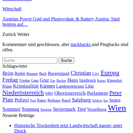
Wirtschaft
Austrian Power Grid und Photovoltaic & Battery Austria: Sind
bestens auf…
Zurück
Weiter
Kommentare sind geschlossen, aber
trackbacks
und Pingbacks sind
offen.
Schlagwörter
Europa
Christian
Beim
Burgenland
Boden
Buch
City
Brunner
Freitag
Haus
Graz
Innsbruck
Frieden
Ganz
Klagenfurt
Gut
Hacker
Kaiser
Kriminalität
Kärnten
Linz
Klaus
Landesregierung
Niederösterreich
Peter
Oberösterreich
Parlament
NRW
Platz
Polizei
Salzburg
Seiten
Rathaus
Rauch
Post
Rainer
Schloss
See
Wien
Sommer
Sonntag
Steiermark
Tirol
Vorarlberg
Sorgen
Neueste Beiträge
Historische Trockenheit setzt Landwirtschaft massiv unter
Druck