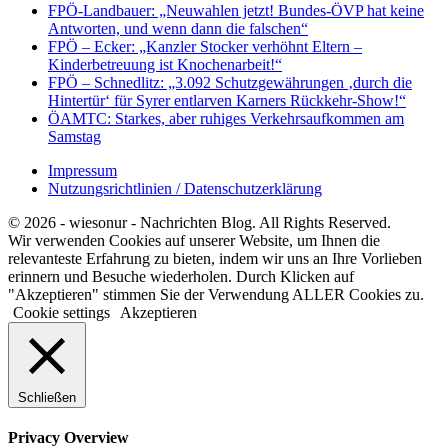
FPÖ-Landbauer: „Neuwahlen jetzt! Bundes-ÖVP hat keine
Antworten, und wenn dann die falschen“
FPÖ – Ecker: „Kanzler Stocker verhöhnt Eltern –
Kinderbetreuung ist Knochenarbeit!“
FPÖ – Schnedlitz: „3.092 Schutzgewährungen ‚durch die
Hintertür‘ für Syrer entlarven Karners Rückkehr-Show!“
ÖAMTC: Starkes, aber ruhiges Verkehrsaufkommen am
Samstag
Impressum
Nutzungsrichtlinien / Datenschutzerklärung
© 2026 - wiesonur - Nachrichten Blog. All Rights Reserved.
Wir verwenden Cookies auf unserer Website, um Ihnen die
relevanteste Erfahrung zu bieten, indem wir uns an Ihre Vorlieben
erinnern und Besuche wiederholen. Durch Klicken auf
"Akzeptieren" stimmen Sie der Verwendung ALLER Cookies zu.
Cookie settings
Akzeptieren
Schließen
Privacy Overview