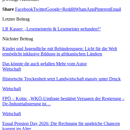
Share
Facebook
Twitter
Google+
ReddIt
WhatsApp
Pinterest
Email
Letzter Beitrag
LR Kasser: „Lesemeisterin & Lesemeister gefunden!“
Nächster Beitrag
Kinder und Jugendliche mit Behinderungen: Licht für die Welt
ermöglicht inklusive Bildung in afrikanischen Ländern
Das könnte dir auch gefallen
Mehr vom Autor
Wirtschaft
Historische Trockenheit setzt Landwirtschaft massiv unter Druck
Wirtschaft
FPÖ – Kolm: „WKÖ-Umfrage bestätigt Versagen der Regierung –
De-Industrialisierung ist…
Wirtschaft
Equal Pension Day 2026: Die Rechnung für ungleiche Chancen
kommt im Alter