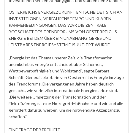
Investitionen senken Abhängigkeit und stärken den Standort
ÖSTERREICHS ENERGIEZUKUNFT ENTSCHEIDET SICH AN
INVESTITIONEN, VERFAHRENSTEMPO UND KLAREN
RAHMENBEDINGUNGEN. DAS WAR DIE ZENTRALE
BOTSCHAFT DES TRENDFORUMS VON OESTERREICHS
ENERGIE BEI DEM ÜBER EIN UNABHÄNGIGERES UND
LEISTBARES ENERGIESYSTEM DISKUTIERT WURDE.
„Energie ist das Thema unserer Zeit, die Transformation
unumkehrbar. Energie entscheidet über Sicherheit,
Wettbewerbsfähigkeit und Wohlstand“, sagte Barbara
Schmidt, Generalsekretärin von Oesterreichs Energie im Zuge
des Trendforums. Die vergangenen Jahre haben deutlich
gemacht, wie verletzlich internationale Energiemärkte sind.
„Die weitere Umsetzung der Transformation und der
Elektrifizierung ist eine No-regret-Maßnahme und wir sind alle
gefordert dafür zu werben, um die notwendige Akzeptanz zu
schaffen.“
EINE FRAGE DER FREIHEIT