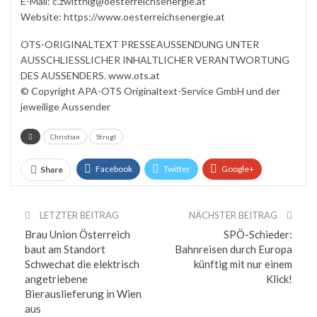
E-Mail: c.zwittnig@oesterreichsenergie.at
Website: https://www.oesterreichsenergie.at
OTS-ORIGINALTEXT PRESSEAUSSENDUNG UNTER
AUSSCHLIESSLICHER INHALTLICHER VERANTWORTUNG
DES AUSSENDERS. www.ots.at
© Copyright APA-OTS Originaltext-Service GmbH und der
jeweilige Aussender
Christian
Strugl
Facebook
Twitter
Google+
Share
ReddIt
WhatsApp
Pinterest
LETZTER BEITRAG
NÄCHSTER BEITRAG
Email
Brau Union Österreich
SPÖ-Schieder:
baut am Standort
Bahnreisen durch Europa
Schwechat die elektrisch
künftig mit nur einem
angetriebene
Klick!
Bierauslieferung in Wien
aus