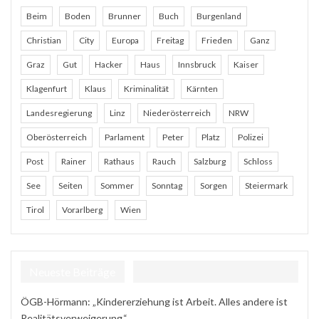
Beim
Boden
Brunner
Buch
Burgenland
Christian
City
Europa
Freitag
Frieden
Ganz
Graz
Gut
Hacker
Haus
Innsbruck
Kaiser
Klagenfurt
Klaus
Kriminalität
Kärnten
Landesregierung
Linz
Niederösterreich
NRW
Oberösterreich
Parlament
Peter
Platz
Polizei
Post
Rainer
Rathaus
Rauch
Salzburg
Schloss
See
Seiten
Sommer
Sonntag
Sorgen
Steiermark
Tirol
Vorarlberg
Wien
Neueste Beiträge
ÖGB-Hörmann: „Kindererziehung ist Arbeit. Alles andere ist
Realitätsverweigerung.“