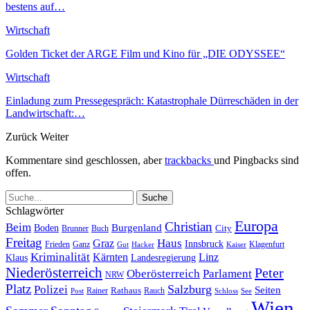
bestens auf…
Wirtschaft
Golden Ticket der ARGE Film und Kino für „DIE ODYSSEE“
Wirtschaft
Einladung zum Pressegespräch: Katastrophale Dürreschäden in der
Landwirtschaft:…
Zurück
Weiter
Kommentare sind geschlossen, aber
trackbacks
und Pingbacks sind
offen.
Schlagwörter
Europa
Christian
Beim
Burgenland
Boden
Buch
City
Brunner
Freitag
Haus
Graz
Innsbruck
Frieden
Ganz
Klagenfurt
Gut
Hacker
Kaiser
Kriminalität
Kärnten
Linz
Klaus
Landesregierung
Niederösterreich
Peter
Oberösterreich
Parlament
NRW
Platz
Polizei
Salzburg
Seiten
Rathaus
Rauch
Post
Rainer
Schloss
See
Wien