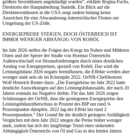
größere Investitionen angekündigt wurden“, erklärte Regina Fuchs,
Direktorin der Hauptabteilung Statistik. Ein Blick auf die
Direktinvestitionen in die USA zeigt zudem bislang keine
Anzeichen für eine Abwanderung österreichischer Firmen zur
Umgehung der US-Zölle.
ENERGIEPREISE STEIGEN, DOCH ÖSTERREICH IST
IMMER WENIGER ABHÄNGIG VON ROHÖL
Im Jahr 2026 stellen die Folgen des Kriegs im Nahen und Mittleren
Osten und der Sperre der Straße von Hormuz Österreichs
Außenwirtschaft vor Herausforderungen durch einen deutlichen
Anstieg von Energiepreisen, speziell von Rohöl. Das wird die
Leistungsbilanz 2026 negativ beeinflussen, die Effekte werden aber
weniger stark sein als im Krisenjahr 2022. OeNB-Chefökonom
Wolf Heinrich Reuter dazu: „Die Energiekrise im Jahr 2022 hatte
deutliche Auswirkungen auf den Leistungsbilanzsaldo, der nach 20
Jahren erstmals ins Negative drehte. Für das Jahr 2026 zeigen
Schätzungen der OeNB, dass die gestiegenen Energiepreise den
Leistungsbilanzüberschuss in Prozent des BIP um rund ¾
Prozentpunkte dämpfen. 2022 lag der Effekt bei rund 2
Prozentpunkten.“ Der Grund für die deutlich geringere Anfälligkeit:
Verglichen mit dem Jahr 2022 stiegen die Preise bisher weniger
stark, zudem hat sich der langfristige Trend einer sinkenden
Abhängigkeit Österreichs von Öl und Gas in den letzten Jahren