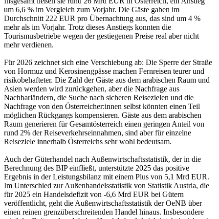
Insgesamt ließen sie rund 26 Mrd EUR in Österreich, ein Anstieg
um 6,6 % im Vergleich zum Vorjahr. Die Gäste gaben im
Durchschnitt 222 EUR pro Übernachtung aus, das sind um 4 %
mehr als im Vorjahr. Trotz dieses Anstiegs konnten die
Tourismusbetriebe wegen der gestiegenen Preise real aber nicht
mehr verdienen.
Für 2026 zeichnet sich eine Verschiebung ab: Die Sperre der Straße
von Hormuz und Kerosinengpässe machen Fernreisen teurer und
risikobehafteter. Die Zahl der Gäste aus dem arabischen Raum und
Asien werden wird zurückgehen, aber die Nachfrage aus
Nachbarländern, die Suche nach sicheren Reisezielen und die
Nachfrage von den Österreicher:innen selbst könnten einen Teil
möglichen Rückgangs kompensieren. Gäste aus dem arabischen
Raum generieren für Gesamtösterreich einen geringen Anteil von
rund 2% der Reiseverkehrseinnahmen, sind aber für einzelne
Reiseziele innerhalb Österreichs sehr wohl bedeutsam.
Auch der Güterhandel nach Außenwirtschaftsstatistik, der in die
Berechnung des BIP einfließt, unterstützte 2025 das positive
Ergebnis in der Leistungsbilanz mit einem Plus von 5,1 Mrd EUR.
Im Unterschied zur Außenhandelsstatistik von Statistik Austria, die
für 2025 ein Handelsdefizit von -6,6 Mrd EUR bei Gütern
veröffentlicht, geht die Außenwirtschaftsstatistik der OeNB über
einen reinen grenzüberschreitenden Handel hinaus. Insbesondere