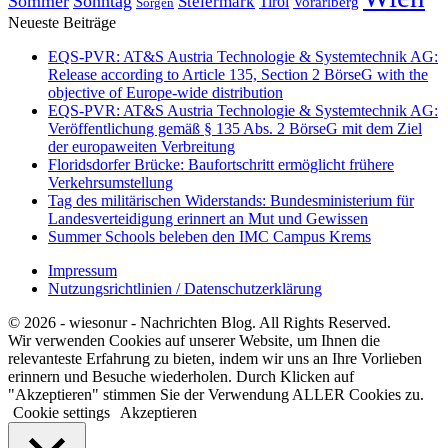
Sommer
Sonntag
Steiermark
Tirol
Vorarlberg
Sorgen
Neueste Beiträge
EQS-PVR: AT&S Austria Technologie & Systemtechnik AG:
Release according to Article 135, Section 2 BörseG with the
objective of Europe-wide distribution
EQS-PVR: AT&S Austria Technologie & Systemtechnik AG:
Veröffentlichung gemäß § 135 Abs. 2 BörseG mit dem Ziel
der europaweiten Verbreitung
Floridsdorfer Brücke: Baufortschritt ermöglicht frühere
Verkehrsumstellung
Tag des militärischen Widerstands: Bundesministerium für
Landesverteidigung erinnert an Mut und Gewissen
Summer Schools beleben den IMC Campus Krems
Impressum
Nutzungsrichtlinien / Datenschutzerklärung
© 2026 - wiesonur - Nachrichten Blog. All Rights Reserved.
Wir verwenden Cookies auf unserer Website, um Ihnen die
relevanteste Erfahrung zu bieten, indem wir uns an Ihre Vorlieben
erinnern und Besuche wiederholen. Durch Klicken auf
"Akzeptieren" stimmen Sie der Verwendung ALLER Cookies zu.
Cookie settings
Akzeptieren