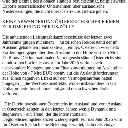
wird der Beitrag des globalen Handels berücksichtigt, beispielsweise
Exporte österreichischer Unternehmen über ausländische
Niederlassungen, die nicht über Österreichs Grenze gehen.
KEINE ABWANDERUNG ÖSTERREICHISCHER FIRMEN
ZUR UMGEHUNG DER US-ZÖLLE
Die anhaltenden Leistungsbilanzüberschüsse der letzten zwei
Jahrzehnte gingen mit einem_ _historischen Rekordstand der im
Ausland gehaltenen Finanzaktiva_ _einher. Österreich wies netto
Forderungen gegenüber dem Ausland in der Höhe von 135 Mrd
EUR aus. Die internationalen Vermögensbestände Österreichs sind
damit so hoch wie nie zuvor. Im Jahr 2025 wirkten sich
insbesondere Kursgewinne von Finanzinvestitionen im Ausland in
der Höhe von 47 Mrd EUR positiv auf die Auslandsforderungen
aus. Einen negativen Effekt auf den Vermögensaufbau hatten
hingegen_ _die Wechselkurseffekte, wobei insbesondere in US-
Dollar notierte Investitionen aufgrund des schwachen Dollar
verloren.
„Die Direktinvestitionen Österreichs im Ausland und vom Ausland
in Österreich zeigten in den letzten Jahren wenig Dynamik und
stagnierten – ein Trend, der die internationalen
Deglobalisierungstendenzen widerspiegelt. Für das Jahr 2026 wird
für Österreich jedoch eine Belebung erwartet, da bereits einige