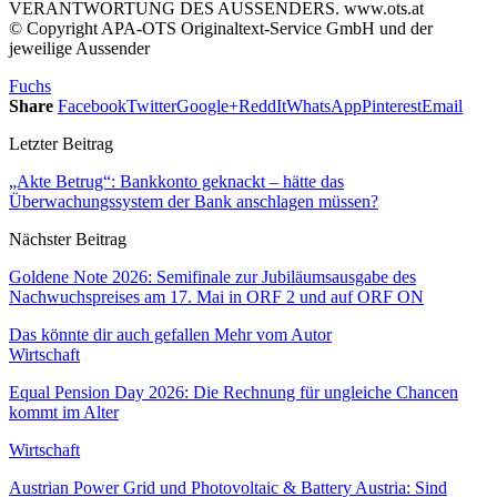
VERANTWORTUNG DES AUSSENDERS. www.ots.at
© Copyright APA-OTS Originaltext-Service GmbH und der
jeweilige Aussender
Fuchs
Share
Facebook
Twitter
Google+
ReddIt
WhatsApp
Pinterest
Email
Letzter Beitrag
„Akte Betrug“: Bankkonto geknackt – hätte das
Überwachungssystem der Bank anschlagen müssen?
Nächster Beitrag
Goldene Note 2026: Semifinale zur Jubiläumsausgabe des
Nachwuchspreises am 17. Mai in ORF 2 und auf ORF ON
Das könnte dir auch gefallen
Mehr vom Autor
Wirtschaft
Equal Pension Day 2026: Die Rechnung für ungleiche Chancen
kommt im Alter
Wirtschaft
Austrian Power Grid und Photovoltaic & Battery Austria: Sind