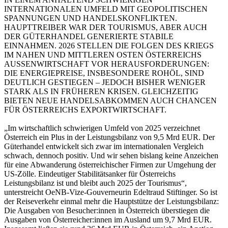
INTERNATIONALEN UMFELD MIT GEOPOLITISCHEN
SPANNUNGEN UND HANDELSKONFLIKTEN.
HAUPTTREIBER WAR DER TOURISMUS, ABER AUCH
DER GÜTERHANDEL GENERIERTE STABILE
EINNAHMEN. 2026 STELLEN DIE FOLGEN DES KRIEGS
IM NAHEN UND MITTLEREN OSTEN ÖSTERREICHS
AUSSENWIRTSCHAFT VOR HERAUSFORDERUNGEN:
DIE ENERGIEPREISE, INSBESONDERE ROHÖL, SIND
DEUTLICH GESTIEGEN – JEDOCH BISHER WENIGER
STARK ALS IN FRÜHEREN KRISEN. GLEICHZEITIG
BIETEN NEUE HANDELSABKOMMEN AUCH CHANCEN
FÜR ÖSTERREICHS EXPORTWIRTSCHAFT.
„Im wirtschaftlich schwierigen Umfeld von 2025 verzeichnet
Österreich ein Plus in der Leistungsbilanz von 9,5 Mrd EUR. Der
Güterhandel entwickelt sich zwar im internationalen Vergleich
schwach, dennoch positiv. Und wir sehen bislang keine Anzeichen
für eine Abwanderung österreichischer Firmen zur Umgehung der
US-Zölle. Eindeutiger Stabilitätsanker für Österreichs
Leistungsbilanz ist und bleibt auch 2025 der Tourismus“,
unterstreicht OeNB-Vize-Gouverneurin Edeltraud Stiftinger. So ist
der Reiseverkehr einmal mehr die Hauptstütze der Leistungsbilanz:
Die Ausgaben von Besucher:innen in Österreich überstiegen die
Ausgaben von Österreicher:innen im Ausland um 9,7 Mrd EUR.