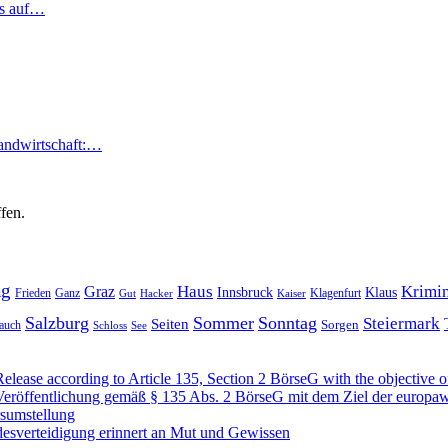
ns auf…
Landwirtschaft:…
fen.
ag
Haus
Krimin
Graz
Innsbruck
Klaus
Frieden
Ganz
Klagenfurt
Gut
Hacker
Kaiser
Salzburg
Sommer
Sonntag
Steiermark
Seiten
Sorgen
auch
Schloss
See
se according to Article 135, Section 2 BörseG with the objective of
öffentlichung gemäß § 135 Abs. 2 BörseG mit dem Ziel der europawe
rsumstellung
desverteidigung erinnert an Mut und Gewissen