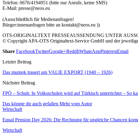
Telefon: 0676/4194951 (bitte nur Anrufe, keine SMS)
E-Mail: presse@neos.eu
(Ausschließlich für Medienanfragen!
Bürger:innenanfragen bitte an kontakt@neos.eu ))
OTS-ORIGINALTEXT PRESSEAUSSENDUNG UNTER AUSSCH
© Copyright APA-OTS Originaltext-Service GmbH und der jeweilig
Share
Facebook
Twitter
Google+
ReddIt
WhatsApp
Pinterest
Email
Letzter Beitrag
Das mumok trauert um VALIE EXPORT (1940 – 1926)
Nächster Beitrag
FPÖ – Schuh: In Volksschulen wird auf Türkisch unterrichtet – So kan
Das könnte dir auch gefallen
Mehr vom Autor
Wirtschaft
Equal Pension Day 2026: Die Rechnung für ungleiche Chancen komm
Wirtschaft