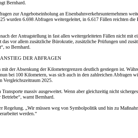
agt Bernhard.
agen zur Angebotseinholung an Eisenbahnverkehrsunternehmen weitergel
5 wurden 6.698 Abfragen weitergeleitet, in 6.617 Fällen reichten die K
nach der Antragstellung in fast allen weitergeleiteten Fällen nicht mit 
et das vor allem zusätzliche Bürokratie, zusätzliche Prüfungen und zus
t“, so Bernhard.
 ANSTIEG DER ABFRAGEN
n mit der Absenkung der Kilometergrenzen deutlich gestiegen ist. Wäh
 nun bei 100 Kilometern, was sich auch in den zahlreichen Abfragen wi
im Vergleichszeitraum 2025.
Transporte massiv ausgeweitet. Wenn aber gleichzeitig nicht sichergeste
ür Betriebe“, warnt Bernhard.
 der Regelung. „Wir müssen weg von Symbolpolitik und hin zu Maßnahme
erarbeitet werden.“