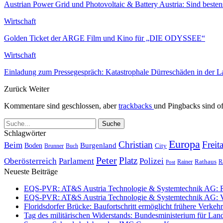
Austrian Power Grid und Photovoltaic & Battery Austria: Sind beste
Wirtschaft
Golden Ticket der ARGE Film und Kino für „DIE ODYSSEE“
Wirtschaft
Einladung zum Pressegespräch: Katastrophale Dürreschäden in der 
Zurück
Weiter
Kommentare sind geschlossen, aber
trackbacks
und Pingbacks sind of
Schlagwörter
Europa
Christian
Freit
Beim
Burgenland
Boden
Buch
City
Brunner
Peter
Platz
Polizei
Oberösterreich
Parlament
Rathaus
R
Post
Rainer
Neueste Beiträge
EQS-PVR: AT&S Austria Technologie & Systemtechnik AG: Relea
EQS-PVR: AT&S Austria Technologie & Systemtechnik AG: Ver
Floridsdorfer Brücke: Baufortschritt ermöglicht frühere Verkeh
Tag des militärischen Widerstands: Bundesministerium für Lan