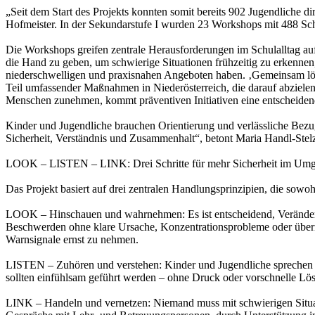
„Seit dem Start des Projekts konnten somit bereits 902 Jugendliche di
Hofmeister. In der Sekundarstufe I wurden 23 Workshops mit 488 Sch
Die Workshops greifen zentrale Herausforderungen im Schulalltag auf
die Hand zu geben, um schwierige Situationen frühzeitig zu erkennen
niederschwelligen und praxisnahen Angeboten haben. ‚Gemeinsam lösen
Teil umfassender Maßnahmen in Niederösterreich, die darauf abzielen,
Menschen zunehmen, kommt präventiven Initiativen eine entscheidend
Kinder und Jugendliche brauchen Orientierung und verlässliche Bezug
Sicherheit, Verständnis und Zusammenhalt“, betont Maria Handl-Ste
LOOK – LISTEN – LINK: Drei Schritte für mehr Sicherheit im Umg
Das Projekt basiert auf drei zentralen Handlungsprinzipien, die sow
LOOK – Hinschauen und wahrnehmen: Es ist entscheidend, Veränderung
Beschwerden ohne klare Ursache, Konzentrationsprobleme oder überm
Warnsignale ernst zu nehmen.
LISTEN – Zuhören und verstehen: Kinder und Jugendliche sprechen of
sollten einfühlsam geführt werden – ohne Druck oder vorschnelle Lös
LINK – Handeln und vernetzen: Niemand muss mit schwierigen Situati