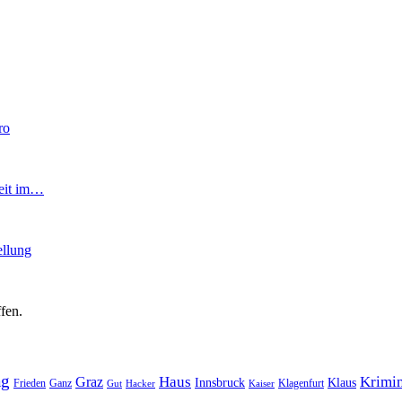
ro
rbeit im…
ellung
fen.
ag
Haus
Krimin
Graz
Innsbruck
Klaus
Frieden
Ganz
Klagenfurt
Gut
Hacker
Kaiser