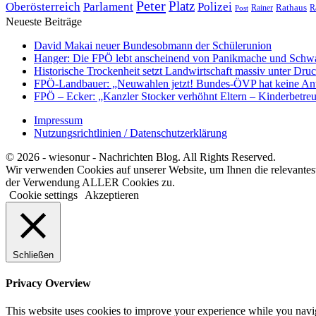
Peter
Platz
Polizei
Oberösterreich
Parlament
Rathaus
R
Post
Rainer
Neueste Beiträge
David Makai neuer Bundesobmann der Schülerunion
Hanger: Die FPÖ lebt anscheinend von Panikmache und Schwa
Historische Trockenheit setzt Landwirtschaft massiv unter Dru
FPÖ-Landbauer: „Neuwahlen jetzt! Bundes-ÖVP hat keine Ant
FPÖ – Ecker: „Kanzler Stocker verhöhnt Eltern – Kinderbetreu
Impressum
Nutzungsrichtlinien / Datenschutzerklärung
© 2026 - wiesonur - Nachrichten Blog. All Rights Reserved.
Wir verwenden Cookies auf unserer Website, um Ihnen die relevantes
der Verwendung ALLER Cookies zu.
Cookie settings
Akzeptieren
Schließen
Privacy Overview
This website uses cookies to improve your experience while you naviga