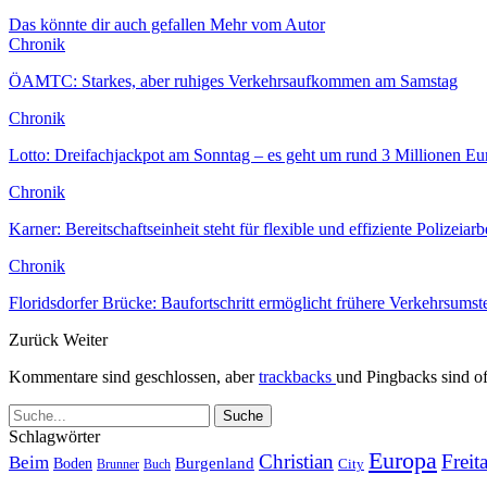
Das könnte dir auch gefallen
Mehr vom Autor
Chronik
ÖAMTC: Starkes, aber ruhiges Verkehrsaufkommen am Samstag
Chronik
Lotto: Dreifachjackpot am Sonntag – es geht um rund 3 Millionen Eu
Chronik
Karner: Bereitschaftseinheit steht für flexible und effiziente Polizeia
Chronik
Floridsdorfer Brücke: Baufortschritt ermöglicht frühere Verkehrsumst
Zurück
Weiter
Kommentare sind geschlossen, aber
trackbacks
und Pingbacks sind of
Schlagwörter
Europa
Christian
Freit
Beim
Burgenland
Boden
Buch
City
Brunner