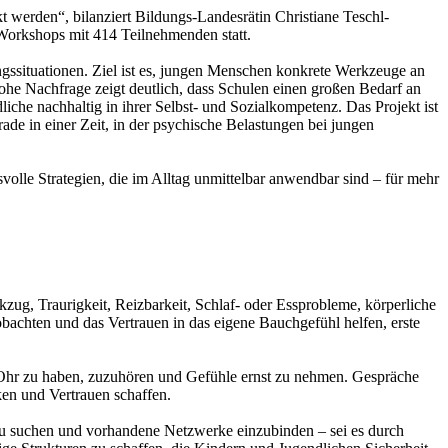
kt werden“, bilanziert Bildungs-Landesrätin Christiane Teschl-
Workshops mit 414 Teilnehmenden statt.
ngssituationen. Ziel ist es, jungen Menschen konkrete Werkzeuge an
ohe Nachfrage zeigt deutlich, dass Schulen einen großen Bedarf an
che nachhaltig in ihrer Selbst- und Sozialkompetenz. Das Projekt ist
ade in einer Zeit, in der psychische Belastungen bei jungen
olle Strategien, die im Alltag unmittelbar anwendbar sind – für mehr
g, Traurigkeit, Reizbarkeit, Schlaf- oder Essprobleme, körperliche
chten und das Vertrauen in das eigene Bauchgefühl helfen, erste
s Ohr zu haben, zuzuhören und Gefühle ernst zu nehmen. Gespräche
ken und Vertrauen schaffen.
zu suchen und vorhandene Netzwerke einzubinden – sei es durch