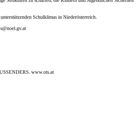
ige Strukturen zu schaffen, die Kindern und Jugendlichen Sicherheit
unterstützenden Schulklimas in Niederösterreich.
us@noel.gv.at
SENDERS. www.ots.at