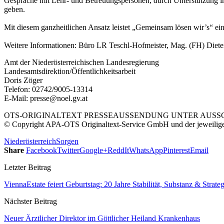
Gespräche mit Lehr- und Betreuungspersonen, durch Unterstützung im f
geben.
Mit diesem ganzheitlichen Ansatz leistet „Gemeinsam lösen wir’s“ ei
Weitere Informationen: Büro LR Teschl-Hofmeister, Mag. (FH) Dieter
Amt der Niederösterreichischen Landesregierung
Landesamtsdirektion/Öffentlichkeitsarbeit
Doris Zöger
Telefon: 02742/9005-13314
E-Mail: presse@noel.gv.at
OTS-ORIGINALTEXT PRESSEAUSSENDUNG UNTER AUSSCH
© Copyright APA-OTS Originaltext-Service GmbH und der jeweilig
Niederösterreich
Sorgen
Share
Facebook
Twitter
Google+
ReddIt
WhatsApp
Pinterest
Email
Letzter Beitrag
ViennaEstate feiert Geburtstag: 20 Jahre Stabilität, Substanz & Strateg
Nächster Beitrag
Neuer Ärztlicher Direktor im Göttlicher Heiland Krankenhaus