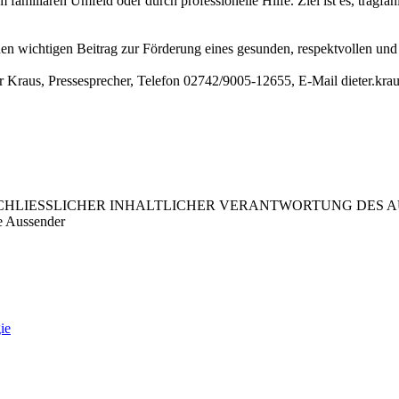
amiliären Umfeld oder durch professionelle Hilfe. Ziel ist es, tragfäh
nen wichtigen Beitrag zur Förderung eines gesunden, respektvollen und 
 Kraus, Pressesprecher, Telefon 02742/9005-12655, E-Mail dieter.kra
LIESSLICHER INHALTLICHER VERANTWORTUNG DES AUS
e Aussender
ie