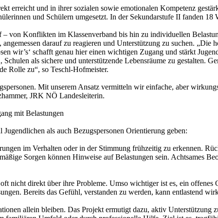
rekt erreicht und in ihrer sozialen sowie emotionalen Kompetenz gestär
ülerinnen und Schülern umgesetzt. In der Sekundarstufe II fanden 18 
 – von Konflikten im Klassenverband bis hin zu individuellen Belastu
, angemessen darauf zu reagieren und Unterstützung zu suchen. „Die h
 wir’s‘ schafft genau hier einen wichtigen Zugang und stärkt Jugendli
 Schulen als sichere und unterstützende Lebensräume zu gestalten. Ger
e Rolle zu“, so Teschl-Hofmeister.
spersonen. Mit unserem Ansatz vermitteln wir einfache, aber wirkungsv
lzhammer, JRK NÖ Landesleiterin.
ang mit Belastungen
ohl Jugendlichen als auch Bezugspersonen Orientierung geben:
en im Verhalten oder in der Stimmung frühzeitig zu erkennen. Rückzu
äßige Sorgen können Hinweise auf Belastungen sein. Achtsames Beoba
t nicht direkt über ihre Probleme. Umso wichtiger ist es, ein offene
ungen. Bereits das Gefühl, verstanden zu werden, kann entlastend wir
onen allein bleiben. Das Projekt ermutigt dazu, aktiv Unterstützung 