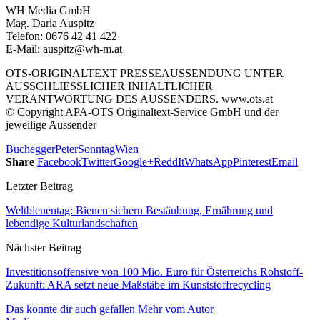
WH Media GmbH
Mag. Daria Auspitz
Telefon: 0676 42 41 422
E-Mail: auspitz@wh-m.at
OTS-ORIGINALTEXT PRESSEAUSSENDUNG UNTER
AUSSCHLIESSLICHER INHALTLICHER
VERANTWORTUNG DES AUSSENDERS. www.ots.at
© Copyright APA-OTS Originaltext-Service GmbH und der
jeweilige Aussender
Buchegger
Peter
Sonntag
Wien
Share
Facebook
Twitter
Google+
ReddIt
WhatsApp
Pinterest
Email
Letzter Beitrag
Weltbienentag: Bienen sichern Bestäubung, Ernährung und
lebendige Kulturlandschaften
Nächster Beitrag
Investitionsoffensive von 100 Mio. Euro für Österreichs Rohstoff-
Zukunft: ARA setzt neue Maßstäbe im Kunststoffrecycling
Das könnte dir auch gefallen
Mehr vom Autor