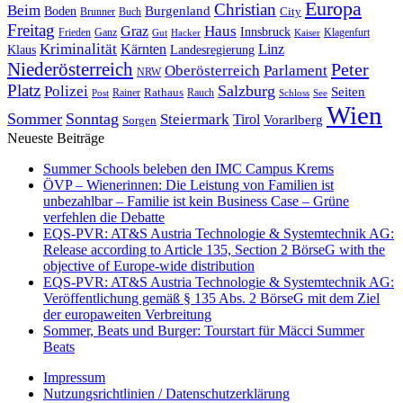
Europa
Christian
Beim
Burgenland
Boden
Buch
City
Brunner
Freitag
Haus
Graz
Innsbruck
Frieden
Ganz
Klagenfurt
Gut
Hacker
Kaiser
Kriminalität
Kärnten
Linz
Klaus
Landesregierung
Niederösterreich
Peter
Oberösterreich
Parlament
NRW
Platz
Polizei
Salzburg
Seiten
Rathaus
Rauch
Post
Rainer
Schloss
See
Wien
Sommer
Sonntag
Steiermark
Tirol
Vorarlberg
Sorgen
Neueste Beiträge
Summer Schools beleben den IMC Campus Krems
ÖVP – Wienerinnen: Die Leistung von Familien ist
unbezahlbar – Familie ist kein Business Case – Grüne
verfehlen die Debatte
EQS-PVR: AT&S Austria Technologie & Systemtechnik AG:
Release according to Article 135, Section 2 BörseG with the
objective of Europe-wide distribution
EQS-PVR: AT&S Austria Technologie & Systemtechnik AG:
Veröffentlichung gemäß § 135 Abs. 2 BörseG mit dem Ziel
der europaweiten Verbreitung
Sommer, Beats und Burger: Tourstart für Mäcci Summer
Beats
Impressum
Nutzungsrichtlinien / Datenschutzerklärung