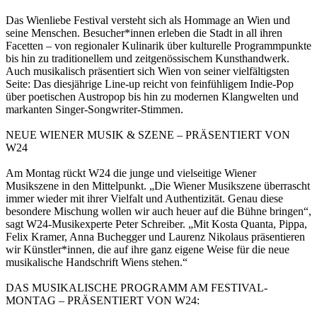
Das Wienliebe Festival versteht sich als Hommage an Wien und
seine Menschen. Besucher*innen erleben die Stadt in all ihren
Facetten – von regionaler Kulinarik über kulturelle Programmpunkte
bis hin zu traditionellem und zeitgenössischem Kunsthandwerk.
Auch musikalisch präsentiert sich Wien von seiner vielfältigsten
Seite: Das diesjährige Line-up reicht von feinfühligem Indie-Pop
über poetischen Austropop bis hin zu modernen Klangwelten und
markanten Singer-Songwriter-Stimmen.
NEUE WIENER MUSIK & SZENE – PRÄSENTIERT VON
W24
Am Montag rückt W24 die junge und vielseitige Wiener
Musikszene in den Mittelpunkt. „Die Wiener Musikszene überrascht
immer wieder mit ihrer Vielfalt und Authentizität. Genau diese
besondere Mischung wollen wir auch heuer auf die Bühne bringen“,
sagt W24-Musikexperte Peter Schreiber. „Mit Kosta Quanta, Pippa,
Felix Kramer, Anna Buchegger und Laurenz Nikolaus präsentieren
wir Künstler*innen, die auf ihre ganz eigene Weise für die neue
musikalische Handschrift Wiens stehen.“
DAS MUSIKALISCHE PROGRAMM AM FESTIVAL-
MONTAG – PRÄSENTIERT VON W24: