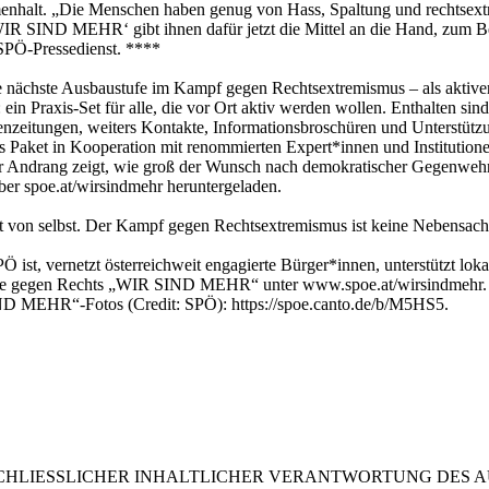
nhalt. „Die Menschen haben genug von Hass, Spaltung und rechtsext
WIR SIND MEHR‘ gibt ihnen dafür jetzt die Mittel an die Hand, zum Be
SPÖ-Pressedienst. ****
ie nächste Ausbaustufe im Kampf gegen Rechtsextremismus – als aktiv
 Praxis-Set für alle, die vor Ort aktiv werden wollen. Enthalten sin
enzeitungen, weiters Kontakte, Informationsbroschüren und Unterstüt
 Paket in Kooperation mit renommierten Expert*innen und Institutionen
Andrang zeigt, wie groß der Wunsch nach demokratischer Gegenwehr i
über spoe.at/wirsindmehr heruntergeladen.
ht von selbst. Der Kampf gegen Rechtsextremismus ist keine Nebensache,
t, vernetzt österreichweit engagierte Bürger*innen, unterstützt loka
tive gegen Rechts „WIR SIND MEHR“ unter www.spoe.at/wirsindmehr. H
ND MEHR“-Fotos (Credit: SPÖ): https://spoe.canto.de/b/M5HS5.
LIESSLICHER INHALTLICHER VERANTWORTUNG DES AUS