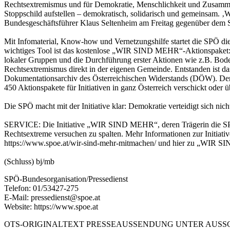
Rechtsextremismus und für Demokratie, Menschlichkeit und Zusamme
Stoppschild aufstellen – demokratisch, solidarisch und gemeinsam. ‚
Bundesgeschäftsführer Klaus Seltenheim am Freitag gegenüber dem 
Mit Infomaterial, Know-how und Vernetzungshilfe startet die SPÖ d
wichtiges Tool ist das kostenlose „WIR SIND MEHR“-Aktionspaket: ein
lokaler Gruppen und die Durchführung erster Aktionen wie z.B. Bod
Rechtsextremismus direkt in der eigenen Gemeinde. Entstanden ist das
Dokumentationsarchiv des Österreichischen Widerstands (DÖW). Der 
450 Aktionspakete für Initiativen in ganz Österreich verschickt oder 
Die SPÖ macht mit der Initiative klar: Demokratie verteidigt sich nic
SERVICE: Die Initiative „WIR SIND MEHR“, deren Trägerin die SPÖ is
Rechtsextreme versuchen zu spalten. Mehr Informationen zur Initia
https://www.spoe.at/wir-sind-mehr-mitmachen/ und hier zu „WIR SI
(Schluss) bj/mb
SPÖ-Bundesorganisation/Pressedienst
Telefon: 01/53427-275
E-Mail: pressedienst@spoe.at
Website: https://www.spoe.at
OTS-ORIGINALTEXT PRESSEAUSSENDUNG UNTER AUSSCH