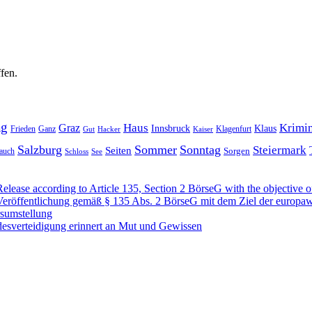
fen.
ag
Haus
Krimin
Graz
Innsbruck
Klaus
Frieden
Ganz
Klagenfurt
Gut
Hacker
Kaiser
Salzburg
Sommer
Sonntag
Steiermark
Seiten
Sorgen
auch
Schloss
See
se according to Article 135, Section 2 BörseG with the objective of
öffentlichung gemäß § 135 Abs. 2 BörseG mit dem Ziel der europawe
rsumstellung
desverteidigung erinnert an Mut und Gewissen