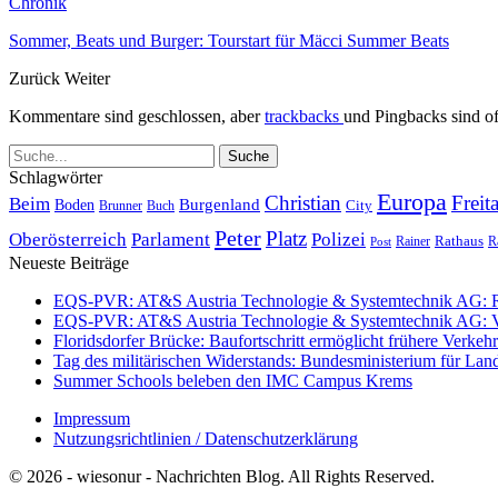
Chronik
Sommer, Beats und Burger: Tourstart für Mäcci Summer Beats
Zurück
Weiter
Kommentare sind geschlossen, aber
trackbacks
und Pingbacks sind of
Schlagwörter
Europa
Christian
Freit
Beim
Burgenland
Boden
Buch
City
Brunner
Peter
Platz
Polizei
Oberösterreich
Parlament
Rathaus
R
Post
Rainer
Neueste Beiträge
EQS-PVR: AT&S Austria Technologie & Systemtechnik AG: Relea
EQS-PVR: AT&S Austria Technologie & Systemtechnik AG: Ver
Floridsdorfer Brücke: Baufortschritt ermöglicht frühere Verkeh
Tag des militärischen Widerstands: Bundesministerium für Lan
Summer Schools beleben den IMC Campus Krems
Impressum
Nutzungsrichtlinien / Datenschutzerklärung
© 2026 - wiesonur - Nachrichten Blog. All Rights Reserved.