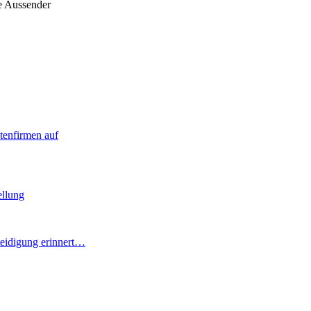
e Aussender
stenfirmen auf
ellung
teidigung erinnert…