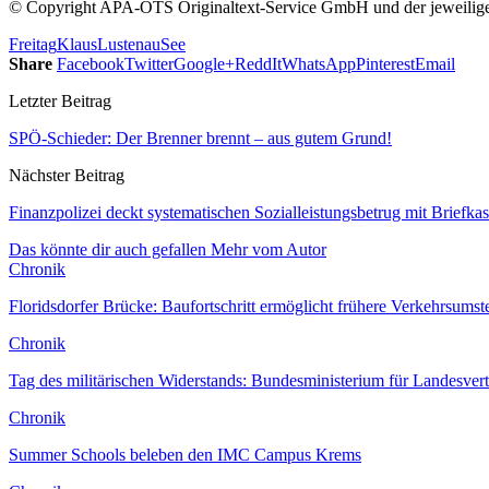
© Copyright APA-OTS Originaltext-Service GmbH und der jeweilig
Freitag
Klaus
Lustenau
See
Share
Facebook
Twitter
Google+
ReddIt
WhatsApp
Pinterest
Email
Letzter Beitrag
SPÖ-Schieder: Der Brenner brennt – aus gutem Grund!
Nächster Beitrag
Finanzpolizei deckt systematischen Sozialleistungsbetrug mit Briefka
Das könnte dir auch gefallen
Mehr vom Autor
Chronik
Floridsdorfer Brücke: Baufortschritt ermöglicht frühere Verkehrsumst
Chronik
Tag des militärischen Widerstands: Bundesministerium für Landesver
Chronik
Summer Schools beleben den IMC Campus Krems