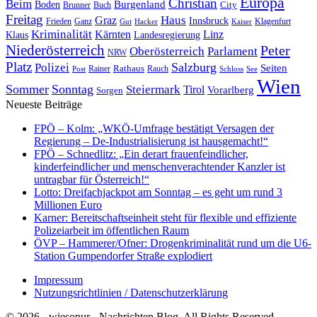
Europa
Christian
Beim
Burgenland
Boden
Buch
City
Brunner
Freitag
Haus
Graz
Innsbruck
Frieden
Ganz
Klagenfurt
Gut
Hacker
Kaiser
Kriminalität
Kärnten
Linz
Klaus
Landesregierung
Niederösterreich
Peter
Oberösterreich
Parlament
NRW
Platz
Polizei
Salzburg
Seiten
Rathaus
Rauch
Post
Rainer
Schloss
See
Wien
Sommer
Sonntag
Steiermark
Tirol
Vorarlberg
Sorgen
Neueste Beiträge
FPÖ – Kolm: „WKÖ-Umfrage bestätigt Versagen der
Regierung – De-Industrialisierung ist hausgemacht!“
FPÖ – Schnedlitz: „Ein derart frauenfeindlicher,
kinderfeindlicher und menschenverachtender Kanzler ist
untragbar für Österreich!“
Lotto: Dreifachjackpot am Sonntag – es geht um rund 3
Millionen Euro
Karner: Bereitschaftseinheit steht für flexible und effiziente
Polizeiarbeit im öffentlichen Raum
ÖVP – Hammerer/Ofner: Drogenkriminalität rund um die U6-
Station Gumpendorfer Straße explodiert
Impressum
Nutzungsrichtlinien / Datenschutzerklärung
© 2026 - wiesonur - Nachrichten Blog. All Rights Reserved.