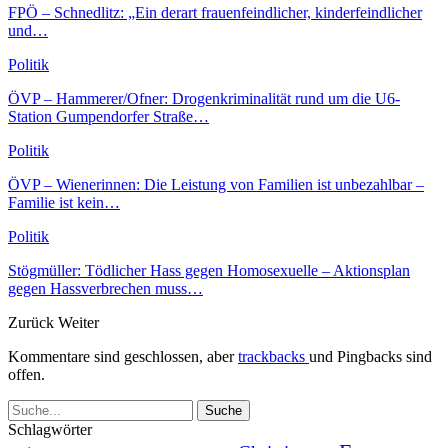
FPÖ – Schnedlitz: „Ein derart frauenfeindlicher, kinderfeindlicher
und…
Politik
ÖVP – Hammerer/Ofner: Drogenkriminalität rund um die U6-
Station Gumpendorfer Straße…
Politik
ÖVP – Wienerinnen: Die Leistung von Familien ist unbezahlbar –
Familie ist kein…
Politik
Stögmüller: Tödlicher Hass gegen Homosexuelle – Aktionsplan
gegen Hassverbrechen muss…
Zurück
Weiter
Kommentare sind geschlossen, aber
trackbacks
und Pingbacks sind
offen.
Schlagwörter