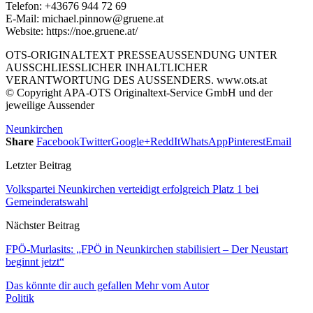
Telefon: +43676 944 72 69
E-Mail: michael.pinnow@gruene.at
Website: https://noe.gruene.at/
OTS-ORIGINALTEXT PRESSEAUSSENDUNG UNTER
AUSSCHLIESSLICHER INHALTLICHER
VERANTWORTUNG DES AUSSENDERS. www.ots.at
© Copyright APA-OTS Originaltext-Service GmbH und der
jeweilige Aussender
Neunkirchen
Share
Facebook
Twitter
Google+
ReddIt
WhatsApp
Pinterest
Email
Letzter Beitrag
Volkspartei Neunkirchen verteidigt erfolgreich Platz 1 bei
Gemeinderatswahl
Nächster Beitrag
FPÖ-Murlasits: „FPÖ in Neunkirchen stabilisiert – Der Neustart
beginnt jetzt“
Das könnte dir auch gefallen
Mehr vom Autor
Politik