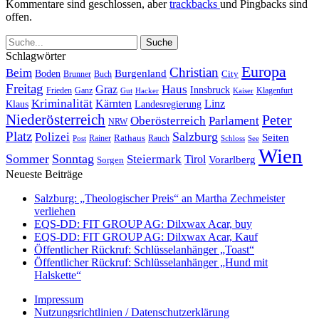
Kommentare sind geschlossen, aber
trackbacks
und Pingbacks sind
offen.
Schlagwörter
Europa
Christian
Beim
Burgenland
Boden
Buch
City
Brunner
Freitag
Haus
Graz
Innsbruck
Frieden
Ganz
Klagenfurt
Gut
Hacker
Kaiser
Kriminalität
Kärnten
Linz
Klaus
Landesregierung
Niederösterreich
Peter
Oberösterreich
Parlament
NRW
Platz
Polizei
Salzburg
Seiten
Rathaus
Rauch
Post
Rainer
Schloss
See
Wien
Sommer
Sonntag
Steiermark
Tirol
Vorarlberg
Sorgen
Neueste Beiträge
Salzburg: „Theologischer Preis“ an Martha Zechmeister
verliehen
EQS-DD: FIT GROUP AG: Dilxwax Acar, buy
EQS-DD: FIT GROUP AG: Dilxwax Acar, Kauf
Öffentlicher Rückruf: Schlüsselanhänger „Toast“
Öffentlicher Rückruf: Schlüsselanhänger „Hund mit
Halskette“
Impressum
Nutzungsrichtlinien / Datenschutzerklärung