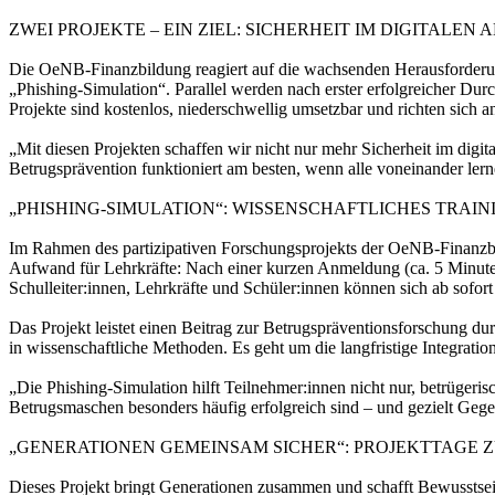
ZWEI PROJEKTE – EIN ZIEL: SICHERHEIT IM DIGITALEN 
Die OeNB-Finanzbildung reagiert auf die wachsenden Herausforderun
„Phishing-Simulation“. Parallel werden nach erster erfolgreicher Dur
Projekte sind kostenlos, niederschwellig umsetzbar und richten sic
„Mit diesen Projekten schaffen wir nicht nur mehr Sicherheit im di
Betrugsprävention funktioniert am besten, wenn alle voneinander le
„PHISHING-SIMULATION“: WISSENSCHAFTLICHES TRAIN
Im Rahmen des partizipativen Forschungsprojekts der OeNB-Finanzbild
Aufwand für Lehrkräfte: Nach einer kurzen Anmeldung (ca. 5 Minuten)
Schulleiter:innen, Lehrkräfte und Schüler:innen können sich ab sofor
Das Projekt leistet einen Beitrag zur Betrugspräventionsforschung du
in wissenschaftliche Methoden. Es geht um die langfristige Integratio
„Die Phishing-Simulation hilft Teilnehmer:innen nicht nur, betrügeri
Betrugsmaschen besonders häufig erfolgreich sind – und gezielt Geg
„GENERATIONEN GEMEINSAM SICHER“: PROJEKTTAGE 
Dieses Projekt bringt Generationen zusammen und schafft Bewusstsei