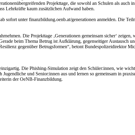
erationenübergreifenden Projekttage, die sowohl an Schulen als auch in
dass Lehrkräfte kaum zusätzlichen Aufwand haben.
ab sofort unter finanzbildung.oenb.at/generationen anmelden. Die Teilna
hrnehmen. Die Projekttage ‚Generationen gemeinsam sicher‘ zeigen, 
 Gerade beim Thema Betrug ist Aufklärung, gegenseitiger Austausch und
 Resilienz gegenüber Betrugsformen“, betont Bundespolizeidirektor Mi
zigartig. Die Phishing-Simulation zeigt den Schüler:innen, wie wichtig
ch Jugendliche und Senior:innen aus und lernen so gemeinsam in praxis
leiterin der OeNB-Finanzbildung.