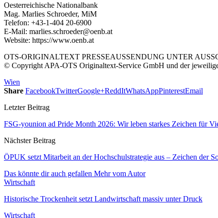
Oesterreichische Nationalbank
Mag. Marlies Schroeder, MiM
Telefon: +43-1-404 20-6900
E-Mail: marlies.schroeder@oenb.at
Website: https://www.oenb.at
OTS-ORIGINALTEXT PRESSEAUSSENDUNG UNTER AUSSCH
© Copyright APA-OTS Originaltext-Service GmbH und der jeweilig
Wien
Share
Facebook
Twitter
Google+
ReddIt
WhatsApp
Pinterest
Email
Letzter Beitrag
FSG-younion ad Pride Month 2026: Wir leben starkes Zeichen für Vie
Nächster Beitrag
ÖPUK setzt Mitarbeit an der Hochschulstrategie aus – Zeichen der Soli
Das könnte dir auch gefallen
Mehr vom Autor
Wirtschaft
Historische Trockenheit setzt Landwirtschaft massiv unter Druck
Wirtschaft