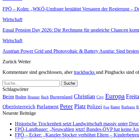
FPÖ – Kolm: „WKÖ-Umfrage bestätigt Versagen der Regierung – De-
Wirtschaft
Equal Pension Day 2026: Die Rechnung für ungleiche Chancen komm
Wirtschaft
Austrian Power Grid und Photovoltaic & Battery Austria: Sind beste
Zurück
Weiter
Kommentare sind geschlossen, aber
trackbacks
und Pingbacks sind of
Schlagwörter
Europa
Christian
Freit
Beim
Burgenland
Boden
Buch
City
Brunner
Peter
Platz
Polizei
Oberösterreich
Parlament
Rathaus
R
Post
Rainer
Neueste Beiträge
Historische Trockenheit setzt Landwirtschaft massiv unter Dru
FPÖ-Landbauer: „Neuwahlen jetzt! Bundes-ÖVP hat keine Ant
FPÖ – Ecker: „Kanzler Stocker verhöhnt Eltern – Kinderbetreu