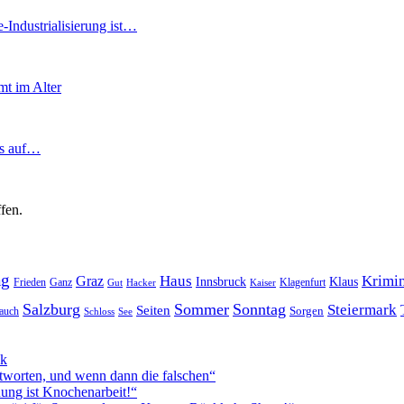
Industrialisierung ist…
t im Alter
ns auf…
fen.
ag
Haus
Krimin
Graz
Innsbruck
Klaus
Frieden
Ganz
Klagenfurt
Gut
Hacker
Kaiser
Salzburg
Sommer
Sonntag
Steiermark
Seiten
Sorgen
auch
Schloss
See
ck
worten, und wenn dann die falschen“
ung ist Knochenarbeit!“