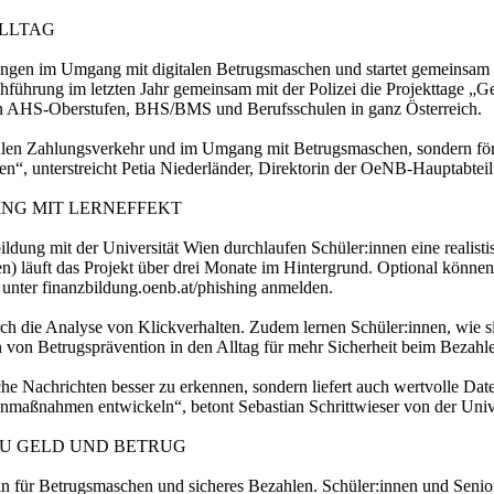
ALLTAG
gen im Umgang mit digitalen Betrugsmaschen und startet gemeinsam mi
chführung im letzten Jahr gemeinsam mit der Polizei die Projekttage „G
h an AHS-Oberstufen, BHS/BMS und Berufsschulen in ganz Österreich.
gitalen Zahlungsverkehr und im Umgang mit Betrugsmaschen, sondern f
rnen“, unterstreicht Petia Niederländer, Direktorin der OeNB-Hauptab
ING MIT LERNEFFEKT
ung mit der Universität Wien durchlaufen Schüler:innen eine realistis
 läuft das Projekt über drei Monate im Hintergrund. Optional können L
t unter finanzbildung.oenb.at/phishing anmelden.
rch die Analyse von Klickverhalten. Zudem lernen Schüler:innen, wie s
n von Betrugsprävention in den Alltag für mehr Sicherheit beim Bezahlen
sche Nachrichten besser zu erkennen, sondern liefert auch wertvolle Da
enmaßnahmen entwickeln“, betont Sebastian Schrittwieser von der Univ
ZU GELD UND BETRUG
n für Betrugsmaschen und sicheres Bezahlen. Schüler:innen und Senior