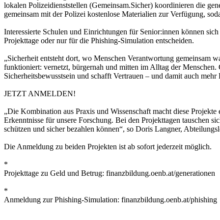
lokalen Polizeidienststellen (Gemeinsam.Sicher) koordinieren die gen
gemeinsam mit der Polizei kostenlose Materialien zur Verfügung, so
Interessierte Schulen und Einrichtungen für Senior:innen können sich 
Projekttage oder nur für die Phishing-Simulation entscheiden.
„Sicherheit entsteht dort, wo Menschen Verantwortung gemeinsam wa
funktioniert: vernetzt, bürgernah und mitten im Alltag der Menschen.
Sicherheitsbewusstsein und schafft Vertrauen – und damit auch mehr
JETZT ANMELDEN!
„Die Kombination aus Praxis und Wissenschaft macht diese Projekte ein
Erkenntnisse für unsere Forschung. Bei den Projekttagen tauschen si
schützen und sicher bezahlen können“, so Doris Langner, Abteilungs
Die Anmeldung zu beiden Projekten ist ab sofort jederzeit möglich.
*
Projekttage zu Geld und Betrug: finanzbildung.oenb.at/generationen
*
Anmeldung zur Phishing-Simulation: finanzbildung.oenb.at/phishing