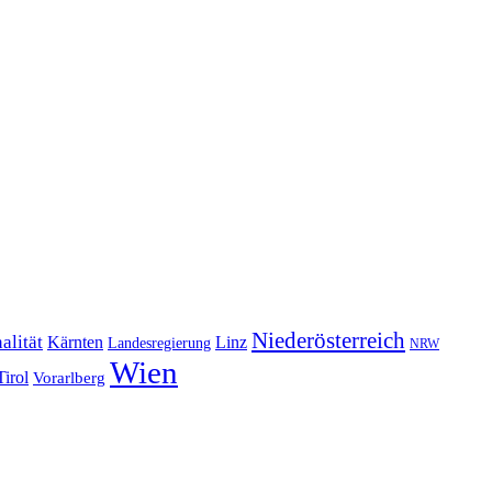
Niederösterreich
alität
Kärnten
Linz
Landesregierung
NRW
Wien
Tirol
Vorarlberg