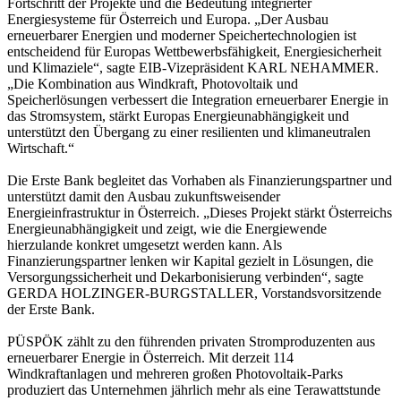
Fortschritt der Projekte und die Bedeutung integrierter
Energiesysteme für Österreich und Europa. „Der Ausbau
erneuerbarer Energien und moderner Speichertechnologien ist
entscheidend für Europas Wettbewerbsfähigkeit, Energiesicherheit
und Klimaziele“, sagte EIB-Vizepräsident KARL NEHAMMER.
„Die Kombination aus Windkraft, Photovoltaik und
Speicherlösungen verbessert die Integration erneuerbarer Energie in
das Stromsystem, stärkt Europas Energieunabhängigkeit und
unterstützt den Übergang zu einer resilienten und klimaneutralen
Wirtschaft.“
Die Erste Bank begleitet das Vorhaben als Finanzierungspartner und
unterstützt damit den Ausbau zukunftsweisender
Energieinfrastruktur in Österreich. „Dieses Projekt stärkt Österreichs
Energieunabhängigkeit und zeigt, wie die Energiewende
hierzulande konkret umgesetzt werden kann. Als
Finanzierungspartner lenken wir Kapital gezielt in Lösungen, die
Versorgungssicherheit und Dekarbonisierung verbinden“, sagte
GERDA HOLZINGER-BURGSTALLER, Vorstandsvorsitzende
der Erste Bank.
PÜSPÖK zählt zu den führenden privaten Stromproduzenten aus
erneuerbarer Energie in Österreich. Mit derzeit 114
Windkraftanlagen und mehreren großen Photovoltaik-Parks
produziert das Unternehmen jährlich mehr als eine Terawattstunde