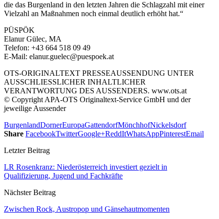
die das Burgenland in den letzten Jahren die Schlagzahl mit einer
Vielzahl an Maßnahmen noch einmal deutlich erhöht hat.“
PÜSPÖK
Elanur Gülec, MA
Telefon: +43 664 518 09 49
E-Mail: elanur.guelec@puespoek.at
OTS-ORIGINALTEXT PRESSEAUSSENDUNG UNTER
AUSSCHLIESSLICHER INHALTLICHER
VERANTWORTUNG DES AUSSENDERS. www.ots.at
© Copyright APA-OTS Originaltext-Service GmbH und der
jeweilige Aussender
Burgenland
Dorner
Europa
Gattendorf
Mönchhof
Nickelsdorf
Share
Facebook
Twitter
Google+
ReddIt
WhatsApp
Pinterest
Email
Letzter Beitrag
LR Rosenkranz: Niederösterreich investiert gezielt in
Qualifizierung, Jugend und Fachkräfte
Nächster Beitrag
Zwischen Rock, Austropop und Gänsehautmomenten