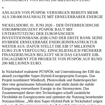
*
ANLAGEN VON PÜSPÖK VERSORGEN BEREITS MEHR
ALS 338.000 HAUSHALTE MIT ERNEUERBARER ENERGIE
NICKELSDORF, 01. JUNI 2026 – DER ÖSTERREICHISCHE
STROMPRODUZENT PÜSPÖK BAUT MIT
UNTERSTÜTZUNG DER EUROPÄISCHEN
INVESTITIONSBANK (EIB) UND DER ERSTE BANK SEINE
HYBRIDE ERNEUERBARE ENERGIEINFRASTRUKTUR
WEITER AUS. DAFÜR STELLT DIE EIB 57 MILLIONEN
EURO ZUR VERFÜGUNG. EINSCHLIESSLICH FRÜHERER
FINANZIERUNGEN BELÄUFT SICH DAS GESAMTE EIB-
ENGAGEMENT FÜR PROJEKTE VON PÜSPÖK AUF RUND
200 MILLIONEN EURO.
In Nickelsdorf realisierte PÜSPÖK mit Unterstützung der EIB das
aktuell zweitgrößte Super-Hybrid-Energieprojekt Europas. Das
Projekt kombiniert Windkraft, Photovoltaik und Batteriespeicher
über eine gemeinsame Infrastruktur und stärkt damit die stabile
Einspeisung erneuerbarer Energie in das Stromsystem. Das
Zusammenspiel dieser drei Technologien schafft zusätzliche
Flexibilität im Energiesystem und optimiert die Nutzung bestehender
Netzanschlüsse. „Mit dem Super-Hybrid-Park in Nickelsdorf zeigen