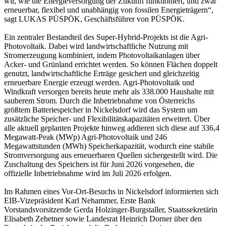
wir, wie die Energieversorgung der Zukunft funktioniert, und zwar
erneuerbar, flexibel und unabhängig von fossilen Energieträgern“,
sagt LUKAS PÜSPÖK, Geschäftsführer von PÜSPÖK.
Ein zentraler Bestandteil des Super-Hybrid-Projekts ist die Agri-
Photovoltaik. Dabei wird landwirtschaftliche Nutzung mit
Stromerzeugung kombiniert, indem Photovoltaikanlagen über
Acker- und Grünland errichtet werden. So können Flächen doppelt
genutzt, landwirtschaftliche Erträge gesichert und gleichzeitig
erneuerbare Energie erzeugt werden. Agri-Photovoltaik und
Windkraft versorgen bereits heute mehr als 338.000 Haushalte mit
sauberem Strom. Durch die Inbetriebnahme von Österreichs
größtem Batteriespeicher in Nickelsdorf wird das System um
zusätzliche Speicher- und Flexibilitätskapazitäten erweitert. Über
alle aktuell geplanten Projekte hinweg addieren sich diese auf 336,4
Megawatt-Peak (MWp) Agri-Photovoltaik und 246
Megawattstunden (MWh) Speicherkapazität, wodurch eine stabile
Stromversorgung aus erneuerbaren Quellen sichergestellt wird. Die
Zuschaltung des Speichers ist für Juni 2026 vorgesehen, die
offizielle Inbetriebnahme wird im Juli 2026 erfolgen.
Im Rahmen eines Vor-Ort-Besuchs in Nickelsdorf informierten sich
EIB-Vizepräsident Karl Nehammer, Erste Bank
Vorstandsvorsitzende Gerda Holzinger-Burgstaller, Staatssekretärin
Elisabeth Zehetner sowie Landesrat Heinrich Dorner über den