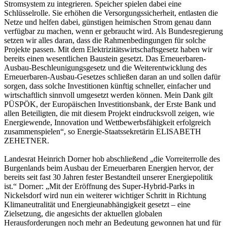
Stromsystem zu integrieren. Speicher spielen dabei eine
Schlüsselrolle. Sie erhöhen die Versorgungssicherheit, entlasten die
Netze und helfen dabei, günstigen heimischen Strom genau dann
verfügbar zu machen, wenn er gebraucht wird. Als Bundesregierung
setzen wir alles daran, dass die Rahmenbedingungen für solche
Projekte passen. Mit dem Elektrizitätswirtschaftsgesetz haben wir
bereits einen wesentlichen Baustein gesetzt. Das Erneuerbaren-
Ausbau-Beschleunigungsgesetz und die Weiterentwicklung des
Erneuerbaren-Ausbau-Gesetzes schließen daran an und sollen dafür
sorgen, dass solche Investitionen künftig schneller, einfacher und
wirtschaftlich sinnvoll umgesetzt werden können. Mein Dank gilt
PÜSPÖK, der Europäischen Investitionsbank, der Erste Bank und
allen Beteiligten, die mit diesem Projekt eindrucksvoll zeigen, wie
Energiewende, Innovation und Wettbewerbsfähigkeit erfolgreich
zusammenspielen“, so Energie-Staatssekretärin ELISABETH
ZEHETNER.
Landesrat Heinrich Dorner hob abschließend „die Vorreiterrolle des
Burgenlands beim Ausbau der Erneuerbaren Energien hervor, der
bereits seit fast 30 Jahren fester Bestandteil unserer Energiepolitik
ist.“ Dorner: „Mit der Eröffnung des Super-Hybrid-Parks in
Nickelsdorf wird nun ein weiterer wichtiger Schritt in Richtung
Klimaneutralität und Energieunabhängigkeit gesetzt – eine
Zielsetzung, die angesichts der aktuellen globalen
Herausforderungen noch mehr an Bedeutung gewonnen hat und für