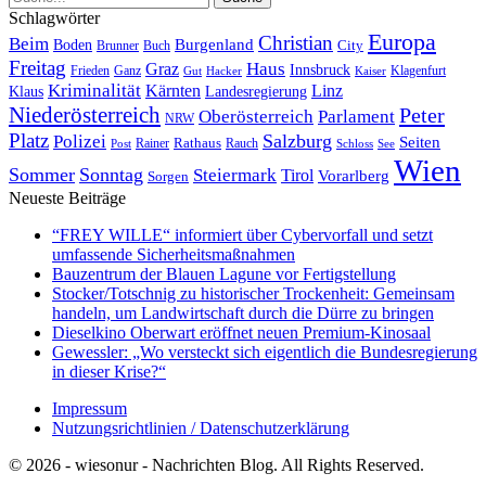
Schlagwörter
Europa
Christian
Beim
Burgenland
Boden
Buch
City
Brunner
Freitag
Haus
Graz
Innsbruck
Frieden
Ganz
Klagenfurt
Gut
Hacker
Kaiser
Kriminalität
Kärnten
Linz
Klaus
Landesregierung
Niederösterreich
Peter
Oberösterreich
Parlament
NRW
Platz
Polizei
Salzburg
Seiten
Rathaus
Rauch
Post
Rainer
Schloss
See
Wien
Sommer
Sonntag
Steiermark
Tirol
Vorarlberg
Sorgen
Neueste Beiträge
“FREY WILLE“ informiert über Cybervorfall und setzt
umfassende Sicherheitsmaßnahmen
Bauzentrum der Blauen Lagune vor Fertigstellung
Stocker/Totschnig zu historischer Trockenheit: Gemeinsam
handeln, um Landwirtschaft durch die Dürre zu bringen
Dieselkino Oberwart eröffnet neuen Premium-Kinosaal
Gewessler: „Wo versteckt sich eigentlich die Bundesregierung
in dieser Krise?“
Impressum
Nutzungsrichtlinien / Datenschutzerklärung
© 2026 - wiesonur - Nachrichten Blog. All Rights Reserved.