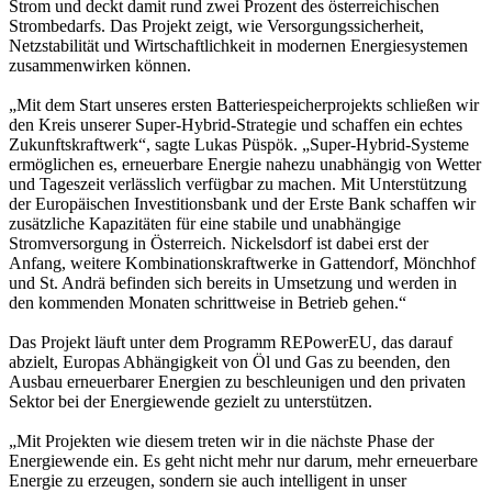
Strom und deckt damit rund zwei Prozent des österreichischen
Strombedarfs. Das Projekt zeigt, wie Versorgungssicherheit,
Netzstabilität und Wirtschaftlichkeit in modernen Energiesystemen
zusammenwirken können.
„Mit dem Start unseres ersten Batteriespeicherprojekts schließen wir
den Kreis unserer Super-Hybrid-Strategie und schaffen ein echtes
Zukunftskraftwerk“, sagte Lukas Püspök. „Super-Hybrid-Systeme
ermöglichen es, erneuerbare Energie nahezu unabhängig von Wetter
und Tageszeit verlässlich verfügbar zu machen. Mit Unterstützung
der Europäischen Investitionsbank und der Erste Bank schaffen wir
zusätzliche Kapazitäten für eine stabile und unabhängige
Stromversorgung in Österreich. Nickelsdorf ist dabei erst der
Anfang, weitere Kombinationskraftwerke in Gattendorf, Mönchhof
und St. Andrä befinden sich bereits in Umsetzung und werden in
den kommenden Monaten schrittweise in Betrieb gehen.“
Das Projekt läuft unter dem Programm REPowerEU, das darauf
abzielt, Europas Abhängigkeit von Öl und Gas zu beenden, den
Ausbau erneuerbarer Energien zu beschleunigen und den privaten
Sektor bei der Energiewende gezielt zu unterstützen.
„Mit Projekten wie diesem treten wir in die nächste Phase der
Energiewende ein. Es geht nicht mehr nur darum, mehr erneuerbare
Energie zu erzeugen, sondern sie auch intelligent in unser