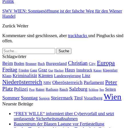
Politik
SWV WIEN: Sonntagsöffnung ist der falsche Weg für den Wiener
Handel
Zurück
Weiter
Kommentare sind geschlossen, aber
trackbacks
und Pingbacks sind
offen.
Schlagwörter
Europa
Christian
Beim
Burgenland
Boden
Buch
City
Brunner
Freitag
Haus
Graz
Innsbruck
Frieden
Ganz
Klagenfurt
Gut
Hacker
Kaiser
Kriminalität
Kärnten
Linz
Klaus
Landesregierung
Niederösterreich
Peter
Oberösterreich
Parlament
NRW
Platz
Polizei
Salzburg
Seiten
Rathaus
Rauch
Post
Rainer
Schloss
See
Wien
Sommer
Sonntag
Steiermark
Tirol
Vorarlberg
Sorgen
Neueste Beiträge
“FREY WILLE“ informiert über Cybervorfall und setzt
umfassende Sicherheitsmaßnahmen
Bauzentrum der Blauen Lagune vor Fertigstellung