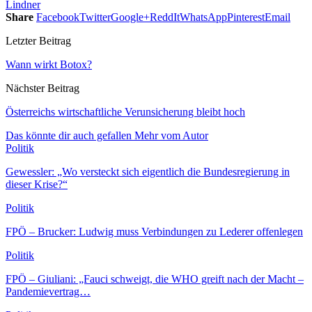
Lindner
Share
Facebook
Twitter
Google+
ReddIt
WhatsApp
Pinterest
Email
Letzter Beitrag
Wann wirkt Botox?
Nächster Beitrag
Österreichs wirtschaftliche Verunsicherung bleibt hoch
Das könnte dir auch gefallen
Mehr vom Autor
Politik
Gewessler: „Wo versteckt sich eigentlich die Bundesregierung in
dieser Krise?“
Politik
FPÖ – Brucker: Ludwig muss Verbindungen zu Lederer offenlegen
Politik
FPÖ – Giuliani: „Fauci schweigt, die WHO greift nach der Macht –
Pandemievertrag…