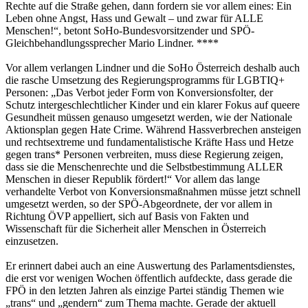
Rechte auf die Straße gehen, dann fordern sie vor allem eines: Ein
Leben ohne Angst, Hass und Gewalt ­– und zwar für ALLE
Menschen!“, betont SoHo-Bundesvorsitzender und SPÖ-
Gleichbehandlungssprecher Mario Lindner. ****
Vor allem verlangen Lindner und die SoHo Österreich deshalb auch
die rasche Umsetzung des Regierungsprogramms für LGBTIQ+
Personen: „Das Verbot jeder Form von Konversionsfolter, der
Schutz intergeschlechtlicher Kinder und ein klarer Fokus auf queere
Gesundheit müssen genauso umgesetzt werden, wie der Nationale
Aktionsplan gegen Hate Crime. Während Hassverbrechen ansteigen
und rechtsextreme und fundamentalistische Kräfte Hass und Hetze
gegen trans* Personen verbreiten, muss diese Regierung zeigen,
dass sie die Menschenrechte und die Selbstbestimmung ALLER
Menschen in dieser Republik fördert!“ Vor allem das lange
verhandelte Verbot von Konversionsmaßnahmen müsse jetzt schnell
umgesetzt werden, so der SPÖ-Abgeordnete, der vor allem in
Richtung ÖVP appelliert, sich auf Basis von Fakten und
Wissenschaft für die Sicherheit aller Menschen in Österreich
einzusetzen.
Er erinnert dabei auch an eine Auswertung des Parlamentsdienstes,
die erst vor wenigen Wochen öffentlich aufdeckte, dass gerade die
FPÖ in den letzten Jahren als einzige Partei ständig Themen wie
„trans“ und „gendern“ zum Thema machte. Gerade der aktuell