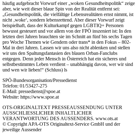
häufig aufgebracht Vorwurf einer „woken Gesundheitspolitik“ zeige
aber, wie weit dieser blaue Spin von der Realität entfernt sei:
„Gesundheitspolitik, die vielfältige Lebensrealitäten ernst nimmt, ist
nicht ‚woke‘, sondern lebensrettend. Aber dieser Vorwurf zeigt
beispielhaft, dass der Kulturkampf gegen LGBTIQ+ Personen
bewusst gesteuert und vor allem von der FPÖ inszeniert ist: In den
letzten drei Jahren brauchten sie im Schnitt an fünf bis sechs Tagen
pro Woche Themen wie Gendern oder trans* in den Fokus – 802-
Mal in drei Jahren. Lassen wir uns also nicht ablenken und stellen
wir uns den Spaltungsfantasien des blauen Orban-Fanclubs
entgegen. Denn jeder Mensch in Österreich hat ein sicheres und
selbstbestimmtes Leben verdient – unabhängig davon, wer wir sind
und wen wir lieben!“ (Schluss) ls
SPÖ-Bundesorganisation/Pressedienst
Telefon: 01/53427-275
E-Mail: pressedienst@spoe.at
Website: https://www.spoe.at
OTS-ORIGINALTEXT PRESSEAUSSENDUNG UNTER
AUSSCHLIESSLICHER INHALTLICHER
VERANTWORTUNG DES AUSSENDERS. www.ots.at
© Copyright APA-OTS Originaltext-Service GmbH und der
jeweilige Aussender