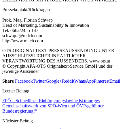
Pressekontakt/Rückfragen
Prok. Mag. Florian Schwap
Head of Marketing, Sustainability & Innovation
Tel. 0662/2455-147
schwap.f@milch.com
http://www.milch.com
OTS-ORIGINALTEXT PRESSEAUSSENDUNG UNTER
AUSSCHLIESSLICHER INHALTLICHER
VERANTWORTUNG DES AUSSENDERS. www.ots.at
© Copyright APA-OTS Originaltext-Service GmbH und der
jeweilige Aussender
Share
Facebook
Twitter
Google+
ReddIt
WhatsApp
Pinterest
Email
Letzter Beitrag
FPÖ – Schnedlitz: „Einbürgerungslawine ist trauriges
Gemeinschaftswerk von SPÖ-Wien und ÖVP-geführter
Bundesregierung!“
Nächster Beitrag