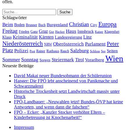
offen.
Schlagwörter
Europa
Christian
Beim
Burgenland
Boden
Buch
City
Brunner
Freitag
Haus
Graz
Innsbruck
Frieden
Ganz
Klagenfurt
Gut
Hacker
Kaiser
Kriminalität
Kärnten
Linz
Klaus
Landesregierung
Niederösterreich
Peter
Oberösterreich
Parlament
NRW
Platz
Polizei
Salzburg
Seiten
Rathaus
Rauch
Post
Rainer
Schloss
See
Wien
Sommer
Sonntag
Steiermark
Tirol
Vorarlberg
Sorgen
Neueste Beiträge
David Makai neuer Bundesobmann der Schülerunion
Hanger: Die FPÖ lebt anscheinend von Panikmache und
Schwarzmalerei
Historische Trockenheit setzt Landwirtschaft massiv unter
Druck
FPÖ-Landbauer: „Neuwahlen jetzt! Bundes-ÖVP hat keine
Antworten, und wenn dann die falschen“
FPÖ – Ecker: „Kanzler Stocker verhöhnt Eltern –
Kinderbetreuung ist Knochenarbeit!“
Impressum