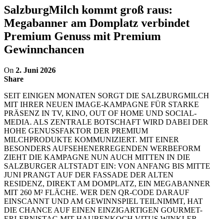
SalzburgMilch kommt groß raus:
Megabanner am Domplatz verbindet
Premium Genuss mit Premium
Gewinnchancen
On
2. Juni 2026
Share
SEIT EINIGEN MONATEN SORGT DIE SALZBURGMILCH
MIT IHRER NEUEN IMAGE-KAMPAGNE FÜR STARKE
PRÄSENZ IN TV, KINO, OUT OF HOME UND SOCIAL-
MEDIA. ALS ZENTRALE BOTSCHAFT WIRD DABEI DER
HOHE GENUSSFAKTOR DER PREMIUM
MILCHPRODUKTE KOMMUNIZIERT. MIT EINER
BESONDERS AUFSEHENERREGENDEN WERBEFORM
ZIEHT DIE KAMPAGNE NUN AUCH MITTEN IN DIE
SALZBURGER ALTSTADT EIN: VON ANFANG BIS MITTE
JUNI PRANGT AUF DER FASSADE DER ALTEN
RESIDENZ, DIREKT AM DOMPLATZ, EIN MEGABANNER
MIT 260 M² FLÄCHE. WER DEN QR-CODE DARAUF
EINSCANNT UND AM GEWINNSPIEL TEILNIMMT, HAT
DIE CHANCE AUF EINEN EINZIGARTIGEN GOURMET-
ERLEBNISTAG MIT HAUBENKOCH VITUS WINKLER.