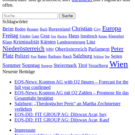
offen.
Schlagwörter
Europa
Christian
Beim
Burgenland
Boden
Buch
City
Brunner
Freitag
Haus
Graz
Innsbruck
Frieden
Ganz
Klagenfurt
Gut
Hacker
Kaiser
Kriminalität
Kärnten
Linz
Klaus
Landesregierung
Niederösterreich
Peter
Oberösterreich
Parlament
NRW
Platz
Polizei
Salzburg
Seiten
Rathaus
Rauch
Post
Rainer
Schloss
See
Wien
Sommer
Sonntag
Steiermark
Tirol
Vorarlberg
Sorgen
Neueste Beiträge
EQS-News: Kontron AG with Q2 figures – Forecast for the
full year confirmed
EQS-News: Kontron AG mit Q2 Zahlen – Prognose für das
Gesamtjahr bestätigt
Salzburg: „Theologischer Preis“ an Martha Zechmeister
verliehen
EQS-DD: FIT GROUP AG: Dilxwax Acar, buy
EQS-DD: FIT GROUP AG: Dilxwax Acar, Kauf
Impressum