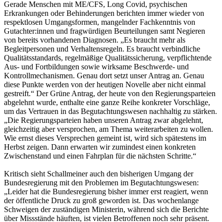
Gerade Menschen mit ME/CFS, Long Covid, psychischen
Erkrankungen oder Behinderungen berichten immer wieder von
respektlosen Umgangsformen, mangelnder Fachkenntnis von
Gutachter:innen und fragwürdigen Beurteilungen samt Negieren
von bereits vorhandenen Diagnosen. „Es braucht mehr als
Begleitpersonen und Verhaltensregeln. Es braucht verbindliche
Qualitätsstandards, regelmäßige Qualitätssicherung, verpflichtende
Aus- und Fortbildungen sowie wirksame Beschwerde- und
Kontrollmechanismen. Genau dort setzt unser Antrag an. Genau
diese Punkte werden von der heutigen Novelle aber nicht einmal
gestreift.“ Der Grüne Antrag, der heute von den Regierungsparteien
abgelehnt wurde, enthalte eine ganze Reihe konkreter Vorschläge,
um das Vertrauen in das Begutachtungswesen nachhaltig zu stärken.
„Die Regierungsparteien haben unseren Antrag zwar abgelehnt,
gleichzeitig aber versprochen, am Thema weiterarbeiten zu wollen.
Wie ernst dieses Versprechen gemeint ist, wird sich spätestens im
Herbst zeigen. Dann erwarten wir zumindest einen konkreten
Zwischenstand und einen Fahrplan für die nächsten Schritte.“
Kritisch sieht Schallmeiner auch den bisherigen Umgang der
Bundesregierung mit den Problemen im Begutachtungswesen:
„Leider hat die Bundesregierung bisher immer erst reagiert, wenn
der öffentliche Druck zu groß geworden ist. Das wochenlange
Schweigen der zuständigen Ministerin, während sich die Berichte
über Missstände häuften, ist vielen Betroffenen noch sehr präsent.