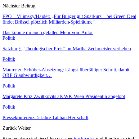
Nächster Beitrag
FPÖ – Vilimsky/Haider: „Für Bürger gilt Sparkurs – bei Green Deal
findet Brüssel plötzlich Milliarden-Spielräume“
Das könnte dir auch gefallen
Mehr vom Autor
Politik
Salzburg: „Theologischer Preis“ an Martha Zechmeister verliehen
Politik
Maurer zu Schöber-Absetzung: Längst überfälliger Schritt, damit
ORF Glaubwürdigkeit…
Politik
Margarete Kriz-Zwittkovits als WK-Wien Präsidentin angelobt
Politik
Pressekonferenz: 5 Jahre Taliban Herrschaft
Zurück
Weiter
Kommentare sind geschlossen, aber
trackbacks
und Pingbacks sind