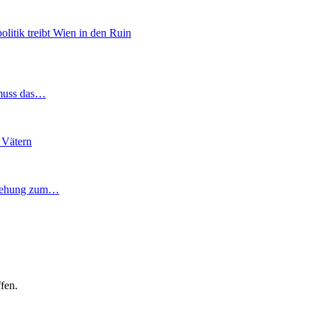
itik treibt Wien in den Ruin
 muss das…
 Vätern
rziehung zum…
fen.