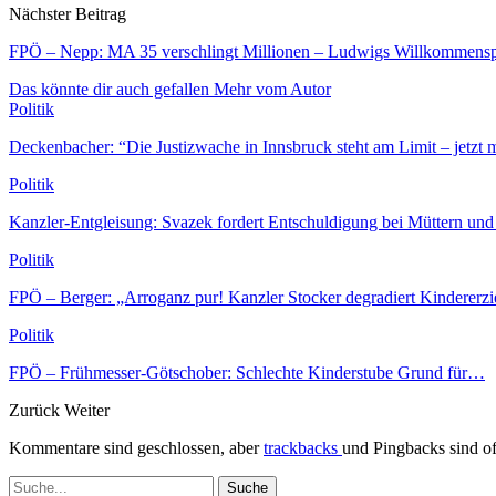
Nächster Beitrag
FPÖ – Nepp: MA 35 verschlingt Millionen – Ludwigs Willkommenspol
Das könnte dir auch gefallen
Mehr vom Autor
Politik
Deckenbacher: “Die Justizwache in Innsbruck steht am Limit – jetzt
Politik
Kanzler-Entgleisung: Svazek fordert Entschuldigung bei Müttern und
Politik
FPÖ – Berger: „Arroganz pur! Kanzler Stocker degradiert Kindere
Politik
FPÖ – Frühmesser-Götschober: Schlechte Kinderstube Grund für…
Zurück
Weiter
Kommentare sind geschlossen, aber
trackbacks
und Pingbacks sind of