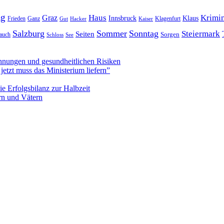
ag
Haus
Krimin
Graz
Innsbruck
Klaus
Frieden
Ganz
Klagenfurt
Gut
Hacker
Kaiser
Salzburg
Sommer
Sonntag
Steiermark
Seiten
Sorgen
auch
Schloss
See
hnungen und gesundheitlichen Risiken
jetzt muss das Ministerium liefern”
e Erfolgsbilanz zur Halbzeit
rn und Vätern