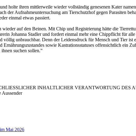
nd holte ihren mittlerweile wieder vollständig genesenen Kater namens
h der Aufnahmeuntersuchung am Tierschutzhof gegen Parasiten behand
eder einmal etwas passiert.
h wieder auf den Beinen. Mit Chip und Registrierung hätte die Tierrettu
hrerin Johanna Stadler und fordert einmal mehr eine Chippflicht für al
 völlig unbrauchbar. Denn der Leidensdruck für Mensch und Tier ist en
d Ernährungszustandes sowie Kastrationsstatuses offensichtlich ein Zu
 ihnen suchen sollen.”
LIESSLICHER INHALTLICHER VERANTWORTUNG DES AUS
e Aussender
r im Mai 2026