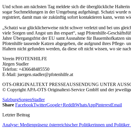
Und schon am nächsten Tag meldete sich die überglückliche Halterin u
sogar Suchmeldungen in der Umgebung aufgehängt. Schatzi wurde nac
registriert, damit man sie zukünftig sofort kontaktieren kann, wenn wi
„Schatzi war glücklicherweise nicht schwer verletzt und bei uns gleic
viele Sorgen und Angst um ihn erspart“, sagt Pfotenhilfe-Geschäftsfü
Jahre Übergangsfrist der EU samt Ausnahme für Bauernhofkatzen sind
Pfotenhilfe tausende Katzen abgegeben, die aufgrund ihres Pflege- un
Haltern nicht gefunden werden, da diese oft nicht wissen, wo sie nach
Verein PFOTENHILFE
Jürgen Stadler
Telefon: +436648485550
E-Mail: juergen.stadler@pfotenhilfe.at
OTS-ORIGINALTEXT PRESSEAUSSENDUNG UNTER AUSSCH
© Copyright APA-OTS Originaltext-Service GmbH und der jeweilig
Salzburg
Sorgen
Stadler
Share
Facebook
Twitter
Google+
ReddIt
WhatsApp
Pinterest
Email
Letzter Beitrag
Analyse: Medienpräsenz österreichischer Politikerinnen und Politike