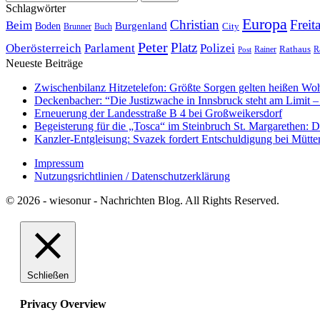
Schlagwörter
Europa
Christian
Freit
Beim
Burgenland
Boden
Buch
City
Brunner
Peter
Platz
Polizei
Oberösterreich
Parlament
Rathaus
R
Post
Rainer
Neueste Beiträge
Zwischenbilanz Hitzetelefon: Größte Sorgen gelten heißen Wo
Deckenbacher: “Die Justizwache in Innsbruck steht am Limit – 
Erneuerung der Landesstraße B 4 bei Großweikersdorf
Begeisterung für die „Tosca“ im Steinbruch St. Margarethen: Di
Kanzler-Entgleisung: Svazek fordert Entschuldigung bei Mütte
Impressum
Nutzungsrichtlinien / Datenschutzerklärung
© 2026 - wiesonur - Nachrichten Blog. All Rights Reserved.
Schließen
Privacy Overview