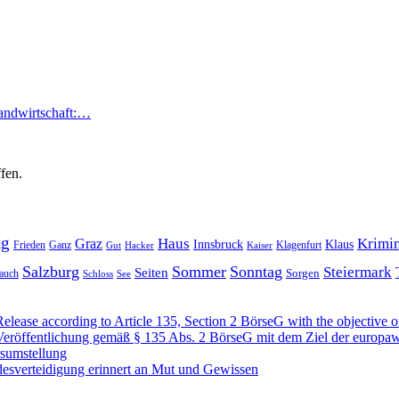
Landwirtschaft:…
fen.
ag
Haus
Krimin
Graz
Innsbruck
Klaus
Frieden
Ganz
Klagenfurt
Gut
Hacker
Kaiser
Salzburg
Sommer
Sonntag
Steiermark
Seiten
Sorgen
auch
Schloss
See
se according to Article 135, Section 2 BörseG with the objective of
öffentlichung gemäß § 135 Abs. 2 BörseG mit dem Ziel der europawe
rsumstellung
desverteidigung erinnert an Mut und Gewissen