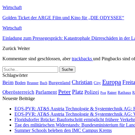
Wirtschaft
Golden Ticket der ARGE Film und Kino für „DIE ODYSSEE“
Wirtschaft
Einladung zum Pressegespräch: Katastrophale Dürreschäden in der 
Zurück
Weiter
Kommentare sind geschlossen, aber
trackbacks
und Pingbacks sind of
Schlagwörter
Europa
Christian
Freit
Beim
Burgenland
Boden
Buch
City
Brunner
Peter
Platz
Polizei
Oberösterreich
Parlament
Rathaus
R
Post
Rainer
Neueste Beiträge
EQS-PVR: AT&S Austria Technologie & Systemtechnik AG: Relea
EQS-PVR: AT&S Austria Technologie & Systemtechnik AG: Ver
Floridsdorfer Brücke: Baufortschritt ermöglicht frühere Verkeh
Tag des militärischen Widerstands: Bundesministerium für Lan
Summer Schools beleben den IMC Campus Krems