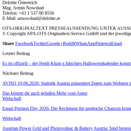
Deloitte Österreich
Mag. Armin Nowshad
Telefon: +43 1 537 00 8556
E-Mail: arnowshad@deloitte.at
OTS-ORIGINALTEXT PRESSEAUSSENDUNG UNTER AUSSCH
© Copyright APA-OTS Originaltext-Service GmbH und der jeweilig
Share
Facebook
Twitter
Google+
ReddIt
WhatsApp
Pinterest
Email
Letzter Beitrag
Es ist offiziell – der Heidi Klum x hitschies Halloweenkalender komm
Nächster Beitrag
AVISO 10.06.2026: Statistik Austria präsentiert Daten zum Wohnen i
Das könnte dir auch gefallen
Mehr vom Autor
Wirtschaft
Equal Pension Day 2026: Die Rechnung für ungleiche Chancen komm
Wirtschaft
Austrian Power Grid und Photovoltaic & Battery Austria: Sind beste