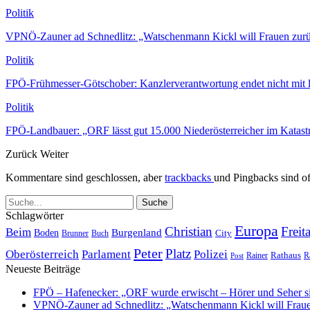
Politik
VPNÖ-Zauner ad Schnedlitz: „Watschenmann Kickl will Frauen zur
Politik
FPÖ-Frühmesser-Götschober: Kanzlerverantwortung endet nicht mit 
Politik
FPÖ-Landbauer: „ORF lässt gut 15.000 Niederösterreicher im Katas
Zurück
Weiter
Kommentare sind geschlossen, aber
trackbacks
und Pingbacks sind of
Schlagwörter
Europa
Christian
Freit
Beim
Burgenland
Boden
Buch
City
Brunner
Peter
Platz
Polizei
Oberösterreich
Parlament
Rathaus
R
Post
Rainer
Neueste Beiträge
FPÖ – Hafenecker: „ORF wurde erwischt – Hörer und Seher s
VPNÖ-Zauner ad Schnedlitz: „Watschenmann Kickl will Fraue