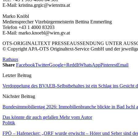
E-Mail: kristina.grgic@wienxtra.at
Marko Knöbl
Mediensprecher Vizebürgermeisterin Bettina Emmerling
Telefon +43 1 4000 83203
E-Mail: marko.knoebl@wien.gv.at
OTS-ORIGINALTEXT PRESSEAUSSENDUNG UNTER AUSSCH
© Copyright APA-OTS Originaltext-Service GmbH und der jeweilig
Rathaus
Share
Facebook
Twitter
Google+
ReddIt
WhatsApp
Pinterest
Email
Letzter Beitrag
Verdoppelung des BVAEB-Selbstbehaltes ist ein Schlag ins Gesicht d
Nächster Beitrag
Bundesimmobilientag 2026: Immobilienbranche blickte in Bad Ischl
Das könnte dir auch gefallen
Mehr vom Autor
Politik
FPÖ – Hafenecker: „ORF wurde erwischt – Hörer und Seher sind de