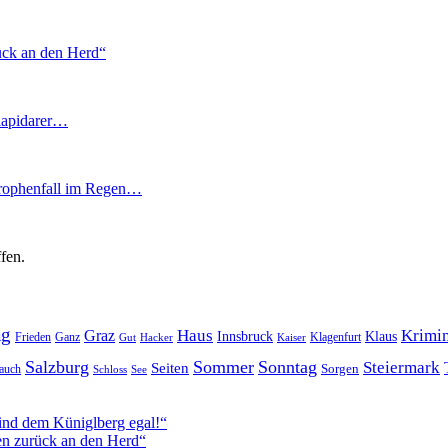
ück an den Herd“
lapidarer…
trophenfall im Regen…
fen.
ag
Haus
Krimin
Graz
Innsbruck
Klaus
Frieden
Ganz
Klagenfurt
Gut
Hacker
Kaiser
Salzburg
Sommer
Sonntag
Steiermark
Seiten
Sorgen
auch
Schloss
See
ind dem Küniglberg egal!“
n zurück an den Herd“