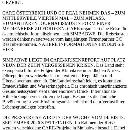
GEZEIGT.
CARE ÖSTERREICH UND CC REAL NEHMEN DAS – ZUM
MITTLERWEILE VIERTEN MAL – ZUM ANLASS,
HUMANITÄREN JOURNALISMUS IN FORM EINER
MEDIENREISE ZU FÖRDERN. CARE organisiert eine Reise für
österreichische Journalist:innen nach SIMBABWE. Die Reisekosten
werden dankenswerterweise vom langjährigen Firmenpartner CC
Real übernommen. NÄHERE INFORMATIONEN FINDEN SIE
HIER.
SIMBABWE LIEGT IM CARE-KRISENREPORT AUF PLATZ
NEUN DER ZEHN VERGESSENEN KRISEN. Das Land steht
exemplarisch für die Folgen der Klimakrise im südlichen Afrika:
Dürreperioden wechseln sich mit extremen Regenfällen und
Überschwemmungen ab. Die Landwirtschaft leidet, es kommt zu
Ernteausfällen und Wasserknappheit. Das chronisch unterfinanzierte
Gesundheitssystem steht unter enormem Druck. Internationale
Hilfskürzungen verschärfen die Lage. Besonders die ländliche
Bevölkerung ist von Ernährungsunsicherheit und dem Verlust ihrer
Lebensgrundlagen betroffen.
DIE PRESSEREISE WIRD IN DER WOCHE VOM 14. BIS 18.
SEPTEMBER 2026 STATTFINDEN. Im Rahmen der Reise
werden verschiedene CARE-Projekte in Simbabwe besucht. Dabei