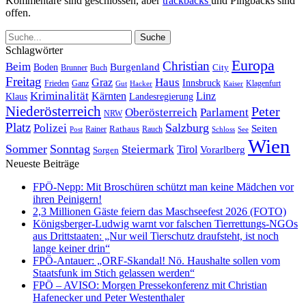
Kommentare sind geschlossen, aber
trackbacks
und Pingbacks sind
offen.
Schlagwörter
Europa
Christian
Beim
Burgenland
Boden
Buch
City
Brunner
Freitag
Haus
Graz
Innsbruck
Frieden
Ganz
Klagenfurt
Gut
Hacker
Kaiser
Kriminalität
Kärnten
Linz
Klaus
Landesregierung
Niederösterreich
Peter
Oberösterreich
Parlament
NRW
Platz
Polizei
Salzburg
Seiten
Rathaus
Rauch
Post
Rainer
Schloss
See
Wien
Sommer
Sonntag
Steiermark
Tirol
Vorarlberg
Sorgen
Neueste Beiträge
FPÖ-Nepp: Mit Broschüren schützt man keine Mädchen vor
ihren Peinigern!
2,3 Millionen Gäste feiern das Maschseefest 2026 (FOTO)
Königsberger-Ludwig warnt vor falschen Tierrettungs-NGOs
aus Drittstaaten: „Nur weil Tierschutz draufsteht, ist noch
lange keiner drin“
FPÖ-Antauer: „ORF-Skandal! Nö. Haushalte sollen vom
Staatsfunk im Stich gelassen werden“
FPÖ – AVISO: Morgen Pressekonferenz mit Christian
Hafenecker und Peter Westenthaler