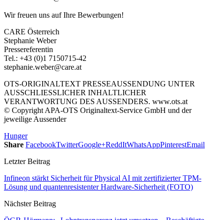
Wir freuen uns auf Ihre Bewerbungen!
CARE Österreich
Stephanie Weber
Pressereferentin
Tel.: +43 (0)1 7150715-42
stephanie.weber@care.at
OTS-ORIGINALTEXT PRESSEAUSSENDUNG UNTER
AUSSCHLIESSLICHER INHALTLICHER
VERANTWORTUNG DES AUSSENDERS. www.ots.at
© Copyright APA-OTS Originaltext-Service GmbH und der
jeweilige Aussender
Hunger
Share
Facebook
Twitter
Google+
ReddIt
WhatsApp
Pinterest
Email
Letzter Beitrag
Infineon stärkt Sicherheit für Physical AI mit zertifizierter TPM-
Lösung und quantenresistenter Hardware-Sicherheit (FOTO)
Nächster Beitrag