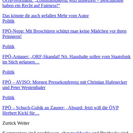
ÖGB-Hörmann: „Lohntransparenz jetzt umsetzen – Beschäftigte
haben ein Recht auf Fairness!“
Das könnte dir auch gefallen
Mehr vom Autor
Politik
FPÖ-Nepp: Mit Broschüren schützt man keine Mädchen vor ihren
Peinigern!
Politik
FPÖ-Antauer: „ORF-Skandal! Nö. Haushalte sollen vom Staatsfunk
im Stich gelassen…
Politik
FPÖ – AVISO: Morgen Pressekonferenz mit Christian Hafenecker
und Peter Westenthaler
Politik
FPÖ – Schuch-Gubik an Zauner: „Absurd: Jetzt will die ÖVP
Herbert Kickl für…
Zurück
Weiter