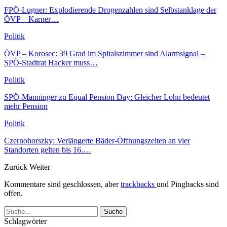
FPÖ-Lugner: Explodierende Drogenzahlen sind Selbstanklage der
ÖVP – Karner…
Politik
ÖVP – Korosec: 39 Grad im Spitalszimmer sind Alarmsignal –
SPÖ-Stadtrat Hacker muss…
Politik
SPÖ-Manninger zu Equal Pension Day: Gleicher Lohn bedeutet
mehr Pension
Politik
Czernohorszky: Verlängerte Bäder-Öffnungszeiten an vier
Standorten gelten bis 16.…
Zurück
Weiter
Kommentare sind geschlossen, aber
trackbacks
und Pingbacks sind
offen.
Schlagwörter