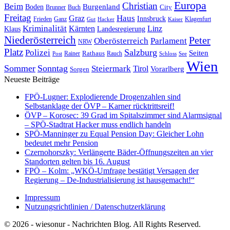
Europa
Christian
Beim
Burgenland
Boden
Buch
City
Brunner
Freitag
Haus
Graz
Innsbruck
Frieden
Ganz
Klagenfurt
Gut
Hacker
Kaiser
Kriminalität
Kärnten
Linz
Klaus
Landesregierung
Niederösterreich
Peter
Oberösterreich
Parlament
NRW
Platz
Polizei
Salzburg
Seiten
Rathaus
Rauch
Post
Rainer
Schloss
See
Wien
Sommer
Sonntag
Steiermark
Tirol
Vorarlberg
Sorgen
Neueste Beiträge
FPÖ-Lugner: Explodierende Drogenzahlen sind
Selbstanklage der ÖVP – Karner rücktrittsreif!
ÖVP – Korosec: 39 Grad im Spitalszimmer sind Alarmsignal
– SPÖ-Stadtrat Hacker muss endlich handeln
SPÖ-Manninger zu Equal Pension Day: Gleicher Lohn
bedeutet mehr Pension
Czernohorszky: Verlängerte Bäder-Öffnungszeiten an vier
Standorten gelten bis 16. August
FPÖ – Kolm: „WKÖ-Umfrage bestätigt Versagen der
Regierung – De-Industrialisierung ist hausgemacht!“
Impressum
Nutzungsrichtlinien / Datenschutzerklärung
© 2026 - wiesonur - Nachrichten Blog. All Rights Reserved.