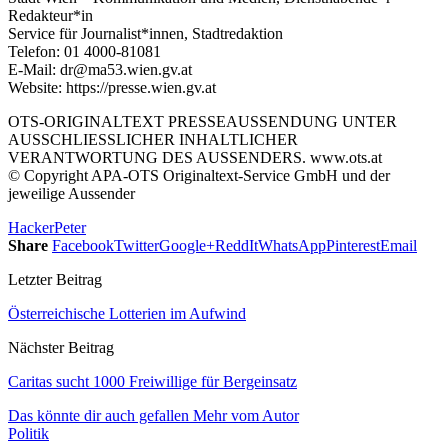
Redakteur*in
Service für Journalist*innen, Stadtredaktion
Telefon: 01 4000-81081
E-Mail: dr@ma53.wien.gv.at
Website: https://presse.wien.gv.at
OTS-ORIGINALTEXT PRESSEAUSSENDUNG UNTER
AUSSCHLIESSLICHER INHALTLICHER
VERANTWORTUNG DES AUSSENDERS. www.ots.at
© Copyright APA-OTS Originaltext-Service GmbH und der
jeweilige Aussender
Hacker
Peter
Share
Facebook
Twitter
Google+
ReddIt
WhatsApp
Pinterest
Email
Letzter Beitrag
Österreichische Lotterien im Aufwind
Nächster Beitrag
Caritas sucht 1000 Freiwillige für Bergeinsatz
Das könnte dir auch gefallen
Mehr vom Autor
Politik