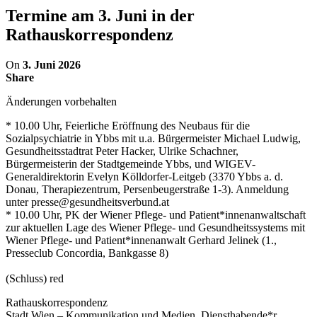
Termine am 3. Juni in der
Rathauskorrespondenz
On
3. Juni 2026
Share
Änderungen vorbehalten
* 10.00 Uhr, Feierliche Eröffnung des Neubaus für die
Sozialpsychiatrie in Ybbs mit u.a. Bürgermeister Michael Ludwig,
Gesundheitsstadtrat Peter Hacker, Ulrike Schachner,
Bürgermeisterin der Stadtgemeinde Ybbs, und WIGEV-
Generaldirektorin Evelyn Kölldorfer-Leitgeb (3370 Ybbs a. d.
Donau, Therapiezentrum, Persenbeugerstraße 1-3). Anmeldung
unter presse@gesundheitsverbund.at
* 10.00 Uhr, PK der Wiener Pflege- und Patient*innenanwaltschaft
zur aktuellen Lage des Wiener Pflege- und Gesundheitssystems mit
Wiener Pflege- und Patient*innenanwalt Gerhard Jelinek (1.,
Presseclub Concordia, Bankgasse 8)
(Schluss) red
Rathauskorrespondenz
Stadt Wien – Kommunikation und Medien, Diensthabende*r