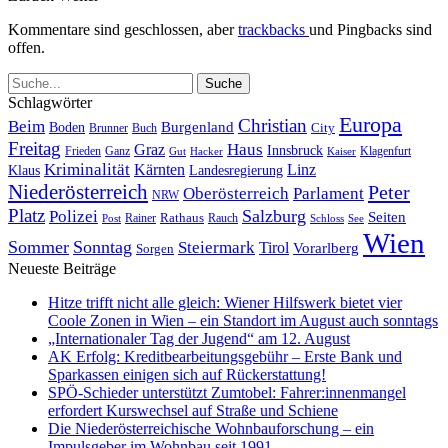
Kommentare sind geschlossen, aber
trackbacks
und Pingbacks sind
offen.
Schlagwörter
Europa
Christian
Beim
Burgenland
Boden
Buch
City
Brunner
Freitag
Haus
Graz
Innsbruck
Frieden
Ganz
Klagenfurt
Gut
Hacker
Kaiser
Kriminalität
Kärnten
Linz
Klaus
Landesregierung
Niederösterreich
Peter
Oberösterreich
Parlament
NRW
Platz
Polizei
Salzburg
Seiten
Rathaus
Rauch
Post
Rainer
Schloss
See
Wien
Sommer
Sonntag
Steiermark
Tirol
Vorarlberg
Sorgen
Neueste Beiträge
Hitze trifft nicht alle gleich: Wiener Hilfswerk bietet vier
Coole Zonen in Wien – ein Standort im August auch sonntags
„Internationaler Tag der Jugend“ am 12. August
AK Erfolg: Kreditbearbeitungsgebühr – Erste Bank und
Sparkassen einigen sich auf Rückerstattung!
SPÖ-Schieder unterstützt Zumtobel: Fahrer:innenmangel
erfordert Kurswechsel auf Straße und Schiene
Die Niederösterreichische Wohnbauforschung – ein
Impulsgeber im Wohnbau seit 1991