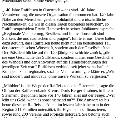
Miteinander setze, könne vieles gelingen.
„140 Jahre Raiffeisen in Österreich – das sind 140 Jahre
Verantwortung, die unsere Organisation übernommen hat. 140 Jahre
Nähe zu den Menschen, gelebte Solidarität und wirtschaftliche
Nachhaltigkeit, die wir in diesen Tagen besonders brauchen“, so
Raiffeisenpräsident Erwin Hameseder in seiner Jubiläumsansprache.
„Regionale Verankerung, Resilienz und Innovationskraft sind
Stärken, die uns ausmachen und prägen“, führte er aus. Diese hätten
dazu geführt, dass Raiffeisen heute nicht nur ein bedeutender Teil
der österreichischen Wirtschaft, sondern auch der Gesellschaft sei.
Der Präsident blickte auf die 140-jährige Geschichte zurück, „die
nie eine Geschichte des Stillstands, sondern immer eine Geschichte
des Wandels und der Antworten auf die Herausforderungen der
jeweiligen Zeit war.“ Raiffeisen verbinde seit jeher wirtschaftliche
Kompetenz mit regionaler, sozialer Verantwortung, erklärte er. „Wir
sind modern und innovativ, ohne unsere Wurzeln zu vergessen.“
„Mühldorf ist die Wiege der Raiffeisenidee in Österreich“, sagte die
Obfrau der Raiffeisenbank Krems, Doris Berger-Grabner, in ihrem
Statement. Begonnen habe vor 140 Jahren alles mit der Frage: „Wer
leiht uns Geld, wenn es sonst niemand tut?“. Die Antwort sei bis
heute dieselbe: Raiffeisen. Allein im letzten Jahr habe man in der
Region 211 Familien unterstützt, ihr Eigenheim zu finanzieren,
sowie rund 200 Vereine und Projekte gefördert. Sie betonte auch: