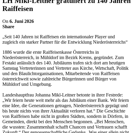
LH Mikl-Leitner gratuliert zu 140 Jahren
Raiffeisen
On
6. Juni 2026
Share
„Seit 140 Jahren ist Raiffeisen ein internationaler Player und
zugleich ein starker Partner für die Entwicklung Niederösterreichs“
1886 wurde die erste Raiffeisenkasse Österreichs in
Niederösterreich, in Mühldorf im Bezirk Krems, gegründet. Zum
Festakt anlässlich des 140. Jubiläums trafen sich dort am heutigen
Samstag Vertreterinnen und Vertreter aus Kirche, Wirtschaft, Politik
und den Blaulichtorganisationen, Mitarbeitende von Raiffeisen
österreichweit sowie zahlreiche Bürgerinnen und Bürger von
Mühldorf und Umgebung.
Landeshauptfrau Johanna Mikl-Leitner betonte in ihrer Festrede:
„Wir feiern heute weit mehr als das Jubiläum einer Bank. Wir feiern
eine Idee, die Generationen getragen, Niederösterreich geprägt und
bis heute nichts von ihrer Aktualität verloren hat.“ Die Geschichte
von Raiffeisen habe nicht in großen Städten, sondern in Dörfern, in
Gemeinden, direkt bei den Menschen begonnen. „Bei Menschen,
die wussten: Zusammenhalt schafft Chancen und Vertrauen schafft
Zukunft.“ Der genossenschaftliche Gedanke „Was einer allein nicht