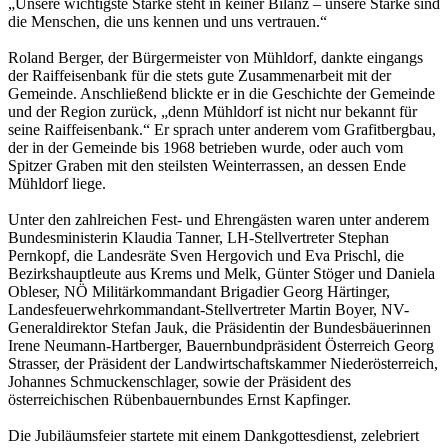
„Unsere wichtigste Stärke steht in keiner Bilanz – unsere Stärke sind
die Menschen, die uns kennen und uns vertrauen.“
Roland Berger, der Bürgermeister von Mühldorf, dankte eingangs
der Raiffeisenbank für die stets gute Zusammenarbeit mit der
Gemeinde. Anschließend blickte er in die Geschichte der Gemeinde
und der Region zurück, „denn Mühldorf ist nicht nur bekannt für
seine Raiffeisenbank.“ Er sprach unter anderem vom Grafitbergbau,
der in der Gemeinde bis 1968 betrieben wurde, oder auch vom
Spitzer Graben mit den steilsten Weinterrassen, an dessen Ende
Mühldorf liege.
Unter den zahlreichen Fest- und Ehrengästen waren unter anderem
Bundesministerin Klaudia Tanner, LH-Stellvertreter Stephan
Pernkopf, die Landesräte Sven Hergovich und Eva Prischl, die
Bezirkshauptleute aus Krems und Melk, Günter Stöger und Daniela
Obleser, NÖ Militärkommandant Brigadier Georg Härtinger,
Landesfeuerwehrkommandant-Stellvertreter Martin Boyer, NV-
Generaldirektor Stefan Jauk, die Präsidentin der Bundesbäuerinnen
Irene Neumann-Hartberger, Bauernbundpräsident Österreich Georg
Strasser, der Präsident der Landwirtschaftskammer Niederösterreich,
Johannes Schmuckenschlager, sowie der Präsident des
österreichischen Rübenbauernbundes Ernst Kapfinger.
Die Jubiläumsfeier startete mit einem Dankgottesdienst, zelebriert