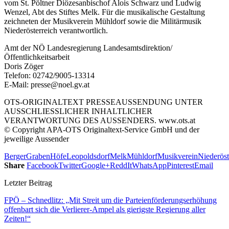
vom St. Pöltner Diözesanbischof Alois Schwarz und Ludwig
Wenzel, Abt des Stiftes Melk. Für die musikalische Gestaltung
zeichneten der Musikverein Mühldorf sowie die Militärmusik
Niederösterreich verantwortlich.
Amt der NÖ Landesregierung Landesamtsdirektion/
Öffentlichkeitsarbeit
Doris Zöger
Telefon: 02742/9005-13314
E-Mail: presse@noel.gv.at
OTS-ORIGINALTEXT PRESSEAUSSENDUNG UNTER
AUSSCHLIESSLICHER INHALTLICHER
VERANTWORTUNG DES AUSSENDERS. www.ots.at
© Copyright APA-OTS Originaltext-Service GmbH und der
jeweilige Aussender
Berger
Graben
Höfe
Leopoldsdorf
Melk
Mühldorf
Musikverein
Niederöst
Share
Facebook
Twitter
Google+
ReddIt
WhatsApp
Pinterest
Email
Letzter Beitrag
FPÖ – Schnedlitz: „Mit Streit um die Parteienförderungserhöhung
offenbart sich die Verlierer-Ampel als gierigste Regierung aller
Zeiten!“