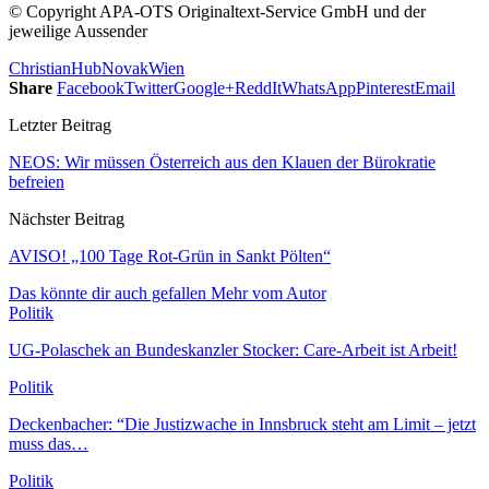
© Copyright APA-OTS Originaltext-Service GmbH und der
jeweilige Aussender
Christian
Hub
Novak
Wien
Share
Facebook
Twitter
Google+
ReddIt
WhatsApp
Pinterest
Email
Letzter Beitrag
NEOS: Wir müssen Österreich aus den Klauen der Bürokratie
befreien
Nächster Beitrag
AVISO! „100 Tage Rot-Grün in Sankt Pölten“
Das könnte dir auch gefallen
Mehr vom Autor
Politik
UG-Polaschek an Bundeskanzler Stocker: Care-Arbeit ist Arbeit!
Politik
Deckenbacher: “Die Justizwache in Innsbruck steht am Limit – jetzt
muss das…
Politik