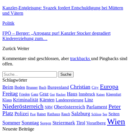
Kanzler-Entgleisung: Svazek fordert Entschuldigung bei Müttern
und Vätern
Politik
FPÖ – Berger: „Arroganz pur! Kanzler Stocker degradiert
Kindererziehung zum…
Zurück
Weiter
Kommentare sind geschlossen, aber
trackbacks
und Pingbacks sind
offen.
Schlagwörter
Europa
Christian
Beim
Burgenland
Boden
Buch
City
Brunner
Freitag
Haus
Graz
Innsbruck
Frieden
Ganz
Klagenfurt
Gut
Hacker
Kaiser
Kriminalität
Kärnten
Linz
Klaus
Landesregierung
Niederösterreich
Peter
Oberösterreich
Parlament
NRW
Platz
Polizei
Salzburg
Seiten
Rathaus
Rauch
Post
Rainer
Schloss
See
Wien
Sommer
Sonntag
Steiermark
Tirol
Vorarlberg
Sorgen
Neueste Beiträge