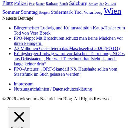
Platz
Polizei
Salzburg
Seiten
Rathaus
Rauch
Post
Rainer
Schloss
See
Wien
Sommer
Sonntag
Steiermark
Tirol
Vorarlberg
Sorgen
Neueste Beiträge
Bürgermeister Ludwig und Kulturstadträtin Kaup-Hasler zum
Tod von Vera Borek
FPÖ-Nepp: Mit Broschüren schützt man keine Mädchen vor
ihren Peinigern!
2,3 Millionen Gäste feiern das Maschseefest 2026 (FOTO)
Königsberger-Ludwig warnt vor falschen Tierrettungs-NGOs
aus Drittstaaten: „Nur weil Tierschutz draufsteht, ist noch
lange keiner drin“
FPÖ-Antauer: „ORF-Skandal! Nö. Haushalte sollen vom
Staatsfunk im Stich gelassen werden“
Impressum
Nutzungsrichtlinien / Datenschutzerklärung
© 2026 - wiesonur - Nachrichten Blog. All Rights Reserved.