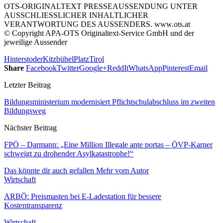
OTS-ORIGINALTEXT PRESSEAUSSENDUNG UNTER
AUSSCHLIESSLICHER INHALTLICHER
VERANTWORTUNG DES AUSSENDERS. www.ots.at
© Copyright APA-OTS Originaltext-Service GmbH und der
jeweilige Aussender
Hinterstoder
Kitzbühel
Platz
Tirol
Share
Facebook
Twitter
Google+
ReddIt
WhatsApp
Pinterest
Email
Letzter Beitrag
Bildungsministerium modernisiert Pflichtschulabschluss im zweiten
Bildungsweg
Nächster Beitrag
FPÖ – Darmann: „Eine Million Illegale ante portas – ÖVP-Karner
schweigt zu drohender Asylkatastrophe!“
Das könnte dir auch gefallen
Mehr vom Autor
Wirtschaft
ARBÖ: Preismasten bei E-Ladestation für bessere
Kostentransparenz
Wirtschaft