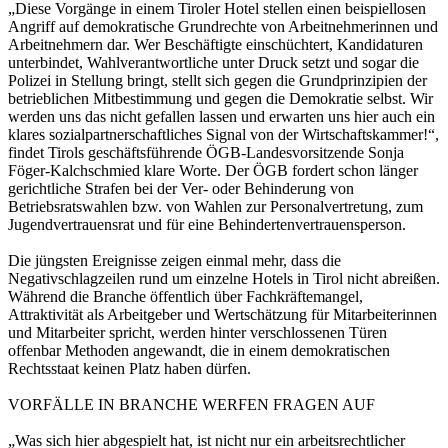
„Diese Vorgänge in einem Tiroler Hotel stellen einen beispiellosen
Angriff auf demokratische Grundrechte von Arbeitnehmerinnen und
Arbeitnehmern dar. Wer Beschäftigte einschüchtert, Kandidaturen
unterbindet, Wahlverantwortliche unter Druck setzt und sogar die
Polizei in Stellung bringt, stellt sich gegen die Grundprinzipien der
betrieblichen Mitbestimmung und gegen die Demokratie selbst. Wir
werden uns das nicht gefallen lassen und erwarten uns hier auch ein
klares sozialpartnerschaftliches Signal von der Wirtschaftskammer!“,
findet Tirols geschäftsführende ÖGB-Landesvorsitzende Sonja
Föger-Kalchschmied klare Worte. Der ÖGB fordert schon länger
gerichtliche Strafen bei der Ver- oder Behinderung von
Betriebsratswahlen bzw. von Wahlen zur Personalvertretung, zum
Jugendvertrauensrat und für eine Behindertenvertrauensperson.
Die jüngsten Ereignisse zeigen einmal mehr, dass die
Negativschlagzeilen rund um einzelne Hotels in Tirol nicht abreißen.
Während die Branche öffentlich über Fachkräftemangel,
Attraktivität als Arbeitgeber und Wertschätzung für Mitarbeiterinnen
und Mitarbeiter spricht, werden hinter verschlossenen Türen
offenbar Methoden angewandt, die in einem demokratischen
Rechtsstaat keinen Platz haben dürfen.
VORFÄLLE IN BRANCHE WERFEN FRAGEN AUF
„Was sich hier abgespielt hat, ist nicht nur ein arbeitsrechtlicher