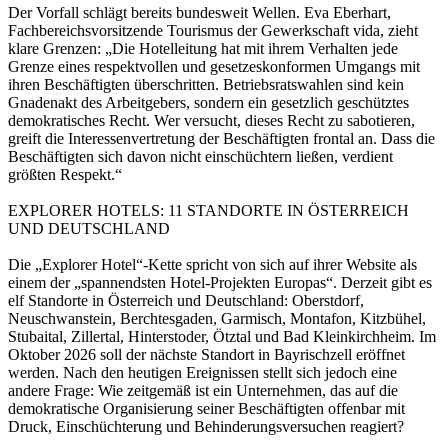
Der Vorfall schlägt bereits bundesweit Wellen. Eva Eberhart,
Fachbereichsvorsitzende Tourismus der Gewerkschaft vida, zieht
klare Grenzen: „Die Hotelleitung hat mit ihrem Verhalten jede
Grenze eines respektvollen und gesetzeskonformen Umgangs mit
ihren Beschäftigten überschritten. Betriebsratswahlen sind kein
Gnadenakt des Arbeitgebers, sondern ein gesetzlich geschütztes
demokratisches Recht. Wer versucht, dieses Recht zu sabotieren,
greift die Interessenvertretung der Beschäftigten frontal an. Dass die
Beschäftigten sich davon nicht einschüchtern ließen, verdient
größten Respekt.“
EXPLORER HOTELS: 11 STANDORTE IN ÖSTERREICH
UND DEUTSCHLAND
Die „Explorer Hotel“-Kette spricht von sich auf ihrer Website als
einem der „spannendsten Hotel-Projekten Europas“. Derzeit gibt es
elf Standorte in Österreich und Deutschland: Oberstdorf,
Neuschwanstein, Berchtesgaden, Garmisch, Montafon, Kitzbühel,
Stubaital, Zillertal, Hinterstoder, Ötztal und Bad Kleinkirchheim. Im
Oktober 2026 soll der nächste Standort in Bayrischzell eröffnet
werden. Nach den heutigen Ereignissen stellt sich jedoch eine
andere Frage: Wie zeitgemäß ist ein Unternehmen, das auf die
demokratische Organisierung seiner Beschäftigten offenbar mit
Druck, Einschüchterung und Behinderungsversuchen reagiert?