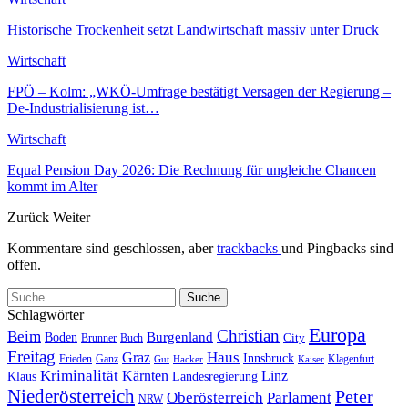
Historische Trockenheit setzt Landwirtschaft massiv unter Druck
Wirtschaft
FPÖ – Kolm: „WKÖ-Umfrage bestätigt Versagen der Regierung –
De-Industrialisierung ist…
Wirtschaft
Equal Pension Day 2026: Die Rechnung für ungleiche Chancen
kommt im Alter
Zurück
Weiter
Kommentare sind geschlossen, aber
trackbacks
und Pingbacks sind
offen.
Schlagwörter
Europa
Christian
Beim
Burgenland
Boden
Buch
City
Brunner
Freitag
Haus
Graz
Innsbruck
Frieden
Ganz
Klagenfurt
Gut
Hacker
Kaiser
Kriminalität
Kärnten
Linz
Klaus
Landesregierung
Niederösterreich
Peter
Oberösterreich
Parlament
NRW