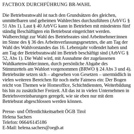
FACTBOX DURCHFÜHRUNG BR-WAHL
Die Betriebsratswahl ist nach den Grundsätzen des gleichen,
unmittelbaren und geheimen Wahlrechtes durchzuführen (ArbVG §
51 Abs 1). Laut § 40 ArbVG kann in Betrieben mit mindestens fünf
ständig Beschäftigten ein Betriebsrat eingerichtet werden.
Walberechtigt zur Wahl des Betriebsrates sind Arbeitnehmer:innen
im Sinne des § 36 des Arbeitsverfassungsgesetztes, die am Tag der
Wahl des Wahlvorstandes das 16. Lebensjahr vollendet haben und
am Tag der Betriebsratswahl im Betrieb beschäftigt sind (ArbVG §
52, Abs 1). Die Wahl wird, mit Ausnahme der zugelassenen
Wahlkartenwähler:innen, durch persönliche Abgabe des
Stimmzettels am Wahlort vorgenommen (BRWO § 24 Abs 3 und 4).
Betriebsräte setzen sich – abgesehen von Gesetzen – unermüdlich in
vielen weiteren Bereichen für noch mehr Fairness ein: Der Bogen
reicht von Themen wie Homeoffice, Schichtdiensten, Weiterbildung
bis hin zu zusätzlicher Freizeit. All das ist in vielen Unternehmen in
Betriebsvereinbarungen geregelt, wie sie eben nur mit dem
Betriebsrat abgeschlossen werden können.
Presse- und Öffentlichkeitsarbeit ÖGB Tirol
Helena Sachers
Telefon: 0664/6145186
E-Mail: helena.sachers@oegb.at