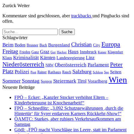
Zurück
Weiter
Kommentare sind geschlossen, aber
trackbacks
und Pingbacks sind
offen.
Schlagwörter
Europa
Christian
Beim
Burgenland
Boden
Buch
City
Brunner
Freitag
Haus
Graz
Innsbruck
Frieden
Ganz
Klagenfurt
Gut
Hacker
Kaiser
Kriminalität
Kärnten
Linz
Klaus
Landesregierung
Niederösterreich
Peter
Oberösterreich
Parlament
NRW
Platz
Polizei
Salzburg
Seiten
Rathaus
Rauch
Post
Rainer
Schloss
See
Wien
Sommer
Sonntag
Steiermark
Tirol
Vorarlberg
Sorgen
Neueste Beiträge
FPÖ – Ecker: „Kanzler Stocker verhöhnt Eltern –
Kinderbetreuung ist Knochenarbeit!“
FPÖ – Schnedlitz: „3.092 Schutzgewährungen ‚durch die
Hintertür‘ für Syrer entlarven Karners Rückkehr-Show!“
ÖAMTC: Starkes, aber ruhiges Verkehrsaufkommen am
Samstag
Gödl: „FPÖ macht Vorschläge ins Leere, statt im Parlament