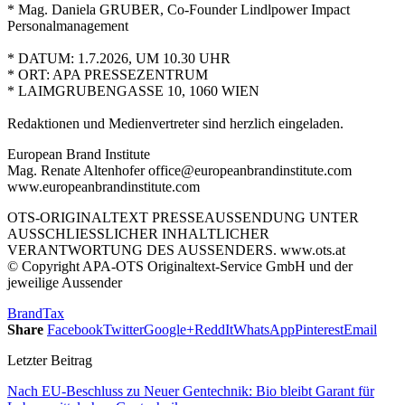
* Mag. Daniela GRUBER, Co-Founder Lindlpower Impact
Personalmanagement
* DATUM: 1.7.2026, UM 10.30 UHR
* ORT: APA PRESSEZENTRUM
* LAIMGRUBENGASSE 10, 1060 WIEN
Redaktionen und Medienvertreter sind herzlich eingeladen.
European Brand Institute
Mag. Renate Altenhofer office@europeanbrandinstitute.com
www.europeanbrandinstitute.com
OTS-ORIGINALTEXT PRESSEAUSSENDUNG UNTER
AUSSCHLIESSLICHER INHALTLICHER
VERANTWORTUNG DES AUSSENDERS. www.ots.at
© Copyright APA-OTS Originaltext-Service GmbH und der
jeweilige Aussender
Brand
Tax
Share
Facebook
Twitter
Google+
ReddIt
WhatsApp
Pinterest
Email
Letzter Beitrag
Nach EU-Beschluss zu Neuer Gentechnik: Bio bleibt Garant für