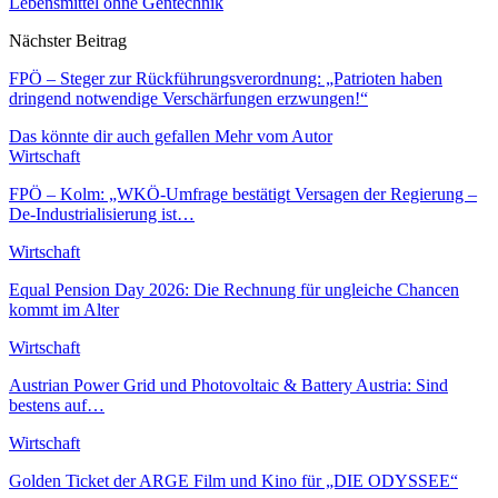
Lebensmittel ohne Gentechnik
Nächster Beitrag
FPÖ – Steger zur Rückführungsverordnung: „Patrioten haben
dringend notwendige Verschärfungen erzwungen!“
Das könnte dir auch gefallen
Mehr vom Autor
Wirtschaft
FPÖ – Kolm: „WKÖ-Umfrage bestätigt Versagen der Regierung –
De-Industrialisierung ist…
Wirtschaft
Equal Pension Day 2026: Die Rechnung für ungleiche Chancen
kommt im Alter
Wirtschaft
Austrian Power Grid und Photovoltaic & Battery Austria: Sind
bestens auf…
Wirtschaft
Golden Ticket der ARGE Film und Kino für „DIE ODYSSEE“