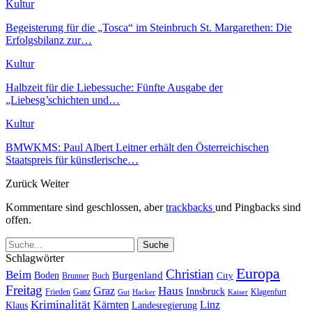
Kultur
Begeisterung für die „Tosca“ im Steinbruch St. Margarethen: Die
Erfolgsbilanz zur…
Kultur
Halbzeit für die Liebessuche: Fünfte Ausgabe der
„Liebesg’schichten und…
Kultur
BMWKMS: Paul Albert Leitner erhält den Österreichischen
Staatspreis für künstlerische…
Zurück
Weiter
Kommentare sind geschlossen, aber
trackbacks
und Pingbacks sind
offen.
Schlagwörter
Europa
Christian
Beim
Burgenland
Boden
Buch
City
Brunner
Freitag
Haus
Graz
Innsbruck
Frieden
Ganz
Klagenfurt
Gut
Hacker
Kaiser
Kriminalität
Kärnten
Linz
Klaus
Landesregierung