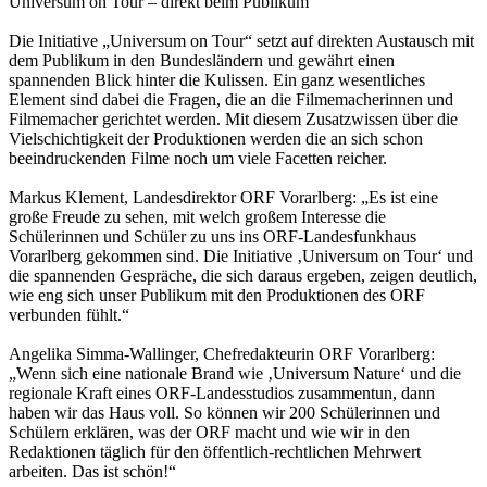
Universum on Tour – direkt beim Publikum
Die Initiative „Universum on Tour“ setzt auf direkten Austausch mit
dem Publikum in den Bundesländern und gewährt einen
spannenden Blick hinter die Kulissen. Ein ganz wesentliches
Element sind dabei die Fragen, die an die Filmemacherinnen und
Filmemacher gerichtet werden. Mit diesem Zusatzwissen über die
Vielschichtigkeit der Produktionen werden die an sich schon
beeindruckenden Filme noch um viele Facetten reicher.
Markus Klement, Landesdirektor ORF Vorarlberg: „Es ist eine
große Freude zu sehen, mit welch großem Interesse die
Schülerinnen und Schüler zu uns ins ORF-Landesfunkhaus
Vorarlberg gekommen sind. Die Initiative ‚Universum on Tour‘ und
die spannenden Gespräche, die sich daraus ergeben, zeigen deutlich,
wie eng sich unser Publikum mit den Produktionen des ORF
verbunden fühlt.“
Angelika Simma-Wallinger, Chefredakteurin ORF Vorarlberg:
„Wenn sich eine nationale Brand wie ‚Universum Nature‘ und die
regionale Kraft eines ORF-Landesstudios zusammentun, dann
haben wir das Haus voll. So können wir 200 Schülerinnen und
Schülern erklären, was der ORF macht und wie wir in den
Redaktionen täglich für den öffentlich-rechtlichen Mehrwert
arbeiten. Das ist schön!“