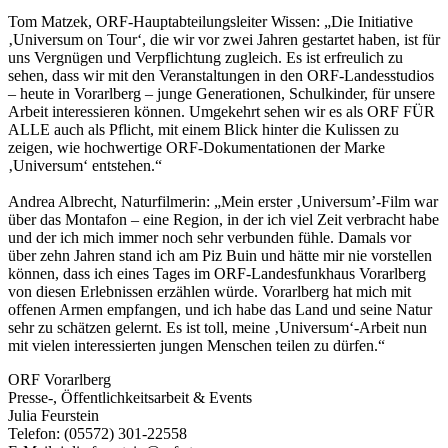
Tom Matzek, ORF-Hauptabteilungsleiter Wissen: „Die Initiative
‚Universum on Tour‘, die wir vor zwei Jahren gestartet haben, ist für
uns Vergnügen und Verpflichtung zugleich. Es ist erfreulich zu
sehen, dass wir mit den Veranstaltungen in den ORF-Landesstudios
– heute in Vorarlberg – junge Generationen, Schulkinder, für unsere
Arbeit interessieren können. Umgekehrt sehen wir es als ORF FÜR
ALLE auch als Pflicht, mit einem Blick hinter die Kulissen zu
zeigen, wie hochwertige ORF-Dokumentationen der Marke
‚Universum‘ entstehen.“
Andrea Albrecht, Naturfilmerin: „Mein erster ‚Universum’-Film war
über das Montafon – eine Region, in der ich viel Zeit verbracht habe
und der ich mich immer noch sehr verbunden fühle. Damals vor
über zehn Jahren stand ich am Piz Buin und hätte mir nie vorstellen
können, dass ich eines Tages im ORF-Landesfunkhaus Vorarlberg
von diesen Erlebnissen erzählen würde. Vorarlberg hat mich mit
offenen Armen empfangen, und ich habe das Land und seine Natur
sehr zu schätzen gelernt. Es ist toll, meine ‚Universum‘-Arbeit nun
mit vielen interessierten jungen Menschen teilen zu dürfen.“
ORF Vorarlberg
Presse-, Öffentlichkeitsarbeit & Events
Julia Feurstein
Telefon: (05572) 301-22558