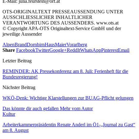
E-Mail: julia.feurstein@orf.at
OTS-ORIGINALTEXT PRESSEAUSSENDUNG UNTER
AUSSCHLIESSLICHER INHALTLICHER
VERANTWORTUNG DES AUSSENDERS. www.ots.at
© Copyright APA-OTS Originaltext-Service GmbH und der
jeweilige Aussender
Alpen
Brand
Dornbirn
Haus
Maier
Vorarlberg
Share
Facebook
Twitter
Google+
ReddIt
WhatsApp
Pinterest
Email
Letzter Beitrag
REMINDER: AK Pressekonferenz am 8. Juli: Ferienheft für die
Bundesregierung!
Nächster Beitrag
WKÖ-Denk: Wichtige Klarstellungen zur BUAG-Pflicht gelungen
Das könnte dir auch gefallen
Mehr vom Autor
Kultur
Arbeiterkammerpräsidentin Renate Anderl im Ö1-„Journal zu Gast“
am 8. August