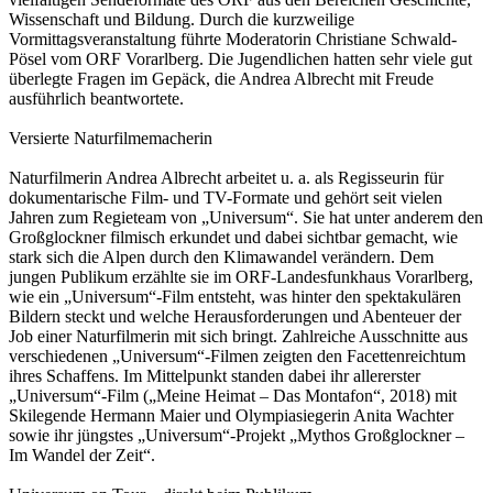
Wissenschaft und Bildung. Durch die kurzweilige
Vormittagsveranstaltung führte Moderatorin Christiane Schwald-
Pösel vom ORF Vorarlberg. Die Jugendlichen hatten sehr viele gut
überlegte Fragen im Gepäck, die Andrea Albrecht mit Freude
ausführlich beantwortete.
Versierte Naturfilmemacherin
Naturfilmerin Andrea Albrecht arbeitet u. a. als Regisseurin für
dokumentarische Film- und TV-Formate und gehört seit vielen
Jahren zum Regieteam von „Universum“. Sie hat unter anderem den
Großglockner filmisch erkundet und dabei sichtbar gemacht, wie
stark sich die Alpen durch den Klimawandel verändern. Dem
jungen Publikum erzählte sie im ORF-Landesfunkhaus Vorarlberg,
wie ein „Universum“-Film entsteht, was hinter den spektakulären
Bildern steckt und welche Herausforderungen und Abenteuer der
Job einer Naturfilmerin mit sich bringt. Zahlreiche Ausschnitte aus
verschiedenen „Universum“-Filmen zeigten den Facettenreichtum
ihres Schaffens. Im Mittelpunkt standen dabei ihr allererster
„Universum“-Film („Meine Heimat – Das Montafon“, 2018) mit
Skilegende Hermann Maier und Olympiasiegerin Anita Wachter
sowie ihr jüngstes „Universum“-Projekt „Mythos Großglockner –
Im Wandel der Zeit“.