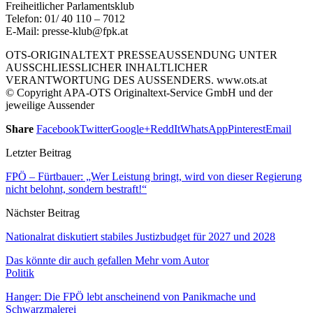
Freiheitlicher Parlamentsklub
Telefon: 01/ 40 110 – 7012
E-Mail: presse-klub@fpk.at
OTS-ORIGINALTEXT PRESSEAUSSENDUNG UNTER
AUSSCHLIESSLICHER INHALTLICHER
VERANTWORTUNG DES AUSSENDERS. www.ots.at
© Copyright APA-OTS Originaltext-Service GmbH und der
jeweilige Aussender
Share
Facebook
Twitter
Google+
ReddIt
WhatsApp
Pinterest
Email
Letzter Beitrag
FPÖ – Fürtbauer: „Wer Leistung bringt, wird von dieser Regierung
nicht belohnt, sondern bestraft!“
Nächster Beitrag
Nationalrat diskutiert stabiles Justizbudget für 2027 und 2028
Das könnte dir auch gefallen
Mehr vom Autor
Politik
Hanger: Die FPÖ lebt anscheinend von Panikmache und
Schwarzmalerei