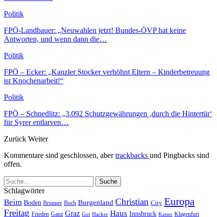
Politik
FPÖ-Landbauer: „Neuwahlen jetzt! Bundes-ÖVP hat keine
Antworten, und wenn dann die…
Politik
FPÖ – Ecker: „Kanzler Stocker verhöhnt Eltern – Kinderbetreuung
ist Knochenarbeit!“
Politik
FPÖ – Schnedlitz: „3.092 Schutzgewährungen ‚durch die Hintertür‘
für Syrer entlarven…
Zurück
Weiter
Kommentare sind geschlossen, aber
trackbacks
und Pingbacks sind
offen.
Schlagwörter
Europa
Christian
Beim
Burgenland
Boden
Buch
City
Brunner
Freitag
Haus
Graz
Innsbruck
Frieden
Ganz
Klagenfurt
Gut
Hacker
Kaiser