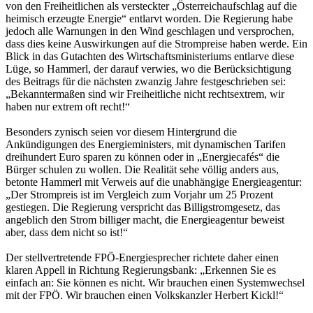
von den Freiheitlichen als versteckter „Österreichaufschlag auf die
heimisch erzeugte Energie“ entlarvt worden. Die Regierung habe
jedoch alle Warnungen in den Wind geschlagen und versprochen,
dass dies keine Auswirkungen auf die Strompreise haben werde. Ein
Blick in das Gutachten des Wirtschaftsministeriums entlarve diese
Lüge, so Hammerl, der darauf verwies, wo die Berücksichtigung
des Beitrags für die nächsten zwanzig Jahre festgeschrieben sei:
„Bekanntermaßen sind wir Freiheitliche nicht rechtsextrem, wir
haben nur extrem oft recht!“
Besonders zynisch seien vor diesem Hintergrund die
Ankündigungen des Energieministers, mit dynamischen Tarifen
dreihundert Euro sparen zu können oder in „Energiecafés“ die
Bürger schulen zu wollen. Die Realität sehe völlig anders aus,
betonte Hammerl mit Verweis auf die unabhängige Energieagentur:
„Der Strompreis ist im Vergleich zum Vorjahr um 25 Prozent
gestiegen. Die Regierung verspricht das Billigstromgesetz, das
angeblich den Strom billiger macht, die Energieagentur beweist
aber, dass dem nicht so ist!“
Der stellvertretende FPÖ-Energiesprecher richtete daher einen
klaren Appell in Richtung Regierungsbank: „Erkennen Sie es
einfach an: Sie können es nicht. Wir brauchen einen Systemwechsel
mit der FPÖ. Wir brauchen einen Volkskanzler Herbert Kickl!“