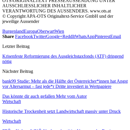
OTS-ORIGINALTEXT PRESSEAUSSENDUNG UNTER
AUSSCHLIESSLICHER INHALTLICHER
VERANTWORTUNG DES AUSSENDERS. www.ots.at
© Copyright APA-OTS Originaltext-Service GmbH und der
jeweilige Aussender
Burgenland
Europa
Oberwart
Wien
Share
Facebook
Twitter
Google+
ReddIt
WhatsApp
Pinterest
Email
Letzter Beitrag
Krisenfeste Reformierung des Ausgleichstaxfonds (ATF) dringend
nötig
Nächster Beitrag
bank99 Studie: Mehr als die Hälfte der Österreicher*innen hat Angst
vor Altersarmut – fast jede*r Dritte investiert in Wertpapiere
Das könnte dir auch gefallen
Mehr vom Autor
Wirtschaft
Historische Trockenheit setzt Landwirtschaft massiv unter Druck
Wirtschaft