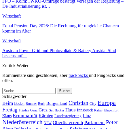
FPÖ – Kolm: „WKÖ-Umfrage bestätigt Versagen der Regierung –
De-Industrialisierung ist…
Wirtschaft
Equal Pension Day 2026: Die Rechnung für ungleiche Chancen
kommt im Alter
Wirtschaft
Austrian Power Grid und Photovoltaic & Battery Austria: Sind
bestens auf…
Zurück
Weiter
Kommentare sind geschlossen, aber
trackbacks
und Pingbacks sind
offen.
Schlagwörter
Europa
Christian
Beim
Burgenland
Boden
Buch
City
Brunner
Freitag
Haus
Graz
Innsbruck
Frieden
Ganz
Klagenfurt
Gut
Hacker
Kaiser
Kriminalität
Kärnten
Linz
Klaus
Landesregierung
Niederösterreich
Peter
Oberösterreich
Parlament
NRW
Platz
Polizei
Salzburg