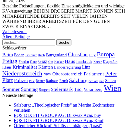
Jul 20, 2026
Bezahlte Freistellungen, flexible Einsatzmöglichkeiten und wichtige
KV-Ausweitung
BEI DM DROGERIE MARKT KÖNNEN SICH
MITARBEITENDE BEREITS SEIT VIELEN JAHREN
WÄHREND IHRER ARBEITSZEIT FÜR DEN GUTEN
ZWECK EINSETZEN.
…
Weiterlesen...
Ältere Beiträge
Schlagwörter
Europa
Christian
Beim
Burgenland
Boden
Buch
City
Brunner
Freitag
Haus
Graz
Innsbruck
Frieden
Ganz
Klagenfurt
Gut
Hacker
Kaiser
Kriminalität
Kärnten
Linz
Klaus
Landesregierung
Niederösterreich
Peter
Oberösterreich
Parlament
NRW
Platz
Polizei
Salzburg
Seiten
Rathaus
Rauch
Post
Rainer
Schloss
See
Wien
Sommer
Sonntag
Steiermark
Tirol
Vorarlberg
Sorgen
Neueste Beiträge
Salzburg: „Theologischer Preis“ an Martha Zechmeister
verliehen
EQS-DD: FIT GROUP AG: Dilxwax Acar, buy
EQS-DD: FIT GROUP AG: Dilxwax Acar, Kauf
Öffentlicher Rückruf: Schlüsselanhänger „Toast“