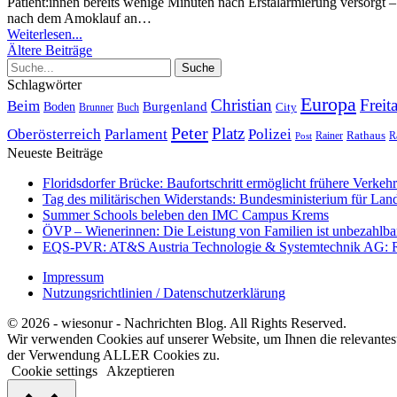
Patient:innen bereits wenige Minuten nach Erstalarmierung versorgt
nach dem Amoklauf an
…
Weiterlesen...
Ältere Beiträge
Schlagwörter
Europa
Christian
Freit
Beim
Burgenland
Boden
Buch
City
Brunner
Peter
Platz
Polizei
Oberösterreich
Parlament
Rathaus
R
Post
Rainer
Neueste Beiträge
Floridsdorfer Brücke: Baufortschritt ermöglicht frühere Verkeh
Tag des militärischen Widerstands: Bundesministerium für Lan
Summer Schools beleben den IMC Campus Krems
ÖVP – Wienerinnen: Die Leistung von Familien ist unbezahlbar 
EQS-PVR: AT&S Austria Technologie & Systemtechnik AG: Relea
Impressum
Nutzungsrichtlinien / Datenschutzerklärung
© 2026 - wiesonur - Nachrichten Blog. All Rights Reserved.
Wir verwenden Cookies auf unserer Website, um Ihnen die relevantes
der Verwendung ALLER Cookies zu.
Cookie settings
Akzeptieren