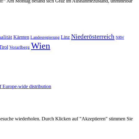
it!“
Am Montag befand sich Graz im Ausnahmezustand, unmittelbar
Niederösterreich
alität
Kärnten
Linz
Landesregierung
NRW
Wien
Tirol
Vorarlberg
 Europe-wide distribution
 Besuche wiederholen. Durch Klicken auf "Akzeptieren" stimmen Sie