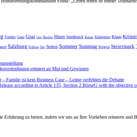
 – Bundesrettungskommandant Foitik: „Leben retten ist immer Teamarbe
ag
Haus
Krimin
Graz
Innsbruck
Klaus
Frieden
Ganz
Klagenfurt
Gut
Hacker
Kaiser
Salzburg
Sommer
Sonntag
Steiermark
Seiten
Sorgen
auch
Schloss
See
rsumstellung
desverteidigung erinnert an Mut und Gewissen
– Familie ist kein Business Case – Grüne verfehlen die Debatte
se according to Article 135, Section 2 BörseG with the objective of
te Erfahrung zu bieten, indem wir uns an Ihre Vorlieben erinnern und